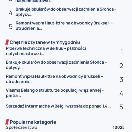
natychmiastowe i...
Brakuje okularów do obserwacji zaćmienia Słońca –
optycy...
Remont węzła Haut-Ittre na obwodnicy Brukseli –
utrudnienia...
Chętnie czytane w tym tygodniu
Przerwa techniczna w Belfius – płatności
natychmiastowe i...
Brakuje okularów do obserwacji zaćmienia Słońca –
optycy...
Remont węzła Haut-Ittre na obwodnicy Brukseli –
utrudnienia...
Vlaams Belang o strukturze populacji więziennej –
partia...
Sprzedaż Intermarché w Belgii wzrosła do ponad 1,4...
Popularne kategorie
Społeczeństwo
10025