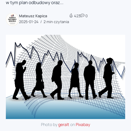
w tym plan odbudowy oraz...
Mateusz Kapica
423
0
2025-01-24
2 min czytania
Photo by
geralt
on
Pixabay