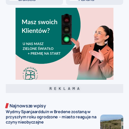
R E K L A M A
Najnowsze wpisy
Wydmy Spanjaardduin w Bredene zostaną w
przyszłym roku ogrodzone – miasto reaguje na
czyny nieobyczajne