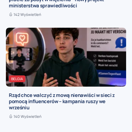
ministerstwa sprawiedliwości
142 Wyświetleń
BELGIA
Rząd chce walczyć z mową nienawiści w sieci z
pomocą influencerów – kampania ruszy we
wrześniu
140 Wyświetleń