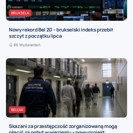
BRUKSELA
Nowy rekord Bel 20 – brukselski indeks przebił
szczyt z początku lipca
86 Wyświetleń
BELGIA
Skazani za przestępczość zorganizowaną mogą
płacić za pobyt w więzieniu – nowy projekt