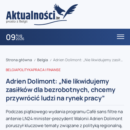
09
Aug
2026
Strona główna
Belgia
Adrien Dolimont: „Nie likwidujemy zasiłków dla bezrobotnych, chcemy przywrócić ludzi na rynek pracy”
/
/
BELGIA
POLITYKA
PRACA I FINANSE
Adrien Dolimont: „Nie likwidujemy
zasiłków dla bezrobotnych, chcemy
przywrócić ludzi na rynek pracy”
Podczas piątkowego wydania programu Café sans filtre na
antenie LN24 minister-prezydent Walonii Adrien Dolimont
poruszył kluczowe tematy związane z polityką regionalną,