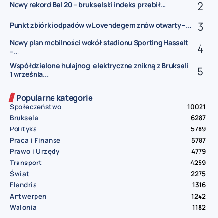
Nowy rekord Bel 20 – brukselski indeks przebił...
Punkt zbiórki odpadów w Lovendegem znów otwarty –...
Nowy plan mobilności wokół stadionu Sporting Hasselt
–...
Współdzielone hulajnogi elektryczne znikną z Brukseli
1 września...
Popularne kategorie
Społeczeństwo
10021
Bruksela
6287
Polityka
5789
Praca i Finanse
5787
Prawo i Urzędy
4779
Transport
4259
Świat
2275
Flandria
1316
Antwerpen
1242
Walonia
1182