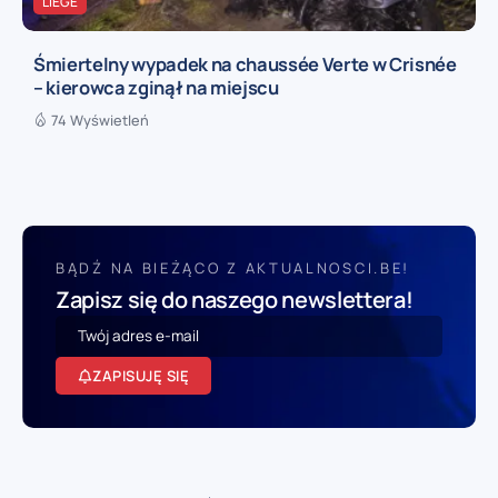
LIÈGE
Śmiertelny wypadek na chaussée Verte w Crisnée
– kierowca zginął na miejscu
74 Wyświetleń
BĄDŹ NA BIEŻĄCO Z AKTUALNOSCI.BE!
Zapisz się do naszego newslettera!
ZAPISUJĘ SIĘ