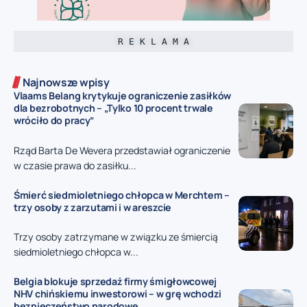
R E K L A M A
Najnowsze wpisy
Vlaams Belang krytykuje ograniczenie zasiłków
dla bezrobotnych – „Tylko 10 procent trwale
wróciło do pracy”
Rząd Barta De Wevera przedstawiał ograniczenie
w czasie prawa do zasiłku...
Śmierć siedmioletniego chłopca w Merchtem –
trzy osoby z zarzutami i w areszcie
Trzy osoby zatrzymane w związku ze śmiercią
siedmioletniego chłopca w...
Belgia blokuje sprzedaż firmy śmigłowcowej
NHV chińskiemu inwestorowi – w grę wchodzi
bezpieczeństwo narodowe