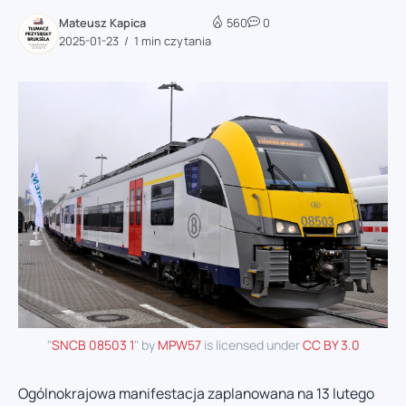
Mateusz Kapica
560
0
2025-01-23
1 min czytania
"
SNCB 08503 1
" by
MPW57
is licensed under
CC BY 3.0
Ogólnokrajowa manifestacja zaplanowana na 13 lutego