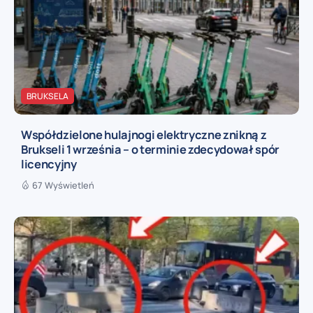
BRUKSELA
Współdzielone hulajnogi elektryczne znikną z
Brukseli 1 września – o terminie zdecydował spór
licencyjny
67 Wyświetleń