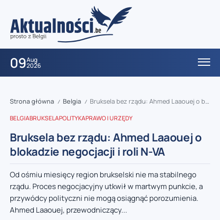
09
Aug
2026
Strona główna
Belgia
Bruksela bez rządu: Ahmed Laaouej o blokadzie negocjacji i roli N-VA
/
/
BELGIA
BRUKSELA
POLITYKA
PRAWO I URZĘDY
Bruksela bez rządu: Ahmed Laaouej o
blokadzie negocjacji i roli N-VA
Od ośmiu miesięcy region brukselski nie ma stabilnego
rządu. Proces negocjacyjny utkwił w martwym punkcie, a
przywódcy polityczni nie mogą osiągnąć porozumienia.
Ahmed Laaouej, przewodniczący...