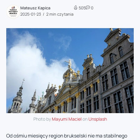
Mateusz Kapica
505
0
2025-01-23
2 min czytania
Photo by
Mayumi Maciel
on
Unsplash
Od ośmiu miesięcy region brukselski nie ma stabilnego