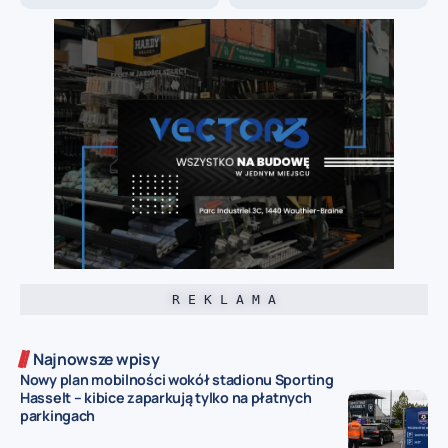
R E K L A M A
Najnowsze wpisy
Nowy plan mobilności wokół stadionu Sporting
Hasselt – kibice zaparkują tylko na płatnych
parkingach