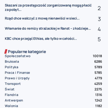
Skazani za przestępczość zorganizowaną mogą płacić
za pobyt...
Rząd chce walczyć z mową nienawiści w sieci...
Włamanie do remizy strażackiej w Ranst – złodzieje...
KBC chce przejąć Ethias, ale tylko w całości...
Popularne kategorie
Społeczeństwo
10018
Bruksela
6286
Polityka
5789
Praca i Finanse
5785
Prawo i Urzędy
4779
Transport
4259
Świat
2275
Flandria
1316
Antwerpen
1242
Walonia
1182