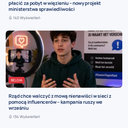
płacić za pobyt w więzieniu – nowy projekt
ministerstwa sprawiedliwości
140 Wyświetleń
BELGIA
Rząd chce walczyć z mową nienawiści w sieci z
pomocą influencerów – kampania ruszy we
wrześniu
134 Wyświetleń