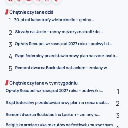
Chętnie czytane dziś
70 lat od katastrofy w Marcinelle – gminy...
Strzały na Uccle – ranny mężczyzna trafił do...
Opłaty Recupel wzrosną od 2027 roku – podwyżki...
Rząd federalny przedstawia nowy plan na rzecz osób...
Remont dworca Bockstael na Laeken – zmiany w...
Chętnie czytane w tym tygodniu
Opłaty Recupel wzrosną od 2027 roku – podwyżki...
Rząd federalny przedstawia nowy plan na rzecz osób...
Remont dworca Bockstael na Laeken – zmiany w...
Belgijska armia szuka rekrutów na festiwalu muzycznym