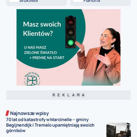
Bruksela
Flandria
R E K L A M A
Najnowsze wpisy
70 lat od katastrofy w Marcinelle – gminy
Begijnendijk i Tremelo upamiętniają swoich
górników