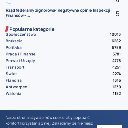
–...
Rząd federalny zignorował negatywne opinie Inspekcji
Finansów –...
Popularne kategorie
Społeczeństwo
10013
Bruksela
6282
Polityka
5789
Praca i Finanse
5781
Prawo i Urzędy
4775
Transport
4251
Świat
2274
Flandria
1316
Antwerpen
1239
Walonia
1182
© Aktualnosci.be – All Right Reserved 2016-2026
Nasza strona używa plików cookie, aby poprawić
komfort korzystania z niej. Zakładamy, że nie masz