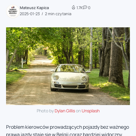
Mateusz Kapica
1.7K
0
2025-01-23
2 min czytania
Photo by
Dylan Gillis
on
Unsplash
Problem kierowców prowadzących pojazdy bez ważnego
prawa jazdy staje się w Belgii coraz bardziej widoczny.