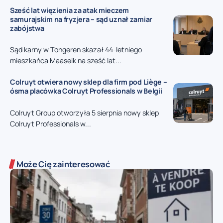
Sześć lat więzienia za atak mieczem
samurajskim na fryzjera – sąd uznał zamiar
zabójstwa
Sąd karny w Tongeren skazał 44-letniego
mieszkańca Maaseik na sześć lat...
Colruyt otwiera nowy sklep dla firm pod Liège –
ósma placówka Colruyt Professionals w Belgii
Colruyt Group otworzyła 5 sierpnia nowy sklep
Colruyt Professionals w...
Może Cię zainteresować