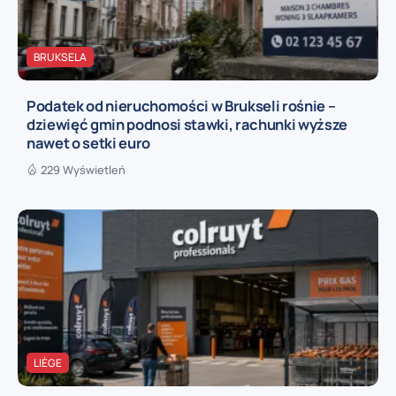
BRUKSELA
Podatek od nieruchomości w Brukseli rośnie –
dziewięć gmin podnosi stawki, rachunki wyższe
nawet o setki euro
229 Wyświetleń
LIÈGE