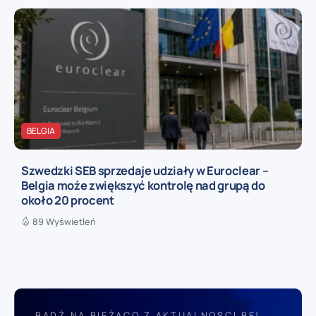
BELGIA
Szwedzki SEB sprzedaje udziały w Euroclear –
Belgia może zwiększyć kontrolę nad grupą do
około 20 procent
89 Wyświetleń
BĄDŹ NA BIEŻĄCO Z AKTUALNOSCI.BE!