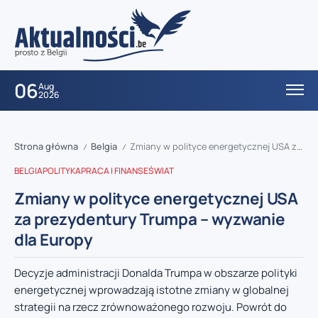
06
Aug
2026
Strona główna
Belgia
Zmiany w polityce energetycznej USA za prezydentury Trumpa – wyzwanie dla Europy
/
/
BELGIA
POLITYKA
PRACA I FINANSE
ŚWIAT
Zmiany w polityce energetycznej USA
za prezydentury Trumpa – wyzwanie
dla Europy
Decyzje administracji Donalda Trumpa w obszarze polityki
energetycznej wprowadzają istotne zmiany w globalnej
strategii na rzecz zrównoważonego rozwoju. Powrót do