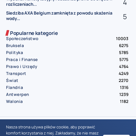
rozliczeniach...
Siedziba AXA Belgium zamknięta z powodu skażenia
wody...
Popularne kategorie
Społeczeństwo
10003
Bruksela
6275
Polityka
5785
Praca i Finanse
5775
Prawo i Urzędy
4764
Transport
4249
Świat
2270
Flandria
1316
Antwerpen
1239
Walonia
1182
© Aktualnosci.be – All Right Reserved 2016-2026
Nasza strona używa plików cookie, aby poprawić
komfort korzystania z niej. Zakładamy, że nie masz