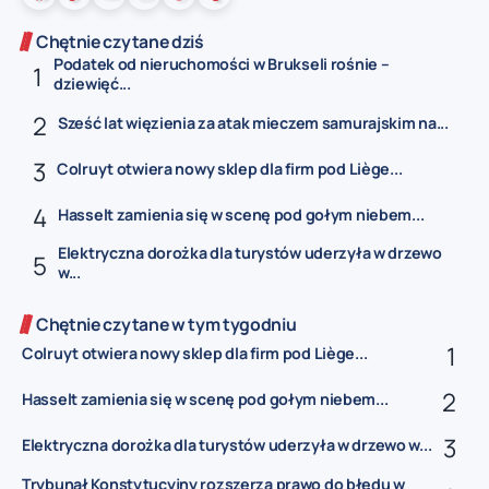
Chętnie czytane dziś
Podatek od nieruchomości w Brukseli rośnie –
dziewięć...
Sześć lat więzienia za atak mieczem samurajskim na...
Colruyt otwiera nowy sklep dla firm pod Liège...
Hasselt zamienia się w scenę pod gołym niebem...
Elektryczna dorożka dla turystów uderzyła w drzewo
w...
Chętnie czytane w tym tygodniu
Colruyt otwiera nowy sklep dla firm pod Liège...
Hasselt zamienia się w scenę pod gołym niebem...
Elektryczna dorożka dla turystów uderzyła w drzewo w...
Trybunał Konstytucyjny rozszerza prawo do błędu w