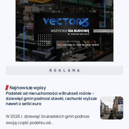
R E K L A M A
Najnowsze wpisy
Podatek od nieruchomości w Brukseli rośnie –
dziewięć gmin podnosi stawki, rachunki wyższe
nawet o setki euro
W 2026 r. dziewięć brukselskich gmin podnosi
swoją część podatku od...