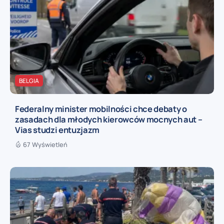
BELGIA
Federalny minister mobilności chce debaty o
zasadach dla młodych kierowców mocnych aut –
Vias studzi entuzjazm
67 Wyświetleń