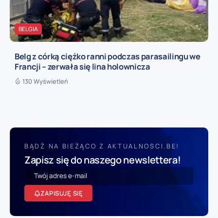
BELGIA
Belg z córką ciężko ranni podczas parasailingu we
Francji – zerwała się lina holownicza
130 Wyświetleń
BĄDŹ NA BIEŻĄCO Z AKTUALNOSCI.BE!
Zapisz się do naszego newslettera!
ZAPISUJĘ SIĘ