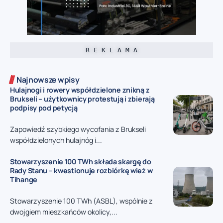
R E K L A M A
Najnowsze wpisy
Hulajnogi i rowery współdzielone znikną z
Brukseli – użytkownicy protestują i zbierają
podpisy pod petycją
Zapowiedź szybkiego wycofania z Brukseli
współdzielonych hulajnóg i...
Stowarzyszenie 100 TWh składa skargę do
Rady Stanu – kwestionuje rozbiórkę wież w
Tihange
Stowarzyszenie 100 TWh (ASBL), wspólnie z
dwojgiem mieszkańców okolicy,...