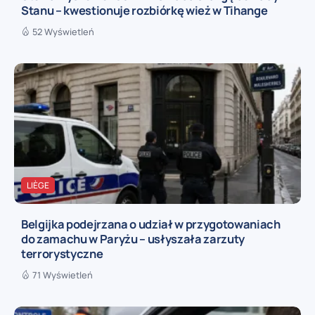
Stanu – kwestionuje rozbiórkę wież w Tihange
52 Wyświetleń
LIÈGE
Belgijka podejrzana o udział w przygotowaniach
do zamachu w Paryżu – usłyszała zarzuty
terrorystyczne
71 Wyświetleń