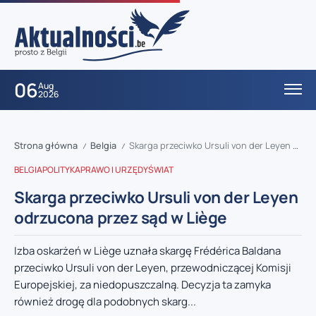
06
Aug
2026
Strona główna
Belgia
Skarga przeciwko Ursuli von der Leyen odrzucona przez sąd w Liège
/
/
BELGIA
POLITYKA
PRAWO I URZĘDY
ŚWIAT
Skarga przeciwko Ursuli von der Leyen
odrzucona przez sąd w Liège
Izba oskarżeń w Liège uznała skargę Frédérica Baldana
przeciwko Ursuli von der Leyen, przewodniczącej Komisji
Europejskiej, za niedopuszczalną. Decyzja ta zamyka
również drogę dla podobnych skarg...