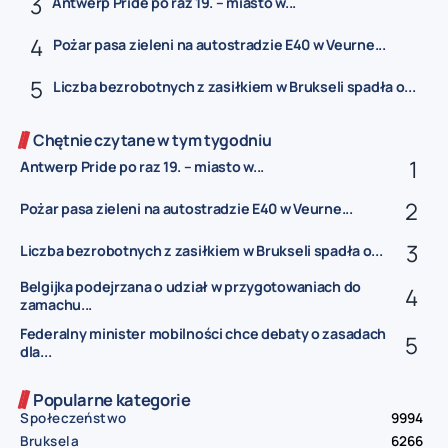
Antwerp Pride po raz 19. – miasto w...
Pożar pasa zieleni na autostradzie E40 w Veurne...
Liczba bezrobotnych z zasiłkiem w Brukseli spadła o...
Chętnie czytane w tym tygodniu
Antwerp Pride po raz 19. – miasto w...
Pożar pasa zieleni na autostradzie E40 w Veurne...
Liczba bezrobotnych z zasiłkiem w Brukseli spadła o...
Belgijka podejrzana o udział w przygotowaniach do
zamachu...
Federalny minister mobilności chce debaty o zasadach
dla...
Popularne kategorie
Społeczeństwo
9994
Bruksela
6266