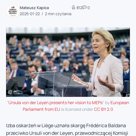
Mateusz Kapica
812
0
2025-01-22
2 min czytania
"
Ursula von der Leyen presents her vision to MEPs
" by
European
Parliament from EU
is licensed under
CC BY 2.0
Izba oskarżeń w Liège uznała skargę Frédérica Baldana
przeciwko Ursuli von der Leyen, przewodniczącej Komisji