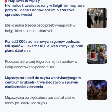
Najnowsze wpisy
Niemal co trzeci osadzony w Belgii nie ma prawa
pobytu – dane z odpowiedzi ministerstwa
sprawiedliwości
Blisko jedna trzecia osób przebywających w
belgijskich zakładach karnych...
Ponad 2 000 nadmiarowych zgonów podczas
fali upałów – lekarz z KU Leuven krytykuje brak
planu działania
Podczas pierwszej tegorocznej fali upałów w
Belgii odnotowano ponad 2 000...
Mężczyzna spadł do szybu wentylacyjnego w
centrum Brukseli – trwa śledztwo w sprawie
okoliczności zdarzenia
Mężczyzna po pięćdziesiątce został ciężko
ranny po upadku do szybu...