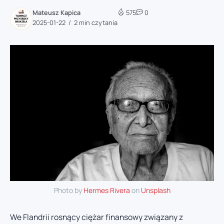
Mateusz Kapica
575
0
2025-01-22
2 min czytania
Photo by
Hermes Rivera
on
Unsplash
We Flandrii rosnący ciężar finansowy związany z