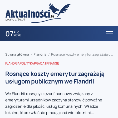
07
Aug
2026
Strona główna
Flandria
Rosnące koszty emerytur zagrażają usługom publicznym we Flandrii
/
/
FLANDRIA
POLITYKA
PRACA I FINANSE
Rosnące koszty emerytur zagrażają
usługom publicznym we Flandrii
We Flandrii rosnący ciężar finansowy związany z
emeryturami urzędników zaczyna stanowić poważne
zagrożenie dla jakości usług komunalnych. Władze
lokalne, które właśnie pracują nad wieloletnimi...