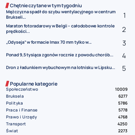
Chętnie czytane w tym tygodniu
Mężczyzna spadł do szybu wentylacyjnego w centrum
Brukseli...
Maraton fotoradarowy w Belgii – całodobowe kontrole
prędkości...
„Odyseja” w formacie Imax 70 mm tylko w...
Ponad 9,5 tysiąca zgonów rocznie z powodu chorób...
Dron z ładunkiem wybuchowym na lotnisku w Lipsku...
Popularne kategorie
Społeczeństwo
10009
Bruksela
6277
Polityka
5786
Praca i Finanse
5778
Prawo i Urzędy
4768
Transport
4250
Świat
2273