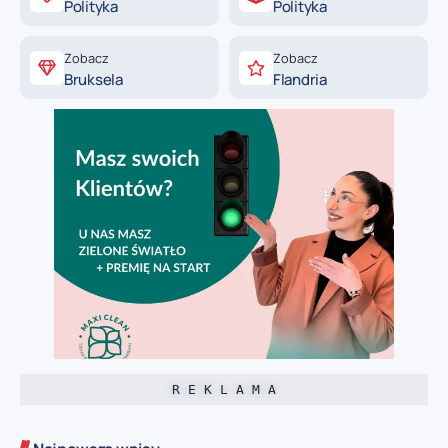
Polityka
Polityka
Zobacz
Zobacz
Bruksela
Flandria
R E K L A M A