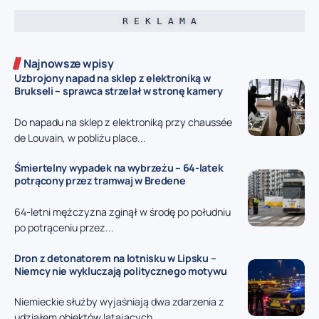
R E K L A M A
Najnowsze wpisy
Uzbrojony napad na sklep z elektroniką w
Brukseli – sprawca strzelał w stronę kamery
Do napadu na sklep z elektroniką przy chaussée
de Louvain, w pobliżu place...
Śmiertelny wypadek na wybrzeżu – 64-latek
potrącony przez tramwaj w Bredene
64-letni mężczyzna zginął w środę po południu
po potrąceniu przez...
Dron z detonatorem na lotnisku w Lipsku –
Niemcy nie wykluczają politycznego motywu
Niemieckie służby wyjaśniają dwa zdarzenia z
udziałem obiektów latających...