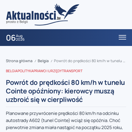
06
Aug
2026
Strona główna
Belgia
Powrót do prędkości 80 km/h w tunelu Cointe opóźniony: kierowcy muszą uzbroić się w cierpliwość
/
/
BELGIA
POLITYKA
PRAWO I URZĘDY
TRANSPORT
Powrót do prędkości 80 km/h w tunelu
Cointe opóźniony: kierowcy muszą
uzbroić się w cierpliwość
Planowane przywrócenie prędkości 80 km/h na odcinku
autostrady A602 (tunel Cointe) wciąż się opóźnia. Choć
pierwotnie zmiana miała nastąpić na początku 2025 roku,