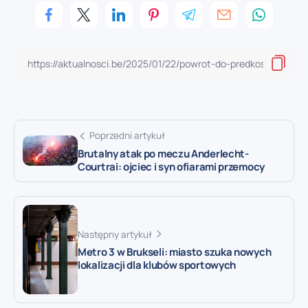
Poprzedni artykuł
Brutalny atak po meczu Anderlecht-
Courtrai: ojciec i syn ofiarami przemocy
Następny artykuł
Metro 3 w Brukseli: miasto szuka nowych
lokalizacji dla klubów sportowych