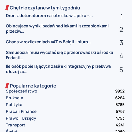
Chętnie czytane w tym tygodniu
Dron z detonatorem na lotnisku w Lipsku –...
Obiecujące wyniki badań nad lekami i szczepionkami
przeciw...
Chaos w rozliczeniach VAT w Belgii – biuro...
Samusocial musi wycofać się z przeprowadzki ośrodka
Fedasil...
Ile osób pobierających zasiłek integracyjny przebywa
dłużej za...
Popularne kategorie
Społeczeństwo
9992
Bruksela
6264
Polityka
5785
Praca i Finanse
5767
Prawo i Urzędy
4753
Transport
4241
Świat
2269