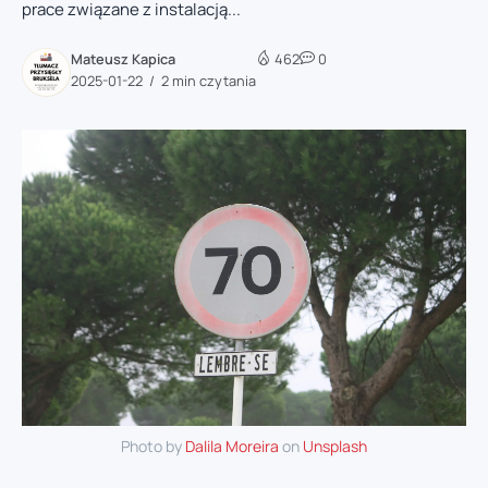
prace związane z instalacją...
Mateusz Kapica
462
0
2025-01-22
2 min czytania
Photo by
Dalila Moreira
on
Unsplash