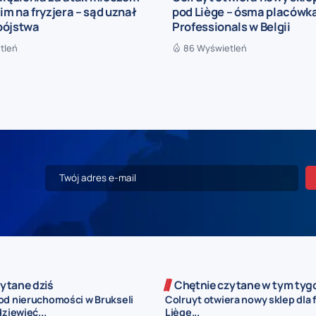
m na fryzjera – sąd uznał
pod Liège – ósma placówka
bójstwa
Professionals w Belgii
tleń
86 Wyświetleń
ytane dziś
Chętnie czytane w tym tyg
od nieruchomości w Brukseli
Colruyt otwiera nowy sklep dla 
dziewięć...
Liège...