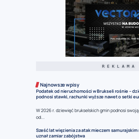
R E K L A M A
Najnowsze wpisy
Podatek od nieruchomości w Brukseli rośnie – dz
podnosi stawki, rachunki wyższe nawet o setki eu
W 2026 r. dziewięć brukselskich gmin podnosi swoj
od...
Sześć lat więzienia za atak mieczem samurajskim n
uznał zamiar zabójstwa