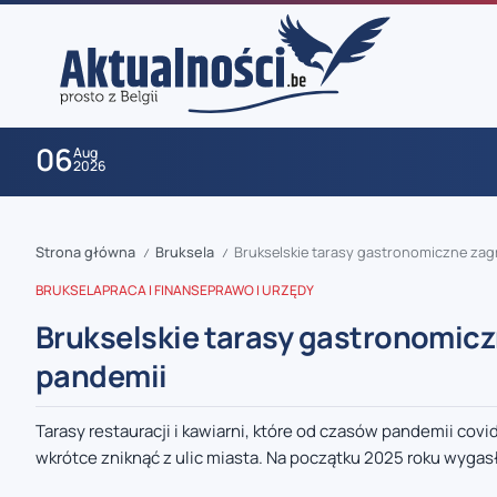
06
Aug
2026
Strona główna
Bruksela
Brukselskie tarasy gastronomiczne zag
/
/
BRUKSELA
PRACA I FINANSE
PRAWO I URZĘDY
Brukselskie tarasy gastronomicz
pandemii
zaobserwuj nas
Tarasy restauracji i kawiarni, które od czasów pandemii co
wkrótce zniknąć z ulic miasta. Na początku 2025 roku wygasł
zaobserwuj nas