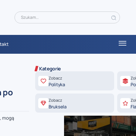
takt
Kategorie
Zobacz
Zo
Polityka
Po
h po
Zobacz
Zo
Bruksela
Fl
u, mogą