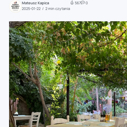
Mateusz Kapica
567
0
zaobserwuj nas
2025-01-22
2 min czytania
zaobserwuj nas
zaobserwuj nas
zaobserwuj nas