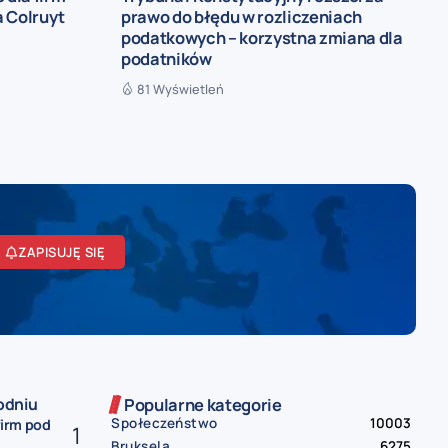
 Colruyt
prawo do błędu w rozliczeniach
podatkowych – korzystna zmiana dla
podatników
81 Wyświetleń
ZAPISUJĘ SIĘ
odniu
Popularne kategorie
Społeczeństwo
10003
firm pod
Bruksela
6275