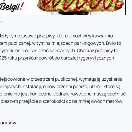
h
ziły tymczasowe przepisy, które umożliwiły kawiarnio-
eni publicznej, w tym na miejscach parkingowych. Było to
m okresie ograniczeń sanitarnych. Chociaż przepisy te
025 roku przyniósł powrót do bardziej rygorystycznych
miejscowione w przestrzeni publicznej, wymagają uzyskania
ejszych instalacji, o powierzchni poniżej 50 m², które są
lenie nie jest konieczne. Jednak nawet one muszą spełniać
 pieszym przejście o szerokości co najmniej dwóch metrów
tarasów