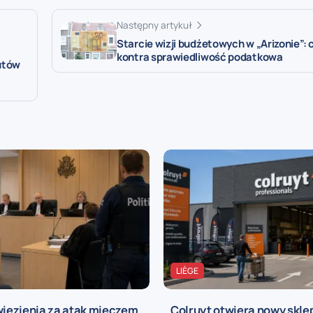
Następny artykuł
Starcie wizji budżetowych w „Arizonie”: 
kontra sprawiedliwość podatkowa
utów
LIÈGE
więzienia za atak mieczem
Colruyt otwiera nowy sklep