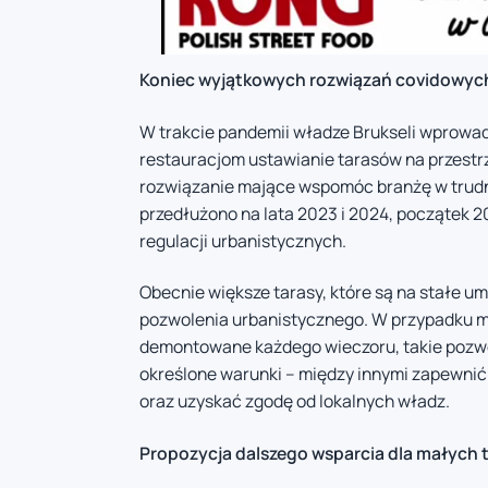
Koniec wyjątkowych rozwiązań covidowyc
W trakcie pandemii władze Brukseli wprowad
restauracjom ustawianie tarasów na przestrz
rozwiązanie mające wspomóc branżę w trudny
przedłużono na lata 2023 i 2024, początek 2
regulacji urbanistycznych.
Obecnie większe tarasy, które są na stałe u
pozwolenia urbanistycznego. W przypadku mni
demontowane każdego wieczoru, takie pozwo
określone warunki – między innymi zapewnić
oraz uzyskać zgodę od lokalnych władz.
Propozycja dalszego wsparcia dla małych 