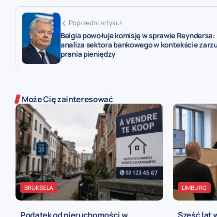
Poprzedni artykuł
Belgia powołuje komisję w sprawie Reyndersa:
analiza sektora bankowego w kontekście zarz
prania pieniędzy
Może Cię zainteresować
BRUKSELA
LIMBURG
Podatek od nieruchomości w
Sześć lat 