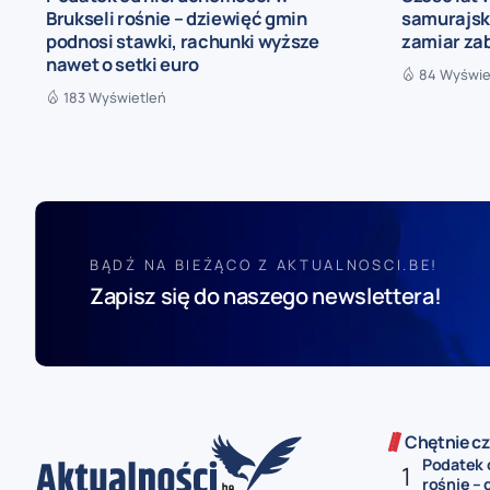
Brukseli rośnie – dziewięć gmin
samurajski
podnosi stawki, rachunki wyższe
zamiar za
nawet o setki euro
84 Wyświe
183 Wyświetleń
BĄDŹ NA BIEŻĄCO Z AKTUALNOSCI.BE!
Zapisz się do naszego newslettera!
Chętnie cz
Podatek 
rośnie – 