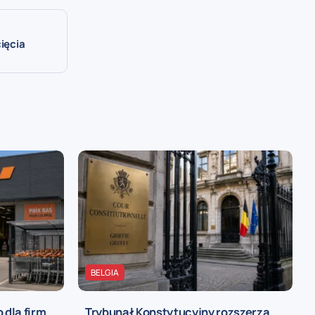
cięcia
BELGIA
 dla firm
Trybunał Konstytucyjny rozszerza