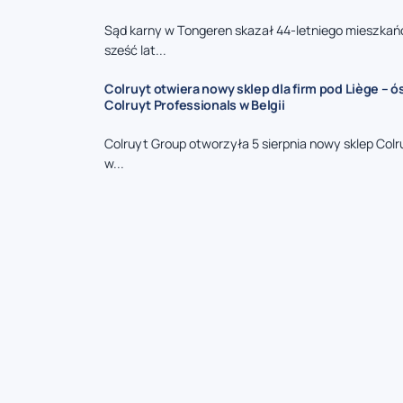
Sąd karny w Tongeren skazał 44-letniego mieszkań
sześć lat...
Colruyt otwiera nowy sklep dla firm pod Liège – 
Colruyt Professionals w Belgii
Colruyt Group otworzyła 5 sierpnia nowy sklep Colr
w...