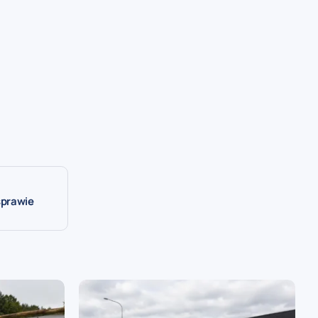
sprawie
o