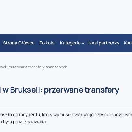
Strona Główna
Po kolei
Kategorie
Nasi partnerzy
Kon
kseli: przerwane transfery osadzonych
 w Brukseli: przerwane transfery
oszło do incydentu, który wymusił ewakuację części osadzonych
 była poważna awaria...