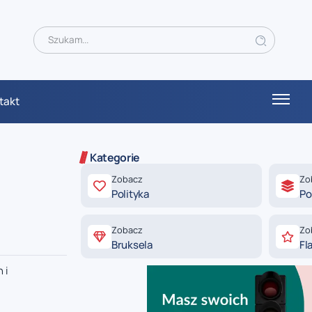
takt
Kategorie
Zobacz
Zo
Polityka
Po
Zobacz
Zo
Bruksela
Fl
 i