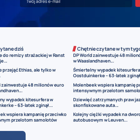
ytane dziś
Chętnie czytane w tym tyg
 do remizy strażackiej w Ranst
DP World zainwestuje 48 milion
e...
w Waaslandhaven...
 przejąć Ethias, ale tylko w
Śmiertelny wypadek kitesurfera
.
Oostduinkerke – 63-latek zginął.
 zainwestuje 48 milionów euro
Molenbeek wspiera kampanię p
ndhaven...
intensywnym przelotom samol
ny wypadek kitesurfera w
Dziewięć zatrzymanych praw jaz
kerke – 63-latek zginął...
skonfiskowane auta...
ek wspiera kampanię przeciwko
Kolejny ciężki wypadek na dwor
wnym przelotom samolotów
autobusowym w Leuven...