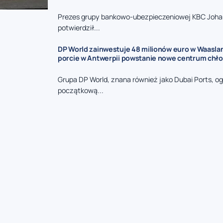
Prezes grupy bankowo-ubezpieczeniowej KBC Joha
potwierdził...
DP World zainwestuje 48 milionów euro w Waasla
porcie w Antwerpii powstanie nowe centrum chł
Grupa DP World, znana również jako Dubai Ports, og
początkową...