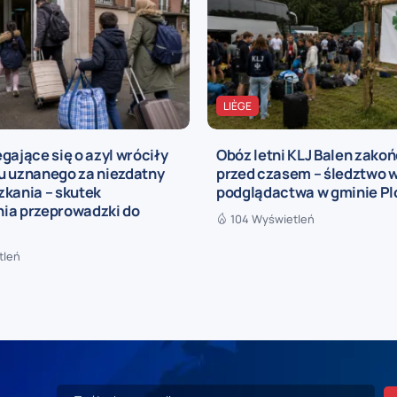
LIÈGE
gające się o azyl wróciły
Obóz letni KLJ Balen zako
u uznanego za niezdatny
przed czasem – śledztwo 
zkania – skutek
podglądactwa w gminie P
ia przeprowadzki do
104 Wyświetleń
tleń