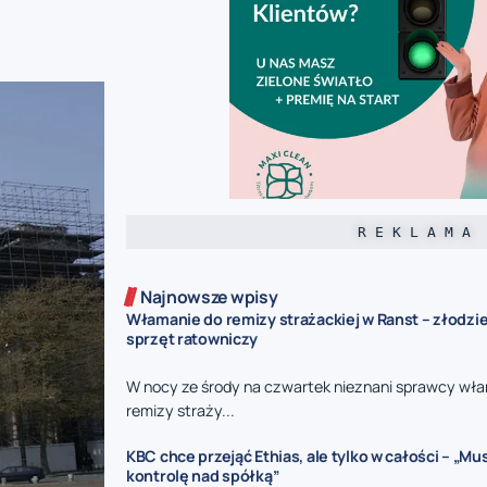
R E K L A M A
Najnowsze wpisy
Włamanie do remizy strażackiej w Ranst – złodzie
sprzęt ratowniczy
W nocy ze środy na czwartek nieznani sprawcy włam
remizy straży...
KBC chce przejąć Ethias, ale tylko w całości – „M
kontrolę nad spółką”