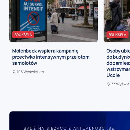
BRUKSELA
BRUKSELA
Molenbeek wspiera kampanię
Osoby ubie
przeciwko intensywnym przelotom
do budynk
samolotów
do zamies
wstrzyman
105 Wyświetleń
Uccle
77 Wyświe
BĄDŹ NA BIEŻĄCO Z AKTUALNOSCI.BE!