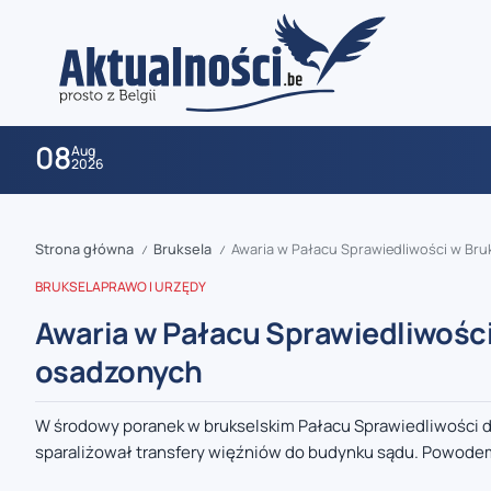
08
Aug
2026
Strona główna
Bruksela
Awaria w Pałacu Sprawiedliwości w Bru
/
/
BRUKSELA
PRAWO I URZĘDY
Awaria w Pałacu Sprawiedliwości
osadzonych
zaobserwuj nas
W środowy poranek w brukselskim Pałacu Sprawiedliwości d
sparaliżował transfery więźniów do budynku sądu. Powodem
zaobserwuj nas