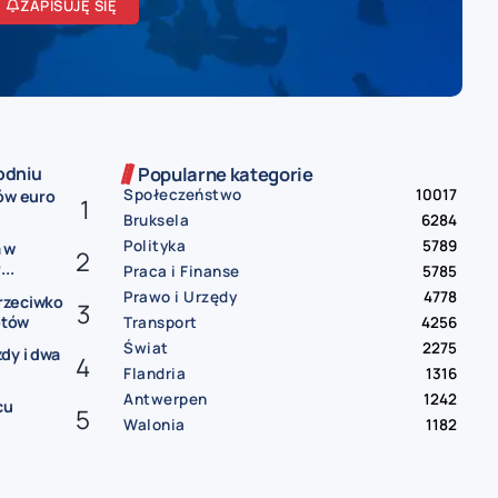
ZAPISUJĘ SIĘ
odniu
Popularne kategorie
Społeczeństwo
10017
ów euro
Bruksela
6284
Polityka
5789
 w
..
Praca i Finanse
5785
Prawo i Urzędy
4778
rzeciwko
otów
Transport
4256
Świat
2275
dy i dwa
Flandria
1316
Antwerpen
1242
cu
Walonia
1182