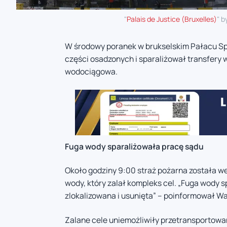
"
Palais de Justice (Bruxelles)
" b
W środowy poranek w brukselskim Pałacu Sp
części osadzonych i sparaliżował transfer
wodociągowa.
Fuga wody sparaliżowała pracę sądu
Około godziny 9:00 straż pożarna została 
wody, który zalał kompleks cel. „Fuga wody s
zlokalizowana i usunięta” – poinformował Wal
Zalane cele uniemożliwiły przetransportow