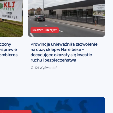
PRAWO I URZĘDY
ńczony
Prowincja unieważniła zezwolenie
w sprawie
na duży sklep w Harelbeke –
lombières
decydujące okazały się kwestie
ruchu i bezpieczeństwa
121 Wyświetleń