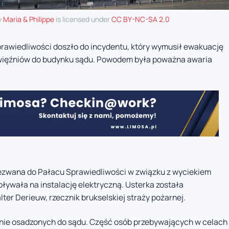
y
Maria & Philippe
is licensed under
CC BY-NC-SA 2.0
rawiedliwości doszło do incydentu, który wymusił ewakuację
y więźniów do budynku sądu. Powodem była poważna awaria
wezwana do Pałacu Sprawiedliwości w związku z wyciekiem
pływała na instalację elektryczną. Usterka została
ter Derieuw, rzecznik brukselskiej straży pożarnej.
anie osadzonych do sądu. Część osób przebywających w celach