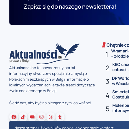
Zapisz się do naszego newslettera!
Chętnie cz
Włamanie
– złodziej
KBC chce
Aktualnosci.be
to nowoczesny portal
całości..
informacyjny stworzony specjalnie z myślą o
DP World
Polakach mieszkających w Belgii: informacje o
w Waasla
lokalnych wydarzeniach, a także treści dotyczące
życia codziennego w Belgii.
Śmiertel
Oostduin
Śledź nas, aby być na bieżąco z tym, co ważne!
Molenbe
intensy
Nasza strona używa plików cookie, aby poprawić komfort