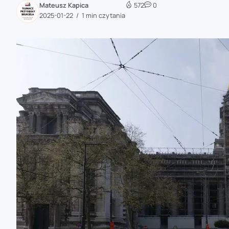
Mateusz Kapica
572
0
zaobserwuj nas
2025-01-22
1 min czytania
zaobserwuj nas
zaobserwuj nas
zaobserwuj nas