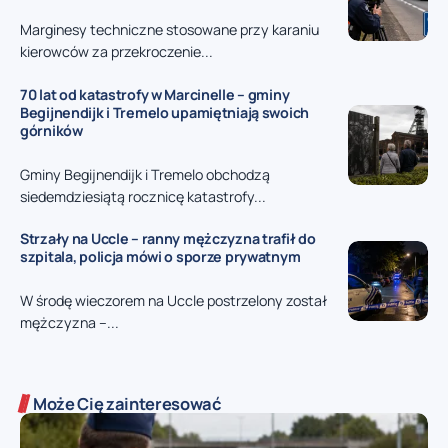
Marginesy techniczne stosowane przy karaniu
kierowców za przekroczenie...
70 lat od katastrofy w Marcinelle – gminy
Begijnendijk i Tremelo upamiętniają swoich
górników
Gminy Begijnendijk i Tremelo obchodzą
siedemdziesiątą rocznicę katastrofy...
Strzały na Uccle – ranny mężczyzna trafił do
szpitala, policja mówi o sporze prywatnym
W środę wieczorem na Uccle postrzelony został
mężczyzna –...
Może Cię zainteresować