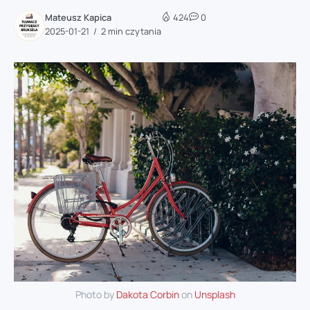
Mateusz Kapica
424
0
2025-01-21
2 min czytania
Photo by
Dakota Corbin
on
Unsplash