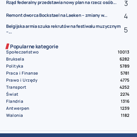
Rząd federalny przedstawia nowy plan na rzecz osób...
Remont dworca Bockstael na Laeken – zmiany w...
Belgijska armia szuka rekrutów na festiwalu muzycznym
–...
Popularne kategorie
Społeczeństwo
10013
Bruksela
6282
Polityka
5789
Praca i Finanse
5781
Prawo i Urzędy
4775
Transport
4252
Świat
2274
Flandria
1316
Antwerpen
1239
Walonia
1182