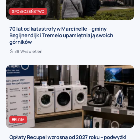
SPOŁECZEŃSTWO
70 lat od katastrofy w Marcinelle – gminy
Begijnendijk i Tremelo upamiętniają swoich
górników
88 Wyświetleń
BELGIA
Opłaty Recupel wzrosną od 2027 roku – podwyżki