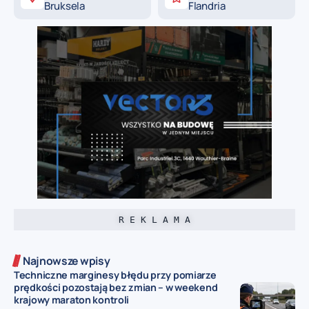
Bruksela
Flandria
R E K L A M A
Najnowsze wpisy
Techniczne marginesy błędu przy pomiarze
prędkości pozostają bez zmian – w weekend
krajowy maraton kontroli