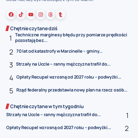
Chętnie czytane dziś
Techniczne marginesy błędu przy pomiarze prędkości
pozostają bez...
70 lat od katastrofy w Marcinelle – gminy...
Strzały na Uccle – ranny mężczyzna trafił do...
Opłaty Recupel wzrosną od 2027 roku – podwyżki...
Rząd federalny przedstawia nowy plan na rzecz osób...
Chętnie czytane w tym tygodniu
Strzały na Uccle – ranny mężczyzna trafił do...
Opłaty Recupel wzrosną od 2027 roku – podwyżki...