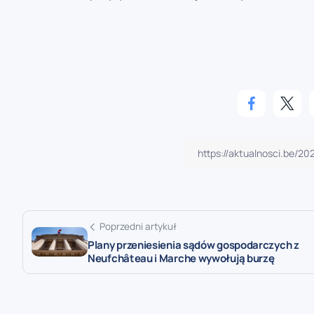
Poprzedni artykuł
Plany przeniesienia sądów gospodarczych z
Neufchâteau i Marche wywołują burzę