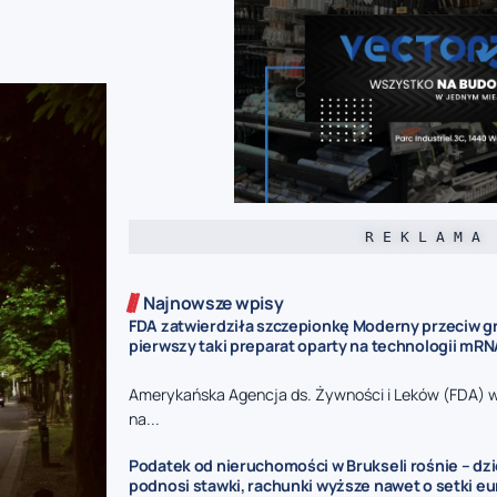
R E K L A M A
Najnowsze wpisy
FDA zatwierdziła szczepionkę Moderny przeciw gr
pierwszy taki preparat oparty na technologii mR
Amerykańska Agencja ds. Żywności i Leków (FDA) 
na...
Podatek od nieruchomości w Brukseli rośnie – dz
podnosi stawki, rachunki wyższe nawet o setki eu