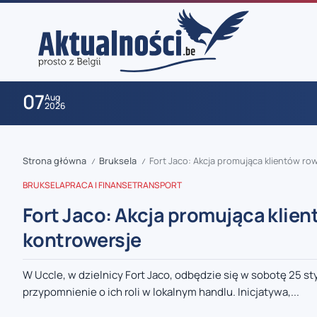
07
Aug
2026
Strona główna
Bruksela
Fort Jaco: Akcja promująca klientów r
/
/
BRUKSELA
PRACA I FINANSE
TRANSPORT
Fort Jaco: Akcja promująca klie
kontrowersje
zaobserwuj nas
W Uccle, w dzielnicy Fort Jaco, odbędzie się w sobotę 25 st
przypomnienie o ich roli w lokalnym handlu. Inicjatywa,...
zaobserwuj nas