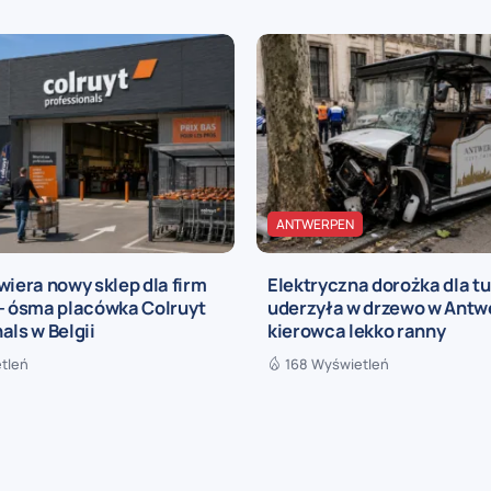
ANTWERPEN
wiera nowy sklep dla firm
Elektryczna dorożka dla t
 – ósma placówka Colruyt
uderzyła w drzewo w Antwe
als w Belgii
kierowca lekko ranny
tleń
168 Wyświetleń