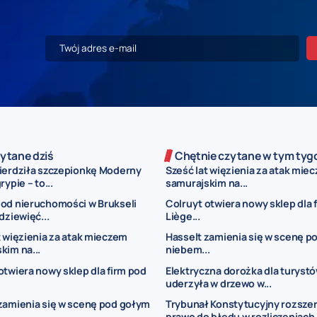
ytane dziś
Chętnie czytane w tym tyg
ierdziła szczepionkę Moderny
Sześć lat więzienia za atak mie
rypie – to...
samurajskim na...
od nieruchomości w Brukseli
Colruyt otwiera nowy sklep dla 
dziewięć...
Liège...
t więzienia za atak mieczem
Hasselt zamienia się w scenę p
kim na...
niebem...
otwiera nowy sklep dla firm pod
Elektryczna dorożka dla turyst
uderzyła w drzewo w...
zamienia się w scenę pod gołym
Trybunał Konstytucyjny rozsze
.
prawo do błędu w rozliczeniach.