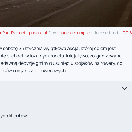
par Paul Picquet - panoramio
" by
charles lecompte
is licensed under
CC B
 w sobotę 25 stycznia wyjątkowa akcja, której celem jest
e o ich roli w lokalnym handlu. Inicjatywa, zorganizowana
edawną decyzję gminy o usunięciu stojaków na rowery, co
ńców i organizacji rowerowych.
ych klientów