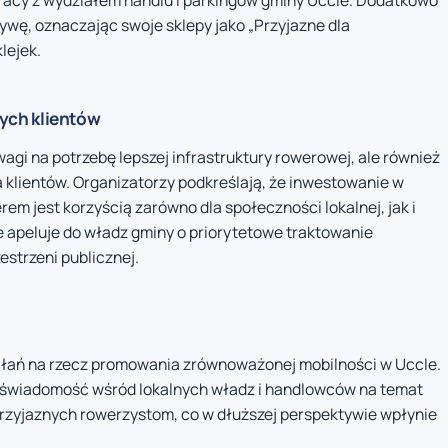
racy z wydziałem handlu i parkingów gminy Uccle. Dodatkowo
tywę, oznaczając swoje sklepy jako „Przyjazne dla
lejek.
ych klientów
agi na potrzebę lepszej infrastruktury rowerowej, ale również
 klientów. Organizatorzy podkreślają, że inwestowanie w
em jest korzyścią zarówno dla społeczności lokalnej, jak i
apeluje do władz gminy o priorytetowe traktowanie
strzeni publicznej.
ziałań na rzecz promowania zrównoważonej mobilności w Uccle.
y świadomość wśród lokalnych władz i handlowców na temat
przyjaznych rowerzystom, co w dłuższej perspektywie wpłynie