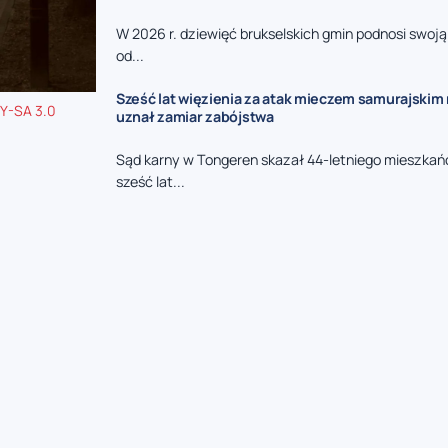
W 2026 r. dziewięć brukselskich gmin podnosi swoj
od...
Sześć lat więzienia za atak mieczem samurajskim n
Y-SA 3.0
uznał zamiar zabójstwa
Sąd karny w Tongeren skazał 44-letniego mieszkań
sześć lat...