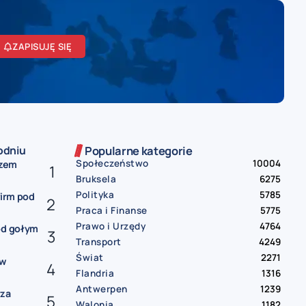
ZAPISUJĘ SIĘ
odniu
Popularne kategorie
Społeczeństwo
10004
czem
Bruksela
6275
Polityka
5785
firm pod
Praca i Finanse
5775
Prawo i Urzędy
4764
od gołym
Transport
4249
Świat
2271
ów
Flandria
1316
Antwerpen
1239
rza
Walonia
1182
..