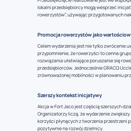
Przedsięwzięcie realizowane jest we współp
lokalni przedsiębiorcy mogą wesprzeć inicja
rowerzystów”, używając przygotowanych nak
Promocja rowerzystów jako wartościow
Celem wydarzenia jest nie tylko zwrócenie uw
przypomnienie, że rowerzyści to cenna grupa
rozwiązania ułatwiające poruszanie się rower
przedsiębiorców. Jednocześnie GRACQ Uccle 
zrównoważonej mobilności w planowaniu prze
Szerszy kontekst inicjatywy
Akcja w Fort Jaco jest częścią szerszych d
Organizatorzy liczą, że wydarzenie zwiększ
korzyści płynących z tworzenia przestrzeni 
pozytywnie na rozwój dzielnicy.