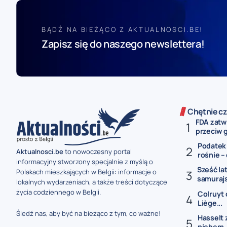
BĄDŹ NA BIEŻĄCO Z AKTUALNOSCI.BE!
Zapisz się do naszego newslettera!
Chętnie cz
FDA zatw
przeciw g
Podatek 
Aktualnosci.be
to nowoczesny portal
rośnie – 
informacyjny stworzony specjalnie z myślą o
Sześć la
Polakach mieszkających w Belgii: informacje o
samurajs
lokalnych wydarzeniach, a także treści dotyczące
życia codziennego w Belgii.
Colruyt 
Liège...
Śledź nas, aby być na bieżąco z tym, co ważne!
Hasselt 
niebem..