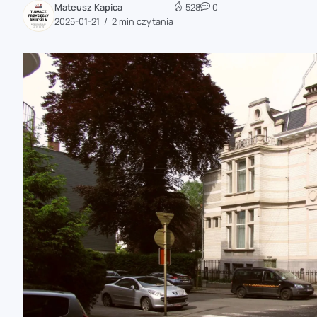
Mateusz Kapica
528
0
zaobserwuj nas
2025-01-21
2 min czytania
zaobserwuj nas
zaobserwuj nas
zaobserwuj nas