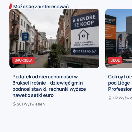
Może Cię zainteresować
BRUKSELA
LIÈGE
Podatek od nieruchomości w
Colruyt ot
Brukseli rośnie – dziewięć gmin
pod Liège
podnosi stawki, rachunki wyższe
Profession
nawet o setki euro
112 Wyświe
261 Wyświetleń