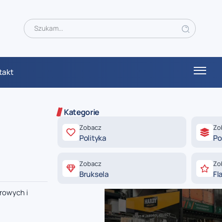
takt
Kategorie
Zobacz
Zo
Polityka
Po
Zobacz
Zo
Bruksela
Fl
erowych i