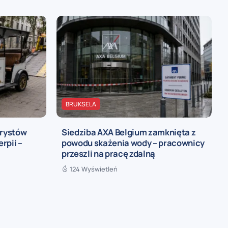
BRUKSELA
urystów
Siedziba AXA Belgium zamknięta z
rpii –
powodu skażenia wody – pracownicy
przeszli na pracę zdalną
124 Wyświetleń