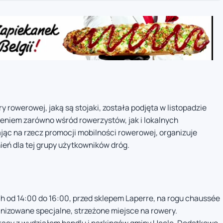
y rowerowej, jaką są stojaki, została podjęta w listopadzie
leniem zarówno wśród rowerzystów, jak i lokalnych
ąc na rzecz promocji mobilności rowerowej, organizuje
eń dla tej grupy użytkowników dróg.
ch od 14:00 do 16:00, przed sklepem Laperre, na rogu chaussée
anizowane specjalne, strzeżone miejsce na rowery.