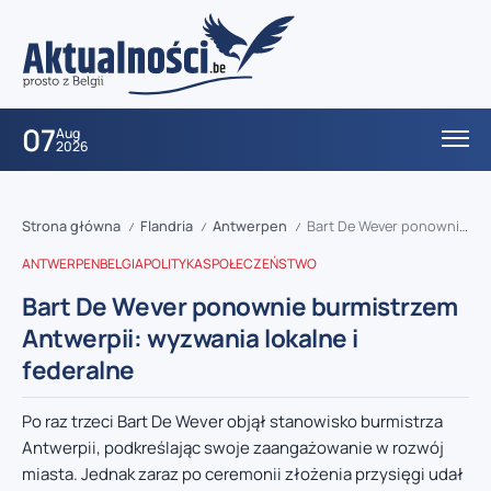
07
Aug
2026
Strona główna
Flandria
Antwerpen
Bart De Wever ponownie burmistrzem Antwerpii: wyzwania lokalne i federalne
/
/
/
ANTWERPEN
BELGIA
POLITYKA
SPOŁECZEŃSTWO
Bart De Wever ponownie burmistrzem
Antwerpii: wyzwania lokalne i
federalne
Po raz trzeci Bart De Wever objął stanowisko burmistrza
Antwerpii, podkreślając swoje zaangażowanie w rozwój
miasta. Jednak zaraz po ceremonii złożenia przysięgi udał