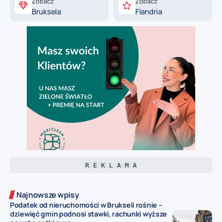
Zobacz
Zobacz
Bruksela
Flandria
R E K L A M A
Najnowsze wpisy
Podatek od nieruchomości w Brukseli rośnie –
dziewięć gmin podnosi stawki, rachunki wyższe