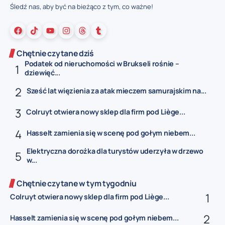
Śledź nas, aby być na bieżąco z tym, co ważne!
Chętnie czytane dziś
Podatek od nieruchomości w Brukseli rośnie –
dziewięć...
Sześć lat więzienia za atak mieczem samurajskim na...
Colruyt otwiera nowy sklep dla firm pod Liège...
Hasselt zamienia się w scenę pod gołym niebem...
Elektryczna dorożka dla turystów uderzyła w drzewo
w...
Chętnie czytane w tym tygodniu
Colruyt otwiera nowy sklep dla firm pod Liège...
Hasselt zamienia się w scenę pod gołym niebem...