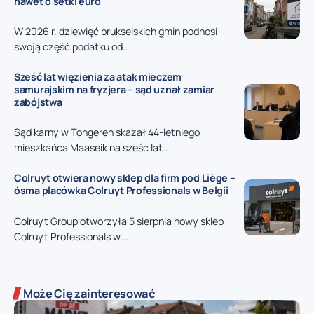
nawet o setki euro
W 2026 r. dziewięć brukselskich gmin podnosi
swoją część podatku od...
Sześć lat więzienia za atak mieczem
samurajskim na fryzjera – sąd uznał zamiar
zabójstwa
Sąd karny w Tongeren skazał 44-letniego
mieszkańca Maaseik na sześć lat...
Colruyt otwiera nowy sklep dla firm pod Liège –
ósma placówka Colruyt Professionals w Belgii
Colruyt Group otworzyła 5 sierpnia nowy sklep
Colruyt Professionals w...
Może Cię zainteresować