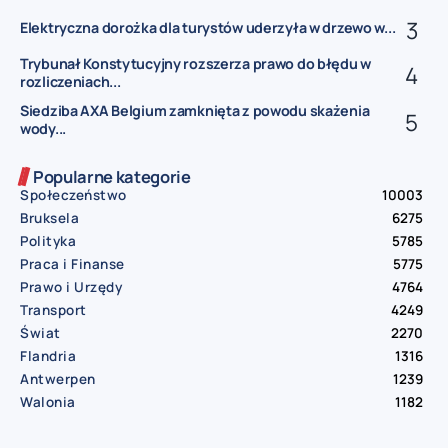
Elektryczna dorożka dla turystów uderzyła w drzewo w...
Trybunał Konstytucyjny rozszerza prawo do błędu w
rozliczeniach...
Siedziba AXA Belgium zamknięta z powodu skażenia
wody...
Popularne kategorie
Społeczeństwo
10003
Bruksela
6275
Polityka
5785
Praca i Finanse
5775
Prawo i Urzędy
4764
Transport
4249
Świat
2270
Flandria
1316
Antwerpen
1239
Walonia
1182