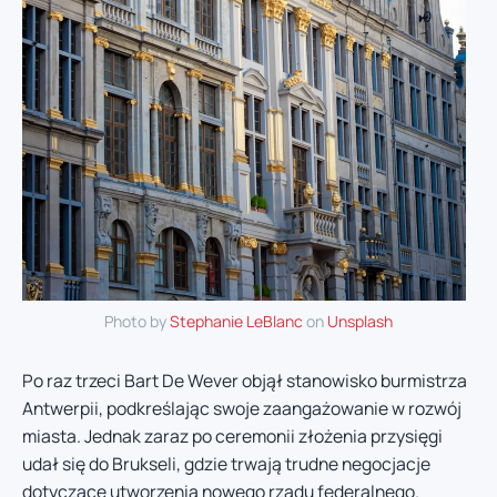
Photo by
Stephanie LeBlanc
on
Unsplash
Po raz trzeci Bart De Wever objął stanowisko burmistrza
Antwerpii, podkreślając swoje zaangażowanie w rozwój
miasta. Jednak zaraz po ceremonii złożenia przysięgi
udał się do Brukseli, gdzie trwają trudne negocjacje
dotyczące utworzenia nowego rządu federalnego.