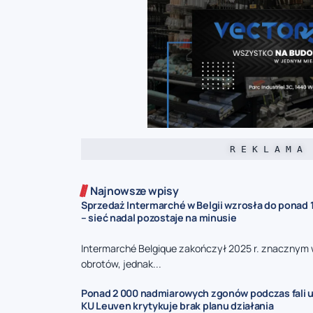
R E K L A M A
Najnowsze wpisy
Sprzedaż Intermarché w Belgii wzrosła do ponad 1
– sieć nadal pozostaje na minusie
Intermarché Belgique zakończył 2025 r. znacznym
obrotów, jednak...
Ponad 2 000 nadmiarowych zgonów podczas fali u
KU Leuven krytykuje brak planu działania