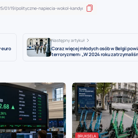
Następny artykuł
y euro
Coraz więcej młodych osób w Belgii pow
terroryzmem: „W 2024 roku zatrzymaliśm
BRUKSELA