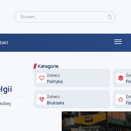
takt
Kategorie
Zobacz
Zo
Polityka
Po
lgii
Zobacz
Zo
Bruksela
Fl
eckiej