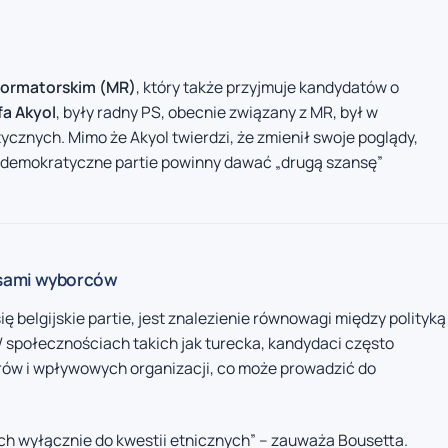
ormatorskim (MR)
, który także przyjmuje kandydatów o
fa Akyol
, były radny PS, obecnie związany z MR, był w
cznych. Mimo że Akyol twierdzi, że zmienił swoje poglądy,
y demokratyczne partie powinny dawać „drugą szansę”
osami wyborców
 belgijskie partie, jest znalezienie równowagi między polityką
 społecznościach takich jak turecka, kandydaci często
erów i wpływowych organizacji, co może prowadzić do
h wyłącznie do kwestii etnicznych” – zauważa Bousetta.