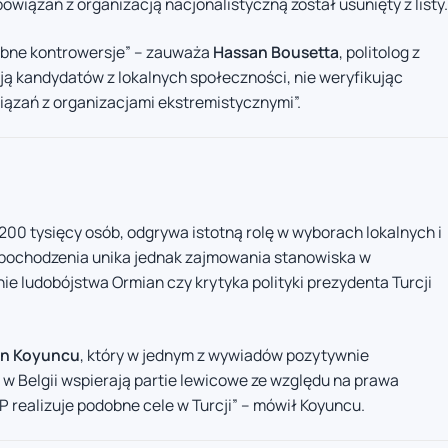
owiązań z organizacją nacjonalistyczną został usunięty z listy.
odobne kontrowersje” – zauważa
Hassan Bousetta
, politolog z
ują kandydatów z lokalnych społeczności, nie weryfikując
iązań z organizacjami ekstremistycznymi”.
200 tysięcy osób, odgrywa istotną rolę w wyborach lokalnych i
 pochodzenia unika jednak zajmowania stanowiska w
ie ludobójstwa Ormian czy krytyka polityki prezydenta Turcji
n Koyuncu
, który w jednym z wywiadów pozytywnie
 w Belgii wspierają partie lewicowe ze względu na prawa
P realizuje podobne cele w Turcji” – mówił Koyuncu.