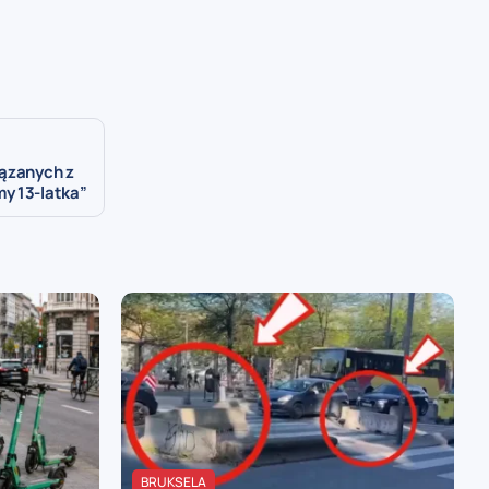
iązanych z
y 13-latka”
BRUKSELA