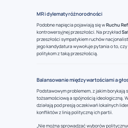
MR i dylematy różnorodności
Podobne napięcia pojawiają się w
Ruchu Ref
kontrowersyjnej przeszłości. Na przykład
Sa
przeszłości sympatykiem ruchów nacjonalisty
jego kandydatura wywołuje pytania o to, cz
politykom z taką przeszłością.
Balansowanie między wartościami a gł
Podstawowym problemem, z jakim borykają się
tożsamościową a spójnością ideologiczną. W
działają pod presją oczekiwań lokalnych lid
konfliktów z linią polityczną ich partii.
„Nie można sprowadzać wyborów politycznyc