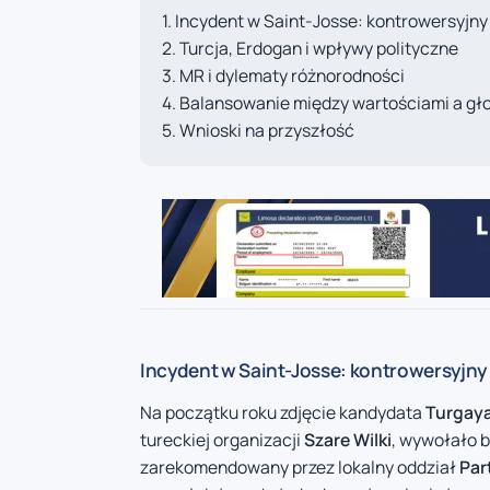
Incydent w Saint-Josse: kontrowersyjny 
Turcja, Erdogan i wpływy polityczne
MR i dylematy różnorodności
Balansowanie między wartościami a g
Wnioski na przyszłość
Incydent w Saint-Josse: kontrowersyjny 
Na początku roku zdjęcie kandydata
Turgaya
tureckiej organizacji
Szare Wilki
, wywołało b
zarekomendowany przez lokalny oddział
Par