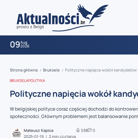
09
Aug
2026
Strona główna
Bruksela
Polityczne napięcia wokół kandydatów 
/
/
BRUKSELA
POLITYKA
Polityczne napięcia wokół kandy
W belgijskiej polityce coraz częściej dochodzi do kontrow
zaobserwuj nas
społeczności. Głównym problemem jest balansowanie pomi
zaobserwuj nas
Mateusz Kapica
538
0
2025-01-19
2 min czytania