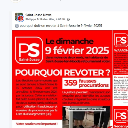
zaobserwuj nas
zaobserwuj nas
zaobserwuj nas
zaobserwuj nas