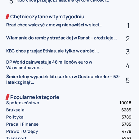
Chętnie czytane w tym tygodniu
Rząd chce walczyć z mową nienawiści w sieci...
Włamanie do remizy strażackiej w Ranst – złodzieje...
KBC chce przejąć Ethias, ale tylko w całości...
DP World zainwestuje 48 milionów euro w
Waaslandhaven...
Śmiertelny wypadek kitesurfera w Oostduinkerke – 63-
latek zginął...
Popularne kategorie
Społeczeństwo
10018
Bruksela
6285
Polityka
5789
Praca i Finanse
5785
Prawo i Urzędy
4779
Transport
4257