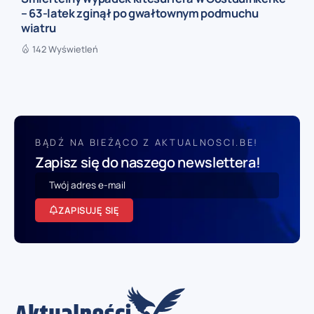
– 63-latek zginął po gwałtownym podmuchu
wiatru
142 Wyświetleń
BĄDŹ NA BIEŻĄCO Z AKTUALNOSCI.BE!
Zapisz się do naszego newslettera!
ZAPISUJĘ SIĘ