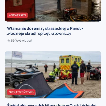
ANTWERPEN
Włamanie do remizy strażackiej w Ranst –
złodzieje ukradli sprzęt ratowniczy
69 Wyświetleń
SPOŁECZEŃSTWO
Śmiertelny wypadek kitesurfera w Oostduinkerke