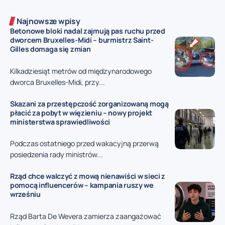
Najnowsze wpisy
Betonowe bloki nadal zajmują pas ruchu przed
dworcem Bruxelles-Midi – burmistrz Saint-
Gilles domaga się zmian
Kilkadziesiąt metrów od międzynarodowego
dworca Bruxelles-Midi, przy...
Skazani za przestępczość zorganizowaną mogą
płacić za pobyt w więzieniu – nowy projekt
ministerstwa sprawiedliwości
Podczas ostatniego przed wakacyjną przerwą
posiedzenia rady ministrów...
Rząd chce walczyć z mową nienawiści w sieci z
pomocą influencerów – kampania ruszy we
wrześniu
Rząd Barta De Wevera zamierza zaangażować