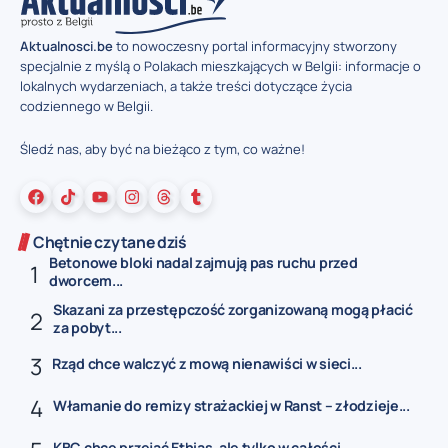
Aktualnosci.be
to nowoczesny portal informacyjny stworzony
specjalnie z myślą o Polakach mieszkających w Belgii: informacje o
lokalnych wydarzeniach, a także treści dotyczące życia
codziennego w Belgii.
Śledź nas, aby być na bieżąco z tym, co ważne!
Chętnie czytane dziś
Betonowe bloki nadal zajmują pas ruchu przed
dworcem...
Skazani za przestępczość zorganizowaną mogą płacić
za pobyt...
Rząd chce walczyć z mową nienawiści w sieci...
Włamanie do remizy strażackiej w Ranst – złodzieje...
KBC chce przejąć Ethias, ale tylko w całości...