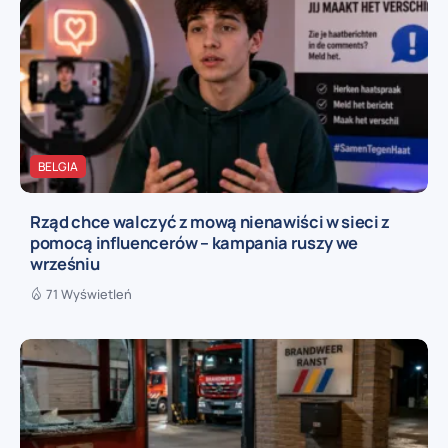
BELGIA
Rząd chce walczyć z mową nienawiści w sieci z
pomocą influencerów – kampania ruszy we
wrześniu
71 Wyświetleń