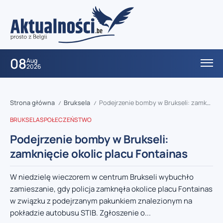
08
Aug
2026
Strona główna
Bruksela
Podejrzenie bomby w Brukseli: zamknięcie okolic placu Fontainas
/
/
BRUKSELA
SPOŁECZEŃSTWO
Podejrzenie bomby w Brukseli:
zamknięcie okolic placu Fontainas
W niedzielę wieczorem w centrum Brukseli wybuchło
zamieszanie, gdy policja zamknęła okolice placu Fontainas
w związku z podejrzanym pakunkiem znalezionym na
pokładzie autobusu STIB. Zgłoszenie o...