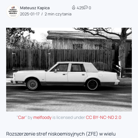
Mateusz Kapica
425
0
2025-01-17
2 min czytania
"
Car
" by
melfoody
is licensed under
CC BY-NC-ND 2.0
Rozszerzenie stref niskoemisyjnych (ZFE) w wielu