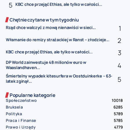
KBC chce przejąć Ethias, ale tylko w całości...
Chętnie czytane w tym tygodniu
Rząd chce walczyć z mową nienawiści w sieci...
Włamanie do remizy strażackiej w Ranst – złodzieje...
KBC chce przejąć Ethias, ale tylko w całości...
DP World zainwestuje 48 milionów euro w
Waaslandhaven...
Śmiertelny wypadek kitesurfera w Oostduinkerke – 63-
latek zginął...
Popularne kategorie
Społeczeństwo
10018
Bruksela
6285
Polityka
5789
Praca i Finanse
5785
Prawo i Urzędy
4779