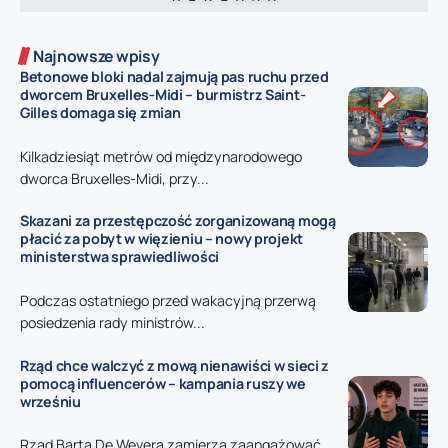
Najnowsze wpisy
Betonowe bloki nadal zajmują pas ruchu przed
dworcem Bruxelles-Midi – burmistrz Saint-
Gilles domaga się zmian
Kilkadziesiąt metrów od międzynarodowego
dworca Bruxelles-Midi, przy...
Skazani za przestępczość zorganizowaną mogą
płacić za pobyt w więzieniu – nowy projekt
ministerstwa sprawiedliwości
Podczas ostatniego przed wakacyjną przerwą
posiedzenia rady ministrów...
Rząd chce walczyć z mową nienawiści w sieci z
pomocą influencerów – kampania ruszy we
wrześniu
Rząd Barta De Wevera zamierza zaangażować