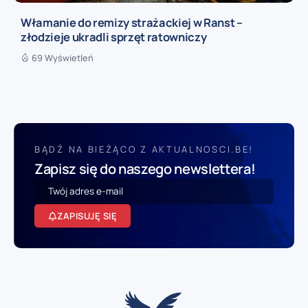
Włamanie do remizy strażackiej w Ranst –
złodzieje ukradli sprzęt ratowniczy
69 Wyświetleń
BĄDŹ NA BIEŻĄCO Z AKTUALNOSCI.BE!
Zapisz się do naszego newslettera!
ZAPISUJĘ SIĘ