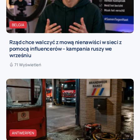
BELGIA
Rząd chce walczyć z mową nienawiści w sieci z
pomocą influencerów – kampania ruszy we
wrześniu
71 Wyświetleń
ANTWERPEN