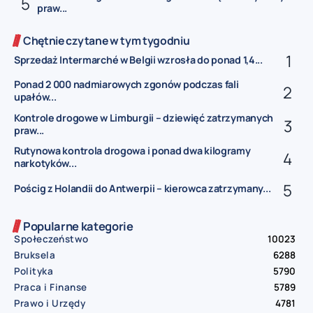
praw...
Chętnie czytane w tym tygodniu
Sprzedaż Intermarché w Belgii wzrosła do ponad 1,4...
Ponad 2 000 nadmiarowych zgonów podczas fali
upałów...
Kontrole drogowe w Limburgii – dziewięć zatrzymanych
praw...
Rutynowa kontrola drogowa i ponad dwa kilogramy
narkotyków...
Pościg z Holandii do Antwerpii – kierowca zatrzymany...
Popularne kategorie
Społeczeństwo
10023
Bruksela
6288
Polityka
5790
Praca i Finanse
5789
Prawo i Urzędy
4781