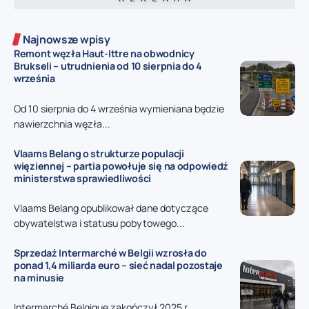
Najnowsze wpisy
Remont węzła Haut-Ittre na obwodnicy
Brukseli – utrudnienia od 10 sierpnia do 4
września
Od 10 sierpnia do 4 września wymieniana będzie
nawierzchnia węzła...
Vlaams Belang o strukturze populacji
więziennej – partia powołuje się na odpowiedź
ministerstwa sprawiedliwości
Vlaams Belang opublikował dane dotyczące
obywatelstwa i statusu pobytowego...
Sprzedaż Intermarché w Belgii wzrosła do
ponad 1,4 miliarda euro – sieć nadal pozostaje
na minusie
Intermarché Belgique zakończył 2025 r.