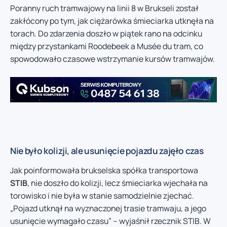
Poranny ruch tramwajowy na linii 8 w Brukseli został
zakłócony po tym, jak ciężarówka śmieciarka utknęła na
torach. Do zdarzenia doszło w piątek rano na odcinku
między przystankami Roodebeek a Musée du tram, co
spowodowało czasowe wstrzymanie kursów tramwajów.
Nie było kolizji, ale usunięcie pojazdu zajęło czas
Jak poinformowała brukselska spółka transportowa
STIB
, nie doszło do kolizji, lecz śmieciarka wjechała na
torowisko i nie była w stanie samodzielnie zjechać.
„Pojazd utknął na wyznaczonej trasie tramwaju, a jego
usunięcie wymagało czasu” – wyjaśnił rzecznik STIB. W