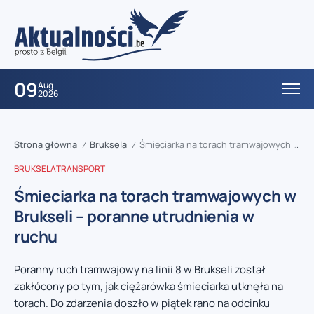
09
Aug
2026
Strona główna
Bruksela
Śmieciarka na torach tramwajowych w Brukseli – poranne utrudnienia w ruchu
/
/
BRUKSELA
TRANSPORT
Śmieciarka na torach tramwajowych w
Brukseli – poranne utrudnienia w
ruchu
Poranny ruch tramwajowy na linii 8 w Brukseli został
zakłócony po tym, jak ciężarówka śmieciarka utknęła na
torach. Do zdarzenia doszło w piątek rano na odcinku