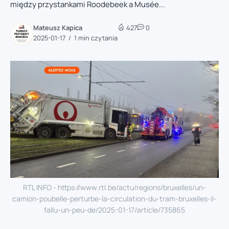
między przystankami Roodebeek a Musée...
Mateusz Kapica
427
0
2025-01-17
1 min czytania
RTL INFO - https://www.rtl.be/actu/regions/bruxelles/un-
camion-poubelle-perturbe-la-circulation-du-tram-bruxelles-il-
fallu-un-peu-de/2025-01-17/article/735865