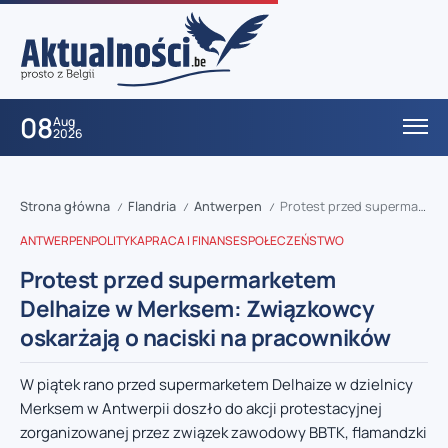
08
Aug
2026
Strona główna
Flandria
Antwerpen
Protest przed supermarketem Delhaize w Merksem: Związkowcy oskarżają o naciski na pracowników
/
/
/
ANTWERPEN
POLITYKA
PRACA I FINANSE
SPOŁECZEŃSTWO
Protest przed supermarketem
Delhaize w Merksem: Związkowcy
oskarżają o naciski na pracowników
W piątek rano przed supermarketem Delhaize w dzielnicy
Merksem w Antwerpii doszło do akcji protestacyjnej
zorganizowanej przez związek zawodowy BBTK, flamandzki