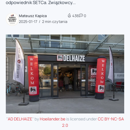
odpowiednik SETCa. Związkowcy...
Mateusz Kapica
436
0
2025-01-17
2 min czytania
"
AD DELHAIZE
" by
Hoeilander.be
is licensed under
CC BY-NC-SA
2.0