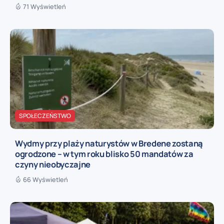
71 Wyświetleń
SPOŁECZEŃSTWO
Wydmy przy plaży naturystów w Bredene zostaną
ogrodzone – w tym roku blisko 50 mandatów za
czyny nieobyczajne
66 Wyświetleń