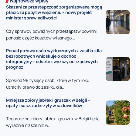
Najnowsze wpisy
Skazani za przestępczość zorganizowaną mogą
płacić za pobyt w więzieniu – nowy projekt
minister sprawiedliwości
Czy sprawcy poważnych przestępstw powinni
ponosić część kosztów własnego...
Ponad połowa osób wykluczonych z zasiłku dla
bezrobotnych wnioskuje o dochód
integracyjny – odsetek wyższy od rządowych
prognoz
Spośród 99 tysięcy osób, które w tym roku
utraciły prawo do zasiłku dla...
Mniejsze zbiory jabłek i gruszek w Belgii –
upały i susza uderzyły w sadowników
Tegoroczne zbiory jabłek i gruszek w Belgii będą
wyraźnie niższe niż w...