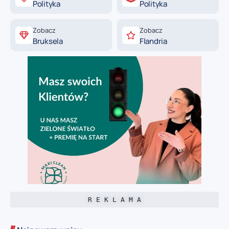
Polityka
Polityka
Zobacz
Zobacz
Bruksela
Flandria
R E K L A M A