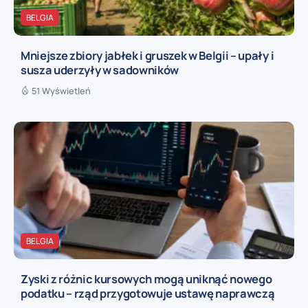
BELGIA
Mniejsze zbiory jabłek i gruszek w Belgii – upały i
susza uderzyły w sadowników
51 Wyświetleń
BELGIA
Zyski z różnic kursowych mogą uniknąć nowego
podatku – rząd przygotowuje ustawę naprawczą