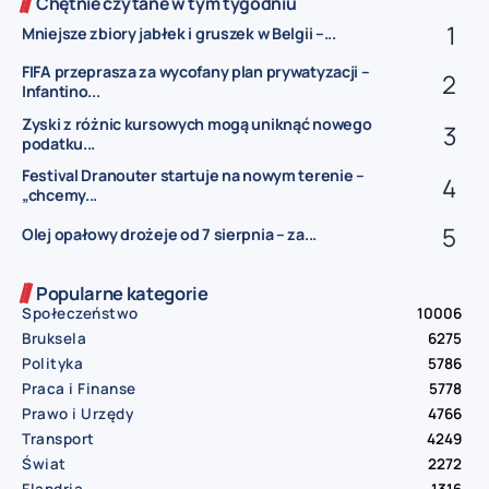
Chętnie czytane w tym tygodniu
Mniejsze zbiory jabłek i gruszek w Belgii –...
FIFA przeprasza za wycofany plan prywatyzacji –
Infantino...
Zyski z różnic kursowych mogą uniknąć nowego
podatku...
Festival Dranouter startuje na nowym terenie –
„chcemy...
Olej opałowy drożeje od 7 sierpnia – za...
Popularne kategorie
Społeczeństwo
10006
Bruksela
6275
Polityka
5786
Praca i Finanse
5778
Prawo i Urzędy
4766
Transport
4249
Świat
2272
Flandria
1316