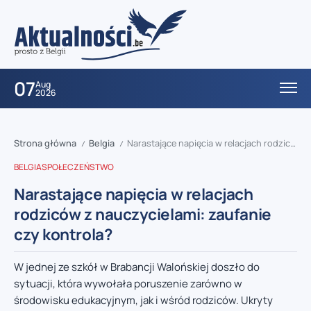
07
Aug
2026
Strona główna
Belgia
Narastające napięcia w relacjach rodziców z nauczycielami: zaufanie czy kontrola?
/
/
BELGIA
SPOŁECZEŃSTWO
Narastające napięcia w relacjach
rodziców z nauczycielami: zaufanie
czy kontrola?
W jednej ze szkół w Brabancji Walońskiej doszło do
sytuacji, która wywołała poruszenie zarówno w
środowisku edukacyjnym, jak i wśród rodziców. Ukryty