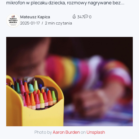
mikrofon w plecaku dziecka, rozmowy nagrywane bez...
Mateusz Kapica
347
0
2025-01-17
2 min czytania
Photo by
Aaron Burden
on
Unsplash