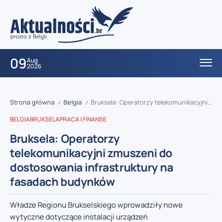
09
Aug
2026
Strona główna
Belgia
Bruksela: Operatorzy telekomunikacyjni zmuszeni do dostosowania infrastruktury na fasadach budynków
/
/
BELGIA
BRUKSELA
PRACA I FINANSE
Bruksela: Operatorzy
telekomunikacyjni zmuszeni do
dostosowania infrastruktury na
fasadach budynków
Władze Regionu Brukselskiego wprowadziły nowe
wytyczne dotyczące instalacji urządzeń