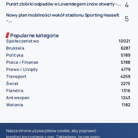
Punkt zbiórki odpadów w Lovendegem znów otwarty –...
Nowy plan mobilności wokół stadionu Sporting Hasselt
–...
Popularne kategorie
Społeczeństwo
10021
Bruksela
6287
Polityka
5789
Praca i Finanse
5788
Prawo i Urzędy
4779
Transport
4259
Świat
2275
Flandria
1316
Antwerpen
1243
Walonia
1182
© Aktualnosci.be – All Right Reserved 2016-2026
Nasza strona używa plików cookie, aby poprawić
komfort korzystania z niej. Zakładamy, że nie masz