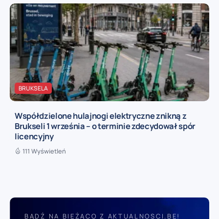
BRUKSELA
Współdzielone hulajnogi elektryczne znikną z
Brukseli 1 września – o terminie zdecydował spór
licencyjny
111 Wyświetleń
BĄDŹ NA BIEŻĄCO Z AKTUALNOSCI.BE!