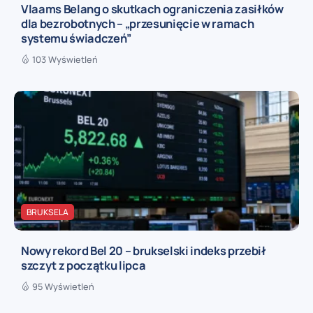
Vlaams Belang o skutkach ograniczenia zasiłków
dla bezrobotnych – „przesunięcie w ramach
systemu świadczeń”
103 Wyświetleń
BRUKSELA
Nowy rekord Bel 20 – brukselski indeks przebił
szczyt z początku lipca
95 Wyświetleń