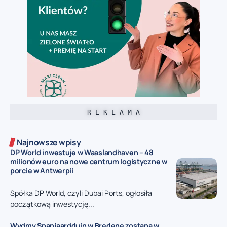
R E K L A M A
Najnowsze wpisy
DP World inwestuje w Waaslandhaven – 48
milionów euro na nowe centrum logistyczne w
porcie w Antwerpii
Spółka DP World, czyli Dubai Ports, ogłosiła
początkową inwestycję...
Wydmy Spanjaardduin w Bredene zostaną w