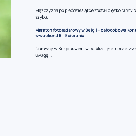
Mężczyzna po pięćdziesiątce został ciężko ranny 
szybu...
Maraton fotoradarowy w Belgii – całodobowe kont
w weekend 8 i 9 sierpnia
Kierowcy w Belgii powinni w najbliższych dniach zw
uwagę...