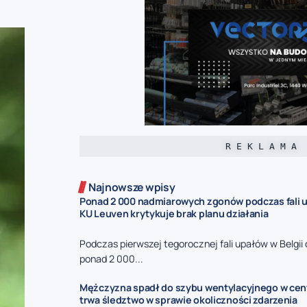
R E K L A M A
Najnowsze wpisy
Ponad 2 000 nadmiarowych zgonów podczas fali u
KU Leuven krytykuje brak planu działania
Podczas pierwszej tegorocznej fali upałów w Belgi
ponad 2 000...
Mężczyzna spadł do szybu wentylacyjnego w cent
trwa śledztwo w sprawie okoliczności zdarzenia