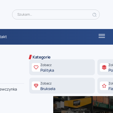
takt
Kategorie
Zobacz
Zo
Polityka
Po
Zobacz
Zo
Bruksela
Fl
ziewczynka