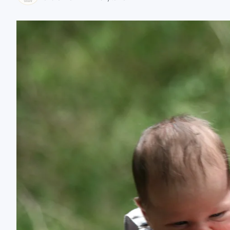
zaobserwuj nas
zaobserwuj nas
zaobserwuj nas
zaobserwuj nas