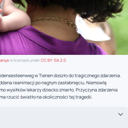
.anya
is licensed under
CC BY-SA 2.0
uidensesteenweg w Tienen doszło do tragicznego zdarzenia.
ddana reanimacji po nagłym zasłabnięciu. Niemowlę
imo wysiłków lekarzy dziecko zmarło. Przyczyna zdarzenia
a rzucić światło na okoliczności tej tragedii.