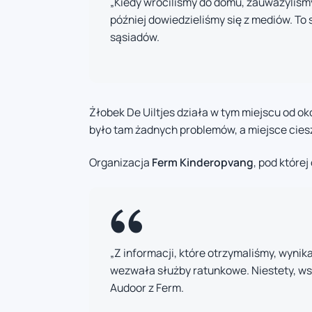
„Kiedy wróciliśmy do domu, zauważyliśmy 
później dowiedzieliśmy się z mediów. To s
sąsiadów.
Żłobek De Uiltjes działa w tym miejscu od ok
było tam żadnych problemów, a miejsce ciesz
Organizacja
Ferm Kinderopvang
, pod które
„Z informacji, które otrzymaliśmy, wynik
wezwała służby ratunkowe. Niestety, wsz
Audoor z Ferm.