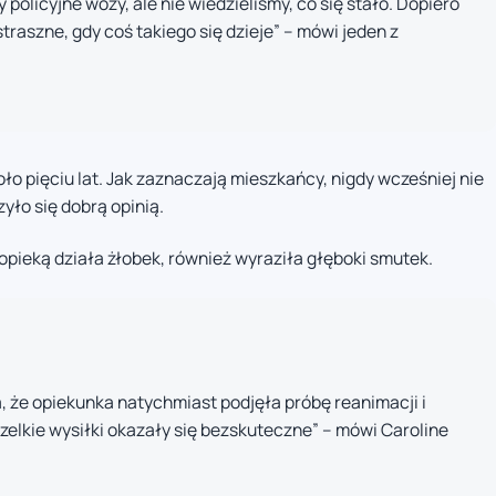
policyjne wozy, ale nie wiedzieliśmy, co się stało. Dopiero
traszne, gdy coś takiego się dzieje” – mówi jeden z
oło pięciu lat. Jak zaznaczają mieszkańcy, nigdy wcześniej nie
yło się dobrą opinią.
j opieką działa żłobek, również wyraziła głęboki smutek.
a, że opiekunka natychmiast podjęła próbę reanimacji i
elkie wysiłki okazały się bezskuteczne” – mówi Caroline