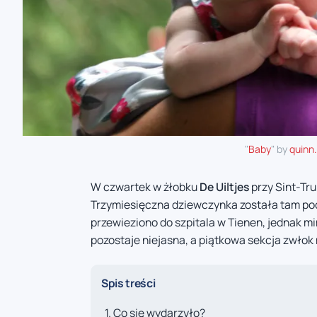
"
Baby
" by
quinn
W czwartek w żłobku
De Uiltjes
przy Sint-Tr
Trzymiesięczna dziewczynka została tam po
przewieziono do szpitala w Tienen, jednak m
pozostaje niejasna, a piątkowa sekcja zwłok m
Spis treści
Co się wydarzyło?