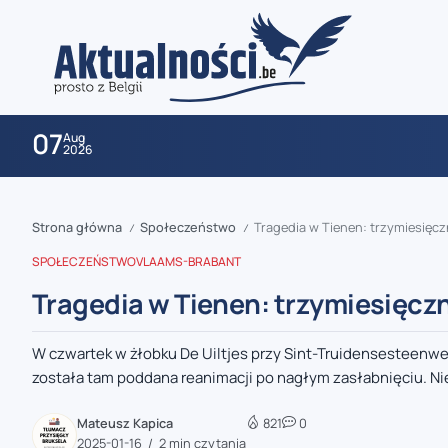
07
Aug
2026
Strona główna
Społeczeństwo
Tragedia w Tienen: trzymiesięc
/
/
SPOŁECZEŃSTWO
VLAAMS-BRABANT
Tragedia w Tienen: trzymiesięcz
W czwartek w żłobku De Uiltjes przy Sint-Truidensesteenw
zaobserwuj nas
została tam poddana reanimacji po nagłym zasłabnięciu. Ni
zaobserwuj nas
Mateusz Kapica
821
0
2025-01-16
2 min czytania