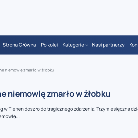
Strona Główna
Po kolei
Kategorie
Nasi partnerzy
Kon
zne niemowlę zmarło w żłobku
ne niemowlę zmarło w żłobku
eg w Tienen doszło do tragicznego zdarzenia. Trzymiesięczna d
emowlę...