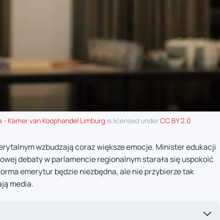
a - Kamer van Koophandel Limburg
is licensed under
CC BY 2.0
rytalnym wzbudzają coraz większe emocje. Minister edukacji
dowej debaty w parlamencie regionalnym starała się uspokoić
forma emerytur będzie niezbędna, ale nie przybierze tak
ają media.