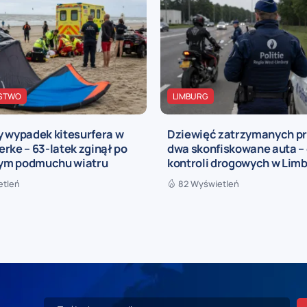
STWO
LIMBURG
y wypadek kitesurfera w
Dziewięć zatrzymanych pra
rke – 63-latek zginął po
dwa skonfiskowane auta – 
ym podmuchu wiatru
kontroli drogowych w Limb
etleń
82 Wyświetleń