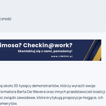
eczność
ię około 30 tysięcy demonstrantów, którzy wyrazili swoje
rmatora Barta De Wevera oraz innych przedstawicieli koalicji
ez związki zawodowe, które krytykują propozycje mogące, ich
 emerytów.