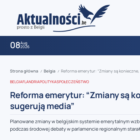
08
Aug
2026
Strona główna
Belgia
Reforma emerytur: “Zmiany są konieczne, a
/
/
BELGIA
FLANDRIA
POLITYKA
SPOŁECZEŃSTWO
Reforma emerytur: “Zmiany są kon
sugerują media”
zaobserwuj nas
Planowane zmiany w belgijskim systemie emerytalnym wzbudz
podczas środowej debaty w parlamencie regionalnym starała
zaobserwuj nas