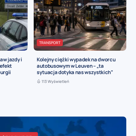
TRANSPORT
w jazdy i
Kolejny ciężki wypadek na dworcu
efekt
autobusowym w Leuven – „ta
urgii
sytuacja dotyka nas wszystkich”
113 Wyświetleń