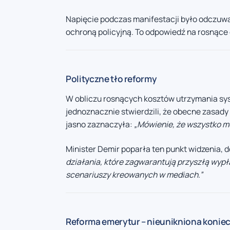
Napięcie podczas manifestacji było odczuwal
ochroną policyjną. To odpowiedź na rosnące
Polityczne tło reformy
W obliczu rosnących kosztów utrzymania sy
jednoznacznie stwierdzili, że obecne zasad
jasno zaznaczyła:
„Mówienie, że wszystko mo
Minister Demir poparła ten punkt widzenia, 
działania, które zagwarantują przyszłą wypł
scenariuszy kreowanych w mediach.”
Reforma emerytur – nieunikniona konie