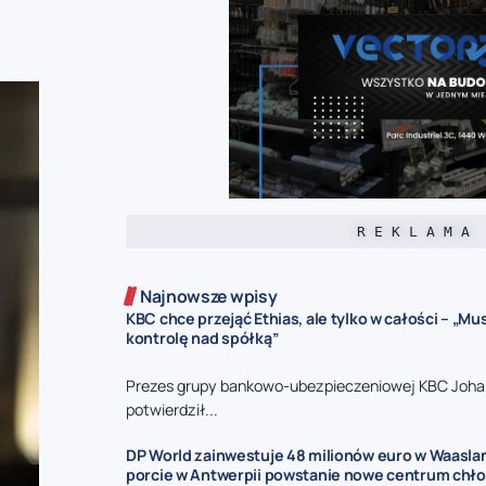
R E K L A M A
Najnowsze wpisy
KBC chce przejąć Ethias, ale tylko w całości – „M
kontrolę nad spółką”
Prezes grupy bankowo-ubezpieczeniowej KBC Joha
potwierdził...
DP World zainwestuje 48 milionów euro w Waasla
porcie w Antwerpii powstanie nowe centrum chł