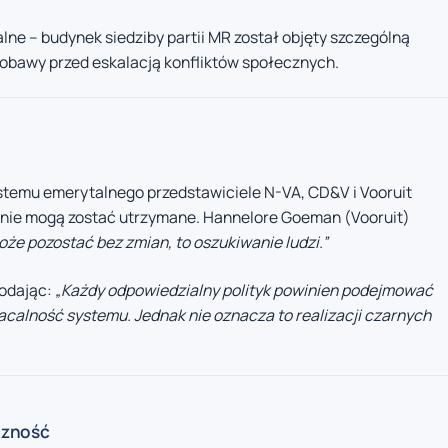
ne – budynek siedziby partii MR został objęty szczególną
 obawy przed eskalacją konfliktów społecznych.
stemu emerytalnego przedstawiciele N-VA, CD&V i Vooruit
y nie mogą zostać utrzymane. Hannelore Goeman (Vooruit)
że pozostać bez zmian, to oszukiwanie ludzi.”
dodając:
„Każdy odpowiedzialny polityk powinien podejmować
acalność systemu. Jednak nie oznacza to realizacji czarnych
czność