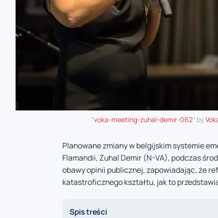
"
voka-meeting-zuhal-demir-062
" by
Vok
Planowane zmiany w belgijskim systemie eme
Flamandii, Zuhal Demir (N-VA), podczas śro
obawy opinii publicznej, zapowiadając, że re
katastroficznego kształtu, jak to przedstawi
Spis treści