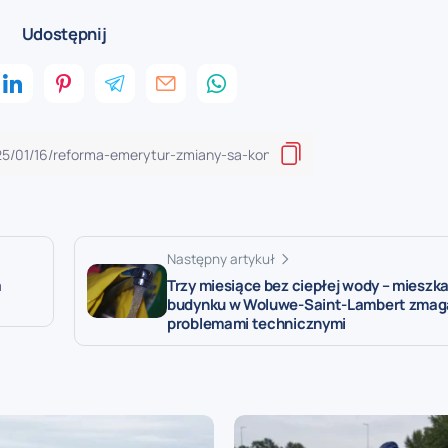
Udostępnij
Następny artykuł
a
Trzy miesiące bez ciepłej wody – mieszk
budynku w Woluwe-Saint-Lambert zmagaj
problemami technicznymi