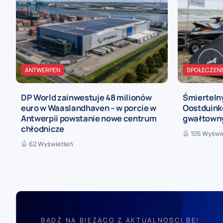
ANTWERPEN
SPOŁECZEŃ
DP World zainwestuje 48 milionów
Śmierteln
euro w Waaslandhaven – w porcie w
Oostduinke
Antwerpii powstanie nowe centrum
gwałtown
chłodnicze
105 Wyświ
62 Wyświetleń
BĄDŹ NA BIEŻĄCO Z AKTUALNOSCI.BE!