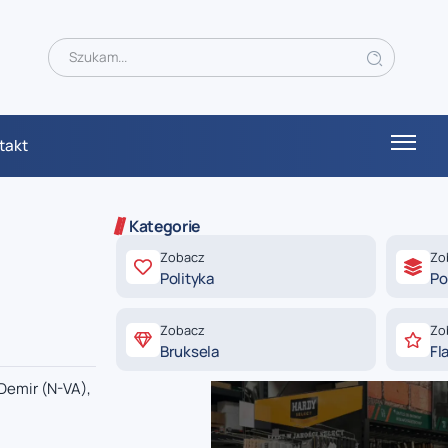
takt
Kategorie
Zobacz
Zo
Polityka
Po
Zobacz
Zo
Bruksela
Fl
Demir (N-VA),