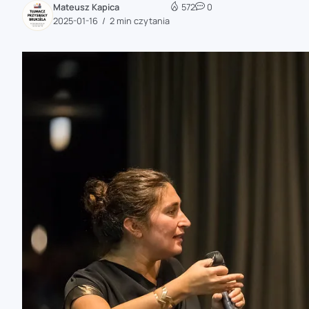
Mateusz Kapica
572
0
zaobserwuj nas
2025-01-16
2 min czytania
zaobserwuj nas
zaobserwuj nas
zaobserwuj nas