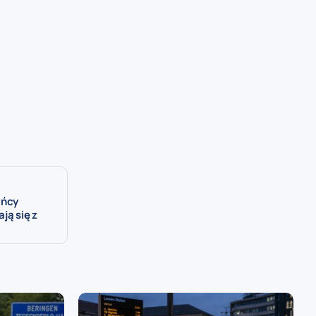
ańcy
ą się z