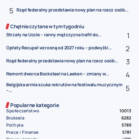
Rząd federalny przedstawia nowy plan na rzecz osób...
Chętnie czytane w tym tygodniu
Strzały na Uccle – ranny mężczyzna trafił do...
Opłaty Recupel wzrosną od 2027 roku – podwyżki...
Rząd federalny przedstawia nowy plan na rzecz osób...
Remont dworca Bockstael na Laeken – zmiany w...
Belgijska armia szuka rekrutów na festiwalu muzycznym
–...
Popularne kategorie
Społeczeństwo
10013
Bruksela
6282
Polityka
5789
Praca i Finanse
5781