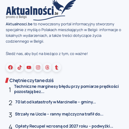
Aktualnosci.be
to nowoczesny portal informacyjny stworzony
specjalnie z myślą o Polakach mieszkających w Belgii: informacje o
lokalnych wydarzeniach, a także treści dotyczące życia
codziennego w Belgii.
Śledź nas, aby być na bieżąco z tym, co ważne!
Chętnie czytane dziś
Techniczne marginesy błędu przy pomiarze prędkości
pozostają bez...
70 lat od katastrofy w Marcinelle – gminy...
Strzały na Uccle – ranny mężczyzna trafił do...
Opłaty Recupel wzrosną od 2027 roku – podwyżki...