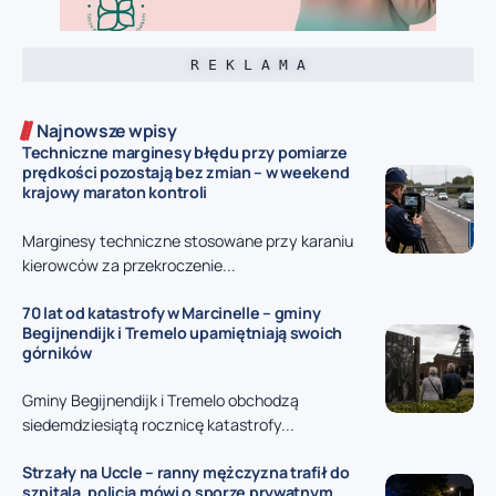
R E K L A M A
Najnowsze wpisy
Techniczne marginesy błędu przy pomiarze
prędkości pozostają bez zmian – w weekend
krajowy maraton kontroli
Marginesy techniczne stosowane przy karaniu
kierowców za przekroczenie...
70 lat od katastrofy w Marcinelle – gminy
Begijnendijk i Tremelo upamiętniają swoich
górników
Gminy Begijnendijk i Tremelo obchodzą
siedemdziesiątą rocznicę katastrofy...
Strzały na Uccle – ranny mężczyzna trafił do
szpitala, policja mówi o sporze prywatnym