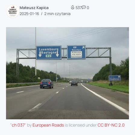
Mateusz Kapica
537
0
2025-01-16
2 min czytania
"
ch 037
" by
European Roads
is licensed under
CC BY-NC 2.0