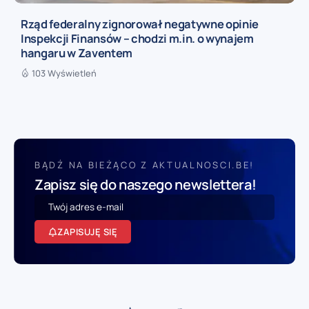
Rząd federalny zignorował negatywne opinie
Inspekcji Finansów – chodzi m.in. o wynajem
hangaru w Zaventem
103 Wyświetleń
BĄDŹ NA BIEŻĄCO Z AKTUALNOSCI.BE!
Zapisz się do naszego newslettera!
ZAPISUJĘ SIĘ