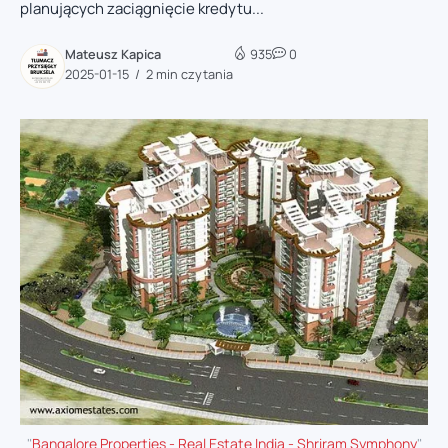
planujących zaciągnięcie kredytu...
Mateusz Kapica
935
0
2025-01-15
2 min czytania
"
Bangalore Properties - Real Estate India - Shriram Symphony
"