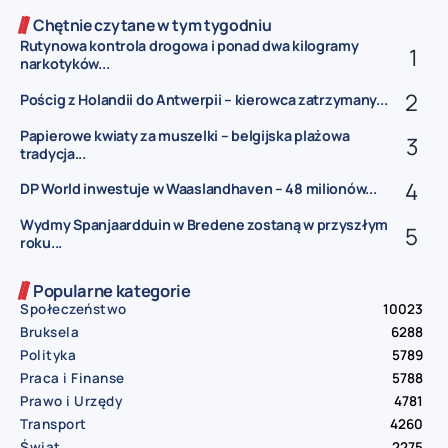
Chętnie czytane w tym tygodniu
Rutynowa kontrola drogowa i ponad dwa kilogramy
narkotyków...
Pościg z Holandii do Antwerpii – kierowca zatrzymany...
Papierowe kwiaty za muszelki – belgijska plażowa
tradycja...
DP World inwestuje w Waaslandhaven – 48 milionów...
Wydmy Spanjaardduin w Bredene zostaną w przyszłym
roku...
Popularne kategorie
Społeczeństwo
10023
Bruksela
6288
Polityka
5789
Praca i Finanse
5788
Prawo i Urzędy
4781
Transport
4260
Świat
2275