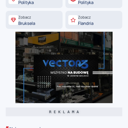
Polityka
Polityka
Zobacz
Zobacz
Bruksela
Flandria
R E K L A M A