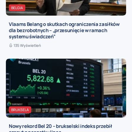
BELGIA
Vlaams Belang o skutkach ograniczenia zasiłków
dla bezrobotnych – „przesunięcie w ramach
systemu świadczeń”
135 Wyświetleń
BRUKSELA
Nowy rekord Bel 20 – brukselski indeks przebił