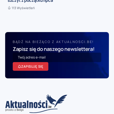
szczyt z początku lipca
113 Wyświetleń
BĄDŹ NA BIEŻĄCO Z AKTUALNOSCI.BE!
Zapisz się do naszego newslettera!
ZAPISUJĘ SIĘ