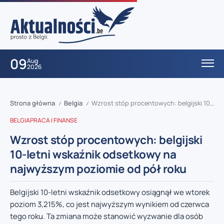
09
Aug
2026
Strona główna
Belgia
Wzrost stóp procentowych: belgijski 10-letni wskaźnik odsetkowy na najwyższym poziomie od pół roku
/
/
BELGIA
PRACA I FINANSE
Wzrost stóp procentowych: belgijski
10-letni wskaźnik odsetkowy na
najwyższym poziomie od pół roku
Belgijski 10-letni wskaźnik odsetkowy osiągnął we wtorek
poziom 3,215%, co jest najwyższym wynikiem od czerwca
tego roku. Ta zmiana może stanowić wyzwanie dla osób