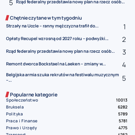
Rząd federalny przedstawia nowy plan na rzecz osób...
Chętnie czytane w tym tygodniu
Strzały na Uccle – ranny mężczyzna trafił do...
Opłaty Recupel wzrosną od 2027 roku – podwyżki...
Rząd federalny przedstawia nowy plan na rzecz osób...
Remont dworca Bockstael na Laeken – zmiany w...
Belgijska armia szuka rekrutów na festiwalu muzycznym
–...
Popularne kategorie
Społeczeństwo
10013
Bruksela
6282
Polityka
5789
Praca i Finanse
5781
Prawo i Urzędy
4775
Transport
4252