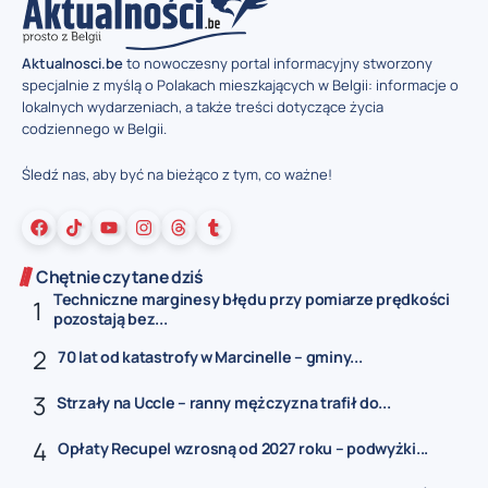
Aktualnosci.be
to nowoczesny portal informacyjny stworzony
specjalnie z myślą o Polakach mieszkających w Belgii: informacje o
lokalnych wydarzeniach, a także treści dotyczące życia
codziennego w Belgii.
Śledź nas, aby być na bieżąco z tym, co ważne!
Chętnie czytane dziś
Techniczne marginesy błędu przy pomiarze prędkości
pozostają bez...
70 lat od katastrofy w Marcinelle – gminy...
Strzały na Uccle – ranny mężczyzna trafił do...
Opłaty Recupel wzrosną od 2027 roku – podwyżki...