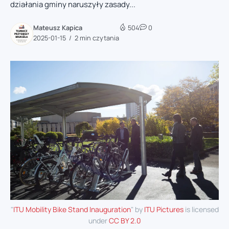
działania gminy naruszyły zasady...
Mateusz Kapica
504
0
2025-01-15
2 min czytania
"
ITU Mobility Bike Stand Inauguration
" by
ITU Pictures
is licensed
under
CC BY 2.0