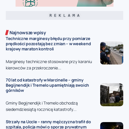
R E K L A M A
Najnowsze wpisy
Techniczne marginesy błędu przy pomiarze
prędkości pozostają bez zmian – w weekend
krajowy maraton kontroli
Marginesy techniczne stosowane przy karaniu
kierowców za przekroczenie...
70 lat od katastrofy w Marcinelle – gminy
Begijnendijk i Tremelo upamiętniają swoich
górników
Gminy Begijnendijk i Tremelo obchodzą
siedemdziesiątą rocznicę katastrofy...
Strzały na Uccle – ranny mężczyzna trafił do
szpitala, policja mówi o sporze prywatnym