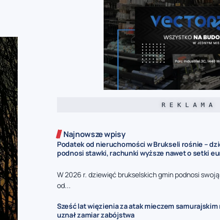
R E K L A M A
Najnowsze wpisy
Podatek od nieruchomości w Brukseli rośnie – dz
podnosi stawki, rachunki wyższe nawet o setki eu
W 2026 r. dziewięć brukselskich gmin podnosi swoj
od...
Sześć lat więzienia za atak mieczem samurajskim n
uznał zamiar zabójstwa