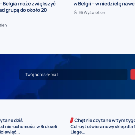
– Belgia może zwiększyć
w Belgii – w niedzielę nawe
ad grupą do około 20
95 Wyświetleń
tleń
ytane dziś
Chętnie czytane w tym tyg
od nieruchomości w Brukseli
Colruyt otwiera nowy sklep dla 
dziewięć...
Liège...