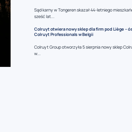
Sąd karny w Tongeren skazał 44-letniego mieszkań
sześć lat...
Colruyt otwiera nowy sklep dla firm pod Liège – 
Colruyt Professionals w Belgii
Colruyt Group otworzyła 5 sierpnia nowy sklep Colr
w...