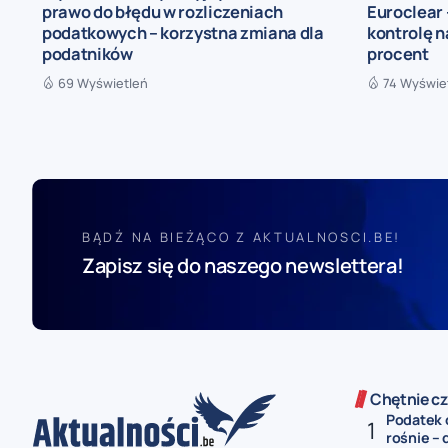
prawo do błędu w rozliczeniach
Euroclear 
podatkowych – korzystna zmiana dla
kontrolę n
podatników
procent
69 Wyświetleń
74 Wyświe
BĄDŹ NA BIEŻĄCO Z AKTUALNOSCI.BE!
Zapisz się do naszego newslettera!
Chętnie cz
Podatek 
rośnie – 