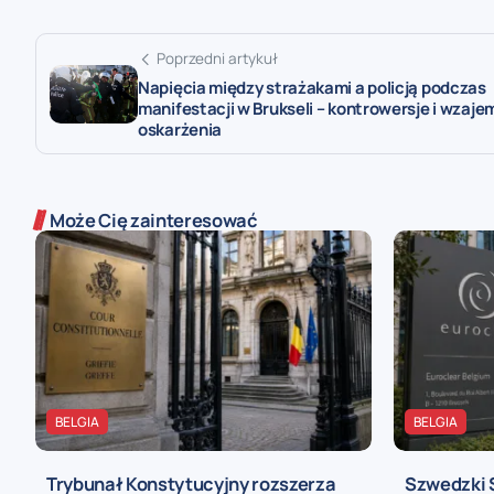
Poprzedni artykuł
Napięcia między strażakami a policją podczas
manifestacji w Brukseli – kontrowersje i wzaj
oskarżenia
Może Cię zainteresować
BELGIA
BELGIA
Trybunał Konstytucyjny rozszerza
Szwedzki 