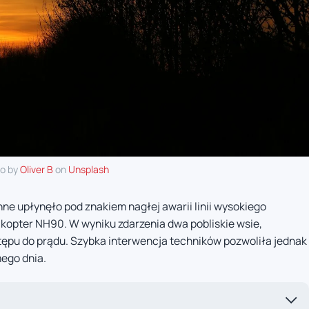
o by
Oliver B
on
Unsplash
 upłynęło pod znakiem nagłej awarii linii wysokiego
kopter NH90. W wyniku zdarzenia dwa pobliskie wsie,
ostępu do prądu. Szybka interwencja techników pozwoliła jednak
mego dnia.