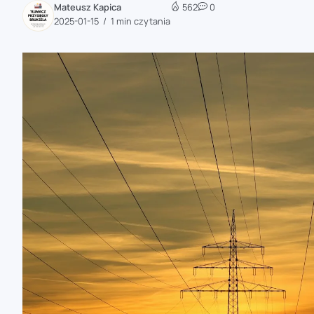
Mateusz Kapica
562
0
zaobserwuj nas
2025-01-15
1 min czytania
zaobserwuj nas
zaobserwuj nas
zaobserwuj nas