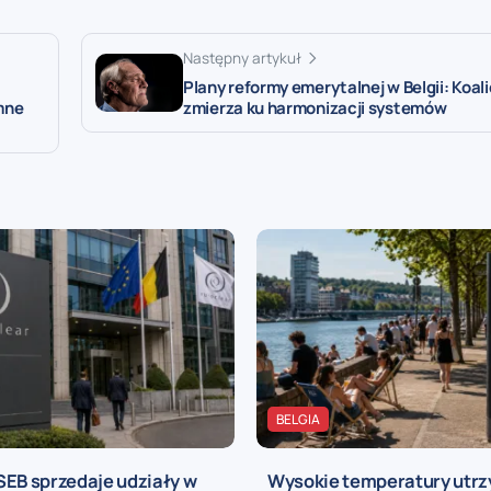
Następny artykuł
Plany reformy emerytalnej w Belgii: Koali
emne
zmierza ku harmonizacji systemów
BELGIA
SEB sprzedaje udziały w
Wysokie temperatury utrz