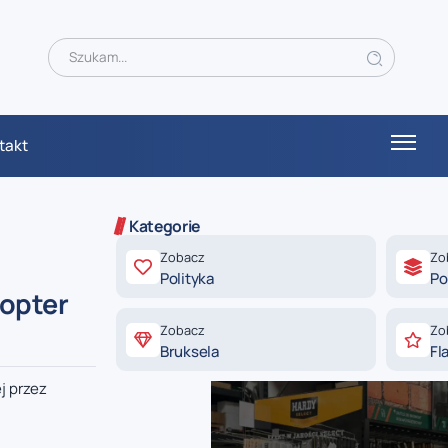
takt
Kategorie
Zobacz
Zo
Polityka
Po
kopter
Zobacz
Zo
Bruksela
Fl
j przez