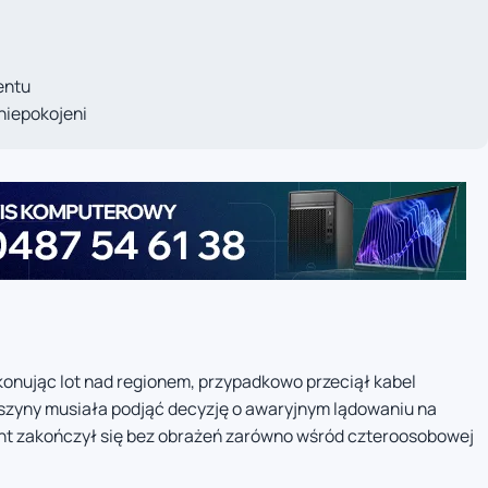
entu
niepokojeni
konując lot nad regionem, przypadkowo przeciął kabel
szyny musiała podjąć decyzję o awaryjnym lądowaniu na
ent zakończył się bez obrażeń zarówno wśród czteroosobowej