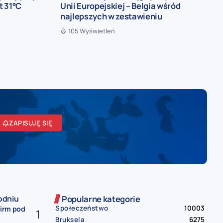
t 31°C
Unii Europejskiej – Belgia wśród
najlepszych w zestawieniu
105 Wyświetleń
ZAPISUJĘ SIĘ
odniu
Popularne kategorie
Społeczeństwo
10003
firm pod
Bruksela
6275