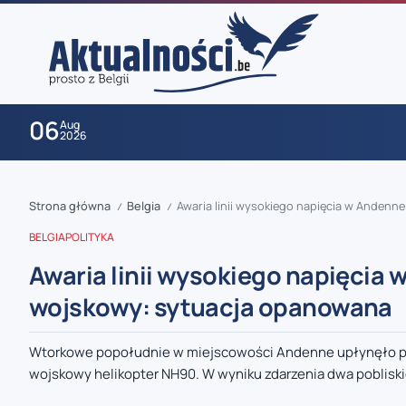
06
Aug
2026
Strona główna
Belgia
Awaria linii wysokiego napięcia w Anden
/
/
BELGIA
POLITYKA
Awaria linii wysokiego napięcia
wojskowy: sytuacja opanowana
zaobserwuj nas
Wtorkowe popołudnie w miejscowości Andenne upłynęło pod
wojskowy helikopter NH90. W wyniku zdarzenia dwa pobliskie
zaobserwuj nas