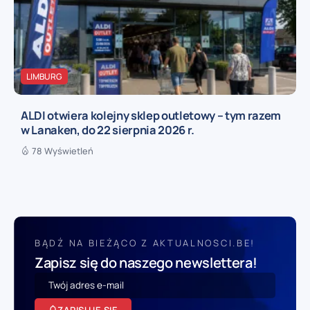
LIMBURG
ALDI otwiera kolejny sklep outletowy – tym razem
w Lanaken, do 22 sierpnia 2026 r.
78 Wyświetleń
BĄDŹ NA BIEŻĄCO Z AKTUALNOSCI.BE!
Zapisz się do naszego newslettera!
ZAPISUJĘ SIĘ