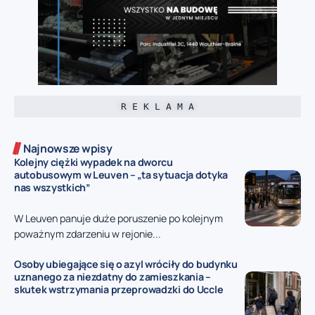
R E K L A M A
Najnowsze wpisy
Kolejny ciężki wypadek na dworcu
autobusowym w Leuven – „ta sytuacja dotyka
nas wszystkich”
W Leuven panuje duże poruszenie po kolejnym
poważnym zdarzeniu w rejonie...
Osoby ubiegające się o azyl wróciły do budynku
uznanego za niezdatny do zamieszkania –
skutek wstrzymania przeprowadzki do Uccle