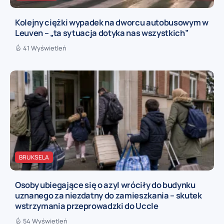
Kolejny ciężki wypadek na dworcu autobusowym w
Leuven – „ta sytuacja dotyka nas wszystkich”
41 Wyświetleń
BRUKSELA
Osoby ubiegające się o azyl wróciły do budynku
uznanego za niezdatny do zamieszkania – skutek
wstrzymania przeprowadzki do Uccle
54 Wyświetleń