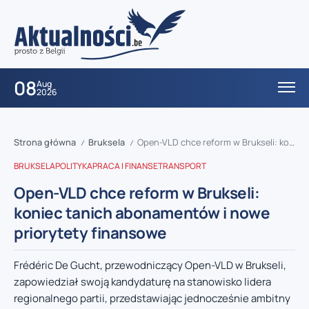
08
Aug
2026
Strona główna
Bruksela
Open-VLD chce reform w Brukseli: koniec tanich abonamentów i nowe priorytety finansowe
/
/
BRUKSELA
POLITYKA
PRACA I FINANSE
TRANSPORT
Open-VLD chce reform w Brukseli:
koniec tanich abonamentów i nowe
priorytety finansowe
Frédéric De Gucht, przewodniczący Open-VLD w Brukseli,
zapowiedział swoją kandydaturę na stanowisko lidera
regionalnego partii, przedstawiając jednocześnie ambitny