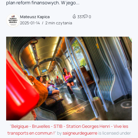
plan reform finansowych. W jego...
Mateusz Kapica
337
0
2025-01-14
2 min czytania
"
Belgique - Bruxelles - STIB - Station Georges Henri - Vive les
transports en commun !
" by
saigneurdeguerre
is licensed under