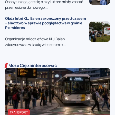
Osoby ubiegające się o azyl, które miały zostać
przeniesione do nowego...
Obóz letni KLJ Balen zakończony przed czasem
– śledztwo w sprawie podglądactwa w gminie
Plombières
Organizacja młodzieżowa KLJ Balen
zdecydowała w środę wieczorem o...
Może Cię zainteresować
TRANSPORT