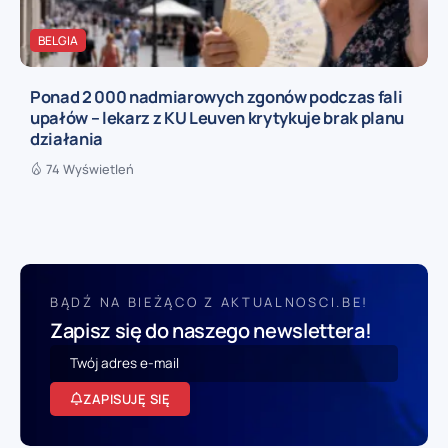
BELGIA
Ponad 2 000 nadmiarowych zgonów podczas fali
upałów – lekarz z KU Leuven krytykuje brak planu
działania
74 Wyświetleń
BĄDŹ NA BIEŻĄCO Z AKTUALNOSCI.BE!
Zapisz się do naszego newslettera!
ZAPISUJĘ SIĘ