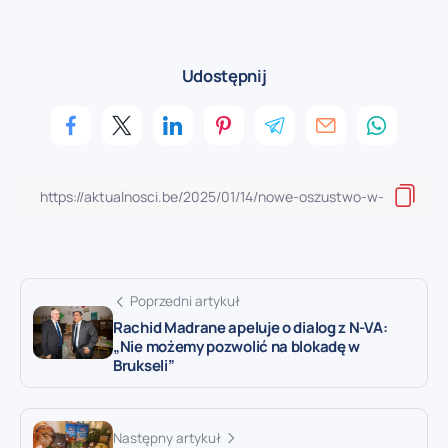
Udostępnij
Poprzedni artykuł
Rachid Madrane apeluje o dialog z N-VA:
„Nie możemy pozwolić na blokadę w
Brukseli”
Następny artykuł