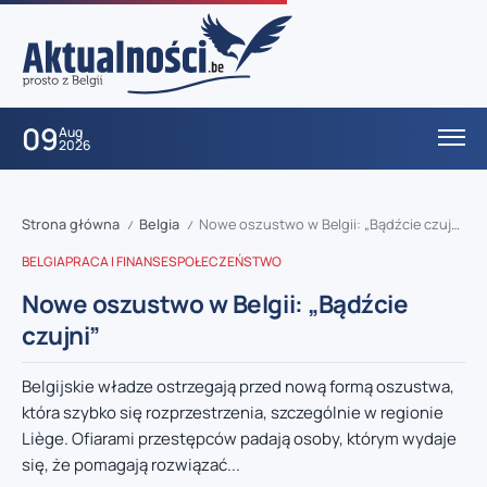
09
Aug
2026
Strona główna
Belgia
Nowe oszustwo w Belgii: „Bądźcie czujni”
/
/
BELGIA
PRACA I FINANSE
SPOŁECZEŃSTWO
Nowe oszustwo w Belgii: „Bądźcie
czujni”
Belgijskie władze ostrzegają przed nową formą oszustwa,
która szybko się rozprzestrzenia, szczególnie w regionie
Liège. Ofiarami przestępców padają osoby, którym wydaje
się, że pomagają rozwiązać...