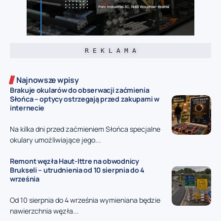
R E K L A M A
Najnowsze wpisy
Brakuje okularów do obserwacji zaćmienia
Słońca – optycy ostrzegają przed zakupami w
internecie
Na kilka dni przed zaćmieniem Słońca specjalne
okulary umożliwiające jego...
Remont węzła Haut-Ittre na obwodnicy
Brukseli – utrudnienia od 10 sierpnia do 4
września
Od 10 sierpnia do 4 września wymieniana będzie
nawierzchnia węzła...