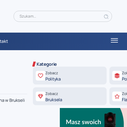
takt
Kategorie
Zobacz
Zo
Polityka
Po
Zobacz
Zo
Bruksela
Fl
na w Brukseli