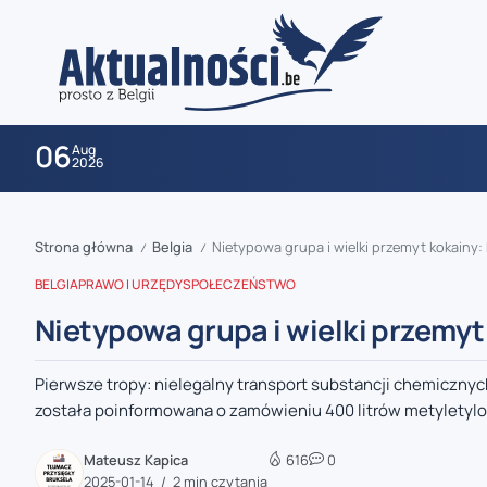
06
Aug
2026
Strona główna
Belgia
Nietypowa grupa i wielki przemyt kokainy: 
/
/
BELGIA
PRAWO I URZĘDY
SPOŁECZEŃSTWO
Nietypowa grupa i wielki przemyt
Pierwsze tropy: nielegalny transport substancji chemicznyc
zaobserwuj nas
została poinformowana o zamówieniu 400 litrów metyletylo
zaobserwuj nas
Mateusz Kapica
616
0
2025-01-14
2 min czytania