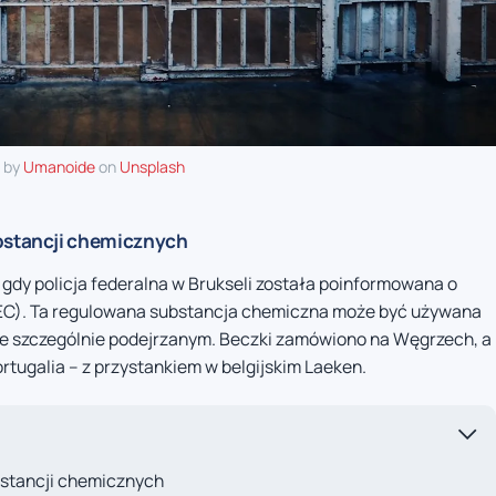
 by
Umanoide
on
Unsplash
ubstancji chemicznych
gdy policja federalna w Brukseli została poinformowana o
EC). Ta regulowana substancja chemiczna może być używana
nie szczególnie podejrzanym. Beczki zamówiono na Węgrzech, a
tugalia – z przystankiem w belgijskim Laeken.
ubstancji chemicznych