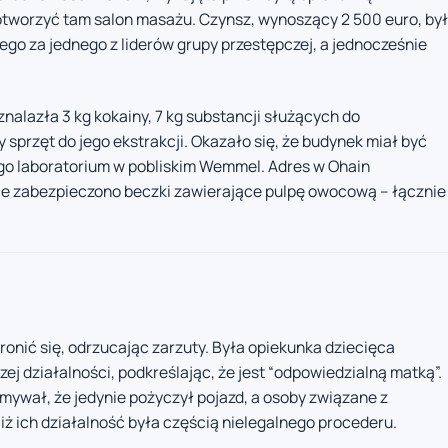
 otworzyć tam salon masażu. Czynsz, wynoszący 2 500 euro, był
go za jednego z liderów grupy przestępczej, a jednocześnie
nalazła 3 kg kokainy, 7 kg substancji służących do
 sprzęt do jego ekstrakcji. Okazało się, że budynek miał być
 laboratorium w pobliskim Wemmel. Adres w Ohain
ie zabezpieczono beczki zawierające pulpę owocową – łącznie
onić się, odrzucając zarzuty. Była opiekunka dziecięca
zej działalności, podkreślając, że jest “odpowiedzialną matką”.
wał, że jedynie pożyczył pojazd, a osoby związane z
 iż ich działalność była częścią nielegalnego procederu.