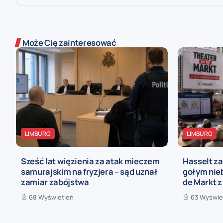
Może Cię zainteresować
LIMBURG
LIMBURG
Sześć lat więzienia za atak mieczem
Hasselt za
samurajskim na fryzjera – sąd uznał
gołym nieb
zamiar zabójstwa
de Markt z
68 Wyświetleń
63 Wyświe