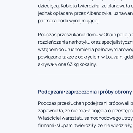
dziecięcą. Kobieta twierdziła, że planowała
jednak opłacany przez Albańczyka, uznawane
partnera córki wynajmującej.
Podczas przeszukania domu w Ohain policja z
rozcieńczania narkotyku oraz specjalistyczny
wstępem do uruchomienia pełnowymiarowego
powiązano także z odkryciem w Louvain, gdz
skrywały one 63 kg kokainy.
Podejrzani: zaprzeczenia i próby obrony
Podczas przesłuchań podejrzani próbowali br
zapewniała, że nie miała pojęcia o przestępc
Właściciel warsztatu samochodowego utrzymy
firmami-słupami twierdziły, że nie wiedziały,