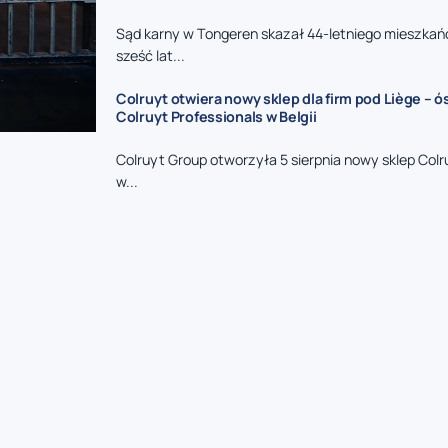
Sąd karny w Tongeren skazał 44-letniego mieszkań
sześć lat...
Colruyt otwiera nowy sklep dla firm pod Liège – 
Colruyt Professionals w Belgii
Colruyt Group otworzyła 5 sierpnia nowy sklep Colr
w...