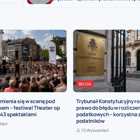
BELGIA
mienia się w scenę pod
Trybunał Konstytucyjny r
em – festiwal Theater op
prawo do błędu w rozlicze
 43 spektaklami
podatkowych – korzystna 
podatników
tleń
73 Wyświetleń