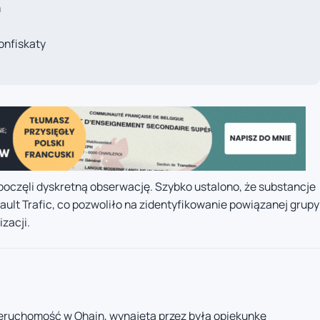
m
onfiskaty
oczęli dyskretną obserwację. Szybko ustalono, że substancje
t Trafic, co pozwoliło na zidentyfikowanie powiązanej grupy
zacji.
m
ieruchomość w Ohain, wynajęta przez byłą opiekunkę