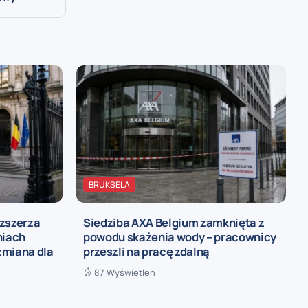
BRUKSELA
ozszerza
Siedziba AXA Belgium zamknięta z
niach
powodu skażenia wody – pracownicy
zmiana dla
przeszli na pracę zdalną
87 Wyświetleń