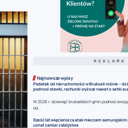
R E K L A M A
Najnowsze wpisy
Podatek od nieruchomości w Brukseli rośnie – dz
podnosi stawki, rachunki wyższe nawet o setki eu
W 2026 r. dziewięć brukselskich gmin podnosi swoj
od...
Sześć lat więzienia za atak mieczem samurajskim n
uznał zamiar zabójstwa