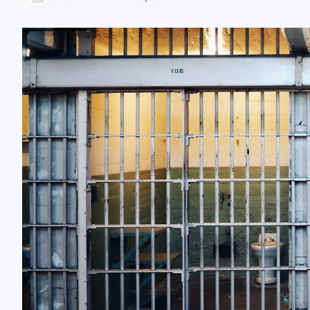
zaobserwuj nas
zaobserwuj nas
zaobserwuj nas
zaobserwuj nas