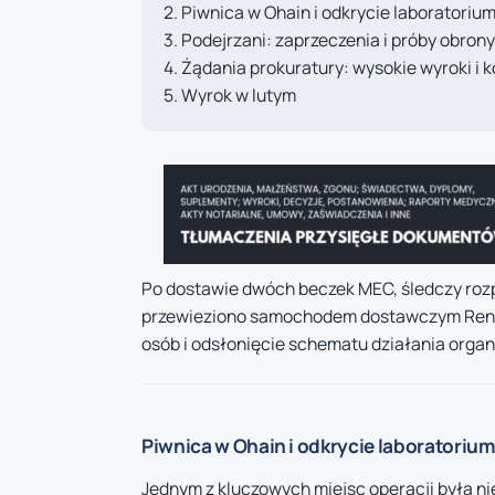
Piwnica w Ohain i odkrycie laboratoriu
Podejrzani: zaprzeczenia i próby obrony
Żądania prokuratury: wysokie wyroki i k
Wyrok w lutym
Po dostawie dwóch beczek MEC, śledczy rozp
przewieziono samochodem dostawczym Renaul
osób i odsłonięcie schematu działania organi
Piwnica w Ohain i odkrycie laboratoriu
Jednym z kluczowych miejsc operacji była n