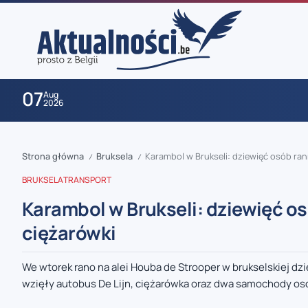
07
Aug
2026
Strona główna
Bruksela
Karambol w Brukseli: dziewięć osób ra
/
/
BRUKSELA
TRANSPORT
Karambol w Brukseli: dziewięć o
ciężarówki
zaobserwuj nas
We wtorek rano na alei Houba de Strooper w brukselskiej 
wzięły autobus De Lijn, ciężarówka oraz dwa samochody os
zaobserwuj nas