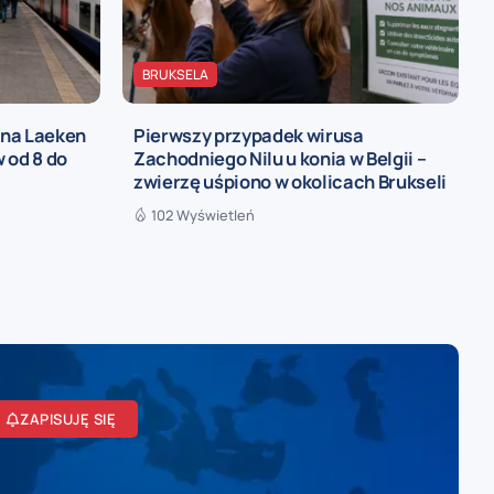
BRUKSELA
 na Laeken
Pierwszy przypadek wirusa
 od 8 do
Zachodniego Nilu u konia w Belgii –
zwierzę uśpiono w okolicach Brukseli
102 Wyświetleń
ZAPISUJĘ SIĘ