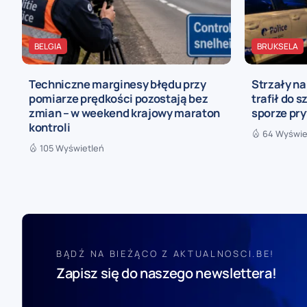
BELGIA
BRUKSELA
Techniczne marginesy błędu przy
Strzały n
pomiarze prędkości pozostają bez
trafił do s
zmian – w weekend krajowy maraton
sporze pr
kontroli
64 Wyświe
105 Wyświetleń
BĄDŹ NA BIEŻĄCO Z AKTUALNOSCI.BE!
Zapisz się do naszego newslettera!