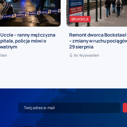
BRUKSELA
a Uccle – ranny mężczyzna
Remont dworca Bockstael
zpitala, policja mówi o
– zmiany w ruchu pociągów
ywatnym
29 sierpnia
tleń
94 Wyświetleń