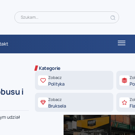
takt
Kategorie
Zobacz
Zo
Polityka
Po
busu i
Zobacz
Zo
Bruksela
Fl
rym udział