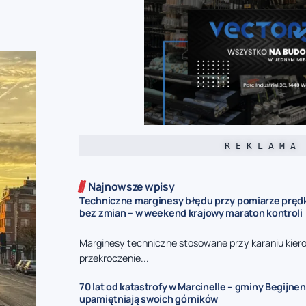
R E K L A M A
Najnowsze wpisy
Techniczne marginesy błędu przy pomiarze prędk
bez zmian – w weekend krajowy maraton kontroli
Marginesy techniczne stosowane przy karaniu kie
przekroczenie...
70 lat od katastrofy w Marcinelle – gminy Begijnen
upamiętniają swoich górników