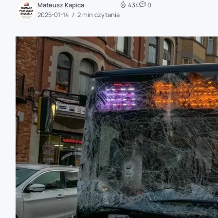
Mateusz Kapica
434
0
zaobserwuj nas
2025-01-14
2 min czytania
zaobserwuj nas
zaobserwuj nas
zaobserwuj nas