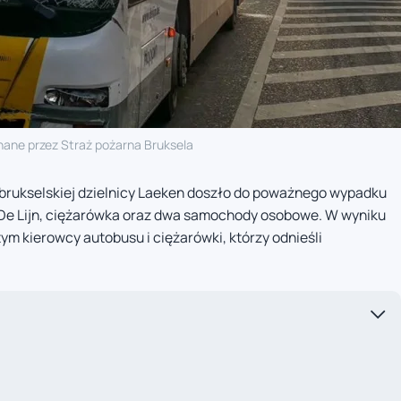
ane przez Straż pożarna Bruksela
 brukselskiej dzielnicy Laeken doszło do poważnego wypadku
 De Lijn, ciężarówka oraz dwa samochody osobowe. W wyniku
ym kierowcy autobusu i ciężarówki, którzy odnieśli