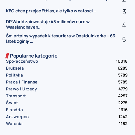
KBC chce przejąć Ethias, ale tylko w całości...
DP World zainwestuje 48 milionów euro w
Waaslandhaven...
Śmiertelny wypadek kitesurfera w Oostduinkerke – 63-
latek zginął...
Popularne kategorie
Społeczeństwo
10018
Bruksela
6285
Polityka
5789
Praca i Finanse
5785
Prawo i Urzędy
4779
Transport
4257
Świat
2275
Flandria
1316
Antwerpen
1242
Walonia
1182