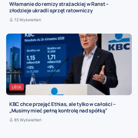
Włamanie do remizy strażackiej w Ranst –
złodzieje ukradli sprzęt ratowniczy
72 Wyświetleń
LIÈGE
KBC chce przejąć Ethias, ale tylko w całości –
„Musimy mieć pełną kontrolę nad spółką”
85 Wyświetleń