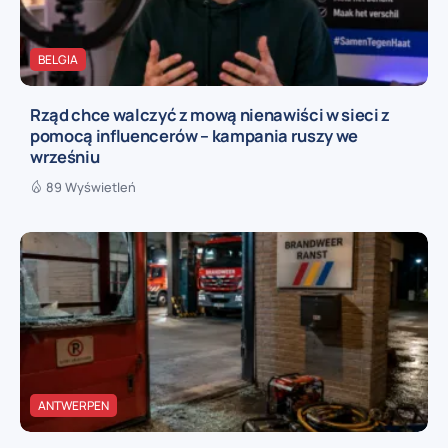
BELGIA
Rząd chce walczyć z mową nienawiści w sieci z
pomocą influencerów – kampania ruszy we
wrześniu
89 Wyświetleń
ANTWERPEN