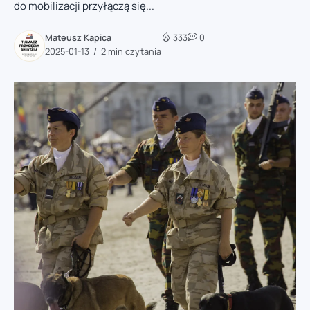
do mobilizacji przyłączą się...
Mateusz Kapica
333
0
2025-01-13
2 min czytania