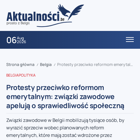
06
Aug
2026
Strona główna
Belgia
Protesty przeciwko reformom emerytalnym: związki zawodowe apelują o sprawiedliwość społeczną
/
/
BELGIA
POLITYKA
Protesty przeciwko reformom
emerytalnym: związki zawodowe
apelują o sprawiedliwość społeczną
Związki zawodowe w Belgii mobilizują tysiące osób, by
wyrazić sprzeciw wobec planowanych reform
emerytalnych, które mają zostać wdrożone przez