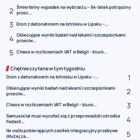
Śmiertelny wypadek na wybrzeżu – 64-latek potrącony
przez...
Dron z detonatorem na lotnisku w Lipsku –...
Obiecujące wyniki badań nad lekami i szczepionkami
przeciw...
Chaos w rozliczeniach VAT w Belgii – biuro...
Chętnie czytane w tym tygodniu
Dron z detonatorem na lotnisku w Lipsku –...
Obiecujące wyniki badań nad lekami i szczepionkami
przeciw...
Chaos w rozliczeniach VAT w Belgii – biuro...
Samusocial musi wycofać się z przeprowadzki ośrodka
Fedasil...
Ile osób pobierających zasiłek integracyjny przebywa
dłużej za...