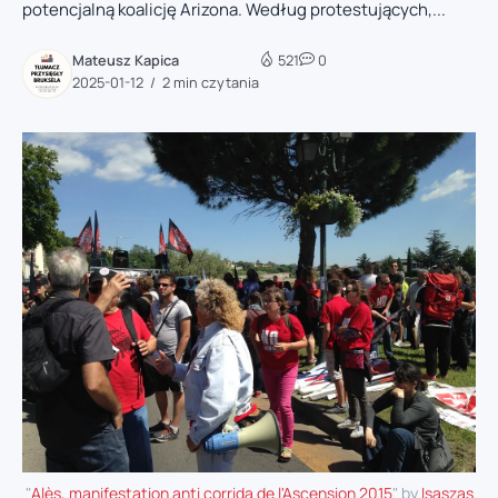
potencjalną koalicję Arizona. Według protestujących,...
Mateusz Kapica
521
0
2025-01-12
2 min czytania
"
Alès, manifestation anti corrida de l'Ascension 2015
" by
Isaszas