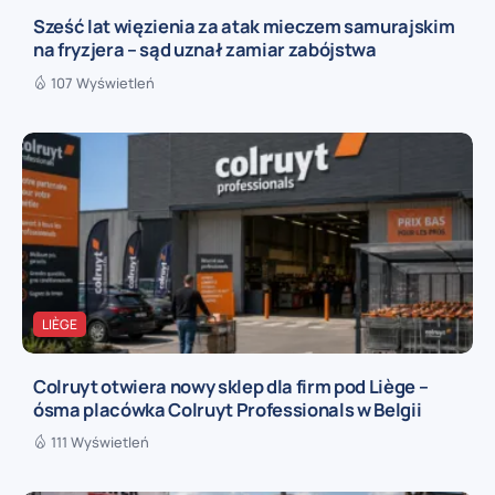
Sześć lat więzienia za atak mieczem samurajskim
na fryzjera – sąd uznał zamiar zabójstwa
107 Wyświetleń
LIÈGE
Colruyt otwiera nowy sklep dla firm pod Liège –
ósma placówka Colruyt Professionals w Belgii
111 Wyświetleń