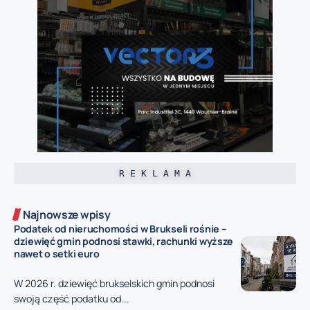
R E K L A M A
Najnowsze wpisy
Podatek od nieruchomości w Brukseli rośnie –
dziewięć gmin podnosi stawki, rachunki wyższe
nawet o setki euro
W 2026 r. dziewięć brukselskich gmin podnosi
swoją część podatku od...