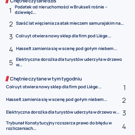
Chętnie czytane dziś
Podatek od nieruchomości w Brukseli rośnie –
dziewięć...
Sześć lat więzienia za atak mieczem samurajskim na...
Colruyt otwiera nowy sklep dla firm pod Liège...
Hasselt zamienia się w scenę pod gołym niebem...
Elektryczna dorożka dla turystów uderzyła w drzewo
w...
Chętnie czytane w tym tygodniu
Colruyt otwiera nowy sklep dla firm pod Liège...
Hasselt zamienia się w scenę pod gołym niebem...
Elektryczna dorożka dla turystów uderzyła w drzewo w...
Trybunał Konstytucyjny rozszerza prawo do błędu w
rozliczeniach...