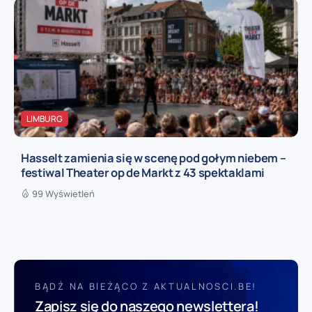
LIMBURG
Hasselt zamienia się w scenę pod gołym niebem –
festiwal Theater op de Markt z 43 spektaklami
99 Wyświetleń
BĄDŹ NA BIEŻĄCO Z AKTUALNOSCI.BE!
Zapisz się do naszego newslettera!