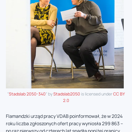
"
Stadslab 2050-340
" by
Stadslab2050
is licensed under
CC BY
2.0
Flamandzki urząd pracy VDAB poinformował, że w 2024
roku liczba zgłoszonych ofert pracy wyniosła 299 863 –
po raz pierwszy od czterech lat spadła poniżej granicy