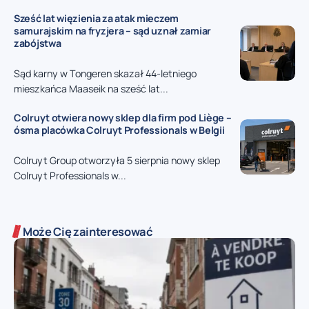
Sześć lat więzienia za atak mieczem
samurajskim na fryzjera – sąd uznał zamiar
zabójstwa
Sąd karny w Tongeren skazał 44-letniego
mieszkańca Maaseik na sześć lat...
Colruyt otwiera nowy sklep dla firm pod Liège –
ósma placówka Colruyt Professionals w Belgii
Colruyt Group otworzyła 5 sierpnia nowy sklep
Colruyt Professionals w...
Może Cię zainteresować