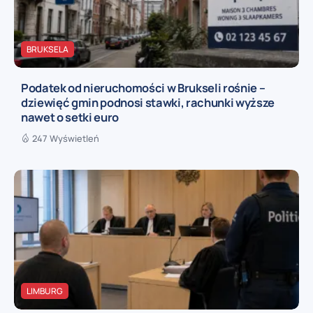
BRUKSELA
Podatek od nieruchomości w Brukseli rośnie –
dziewięć gmin podnosi stawki, rachunki wyższe
nawet o setki euro
247 Wyświetleń
LIMBURG