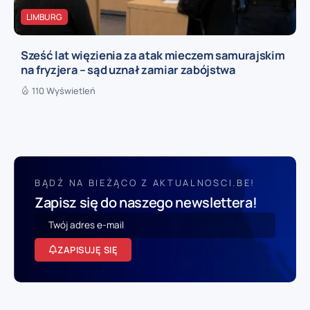
LIMBURG
Sześć lat więzienia za atak mieczem samurajskim
na fryzjera – sąd uznał zamiar zabójstwa
110 Wyświetleń
BĄDŹ NA BIEŻĄCO Z AKTUALNOSCI.BE!
Zapisz się do naszego newslettera!
ZAPISUJĘ SIĘ