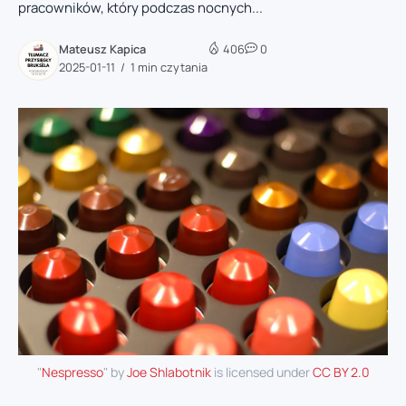
pracowników, który podczas nocnych...
Mateusz Kapica
406
0
2025-01-11
1 min czytania
"
Nespresso
" by
Joe Shlabotnik
is licensed under
CC BY 2.0