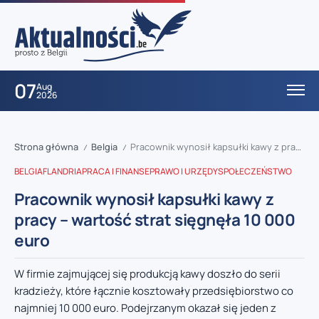
07
Aug
2026
Strona główna
Belgia
Pracownik wynosił kapsułki kawy z pracy – wartość strat sięgnęła 10 000 euro
/
/
BELGIA
FLANDRIA
PRACA I FINANSE
PRAWO I URZĘDY
SPOŁECZEŃSTWO
Pracownik wynosił kapsułki kawy z
pracy – wartość strat sięgnęła 10 000
euro
W firmie zajmującej się produkcją kawy doszło do serii
kradzieży, które łącznie kosztowały przedsiębiorstwo co
najmniej 10 000 euro. Podejrzanym okazał się jeden z