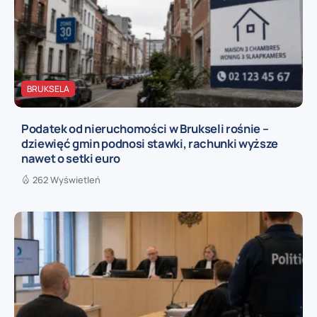
BRUKSELA
Podatek od nieruchomości w Brukseli rośnie –
dziewięć gmin podnosi stawki, rachunki wyższe
nawet o setki euro
262 Wyświetleń