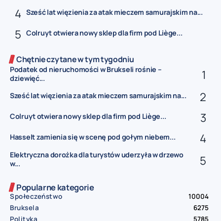
Sześć lat więzienia za atak mieczem samurajskim na...
Colruyt otwiera nowy sklep dla firm pod Liège...
Chętnie czytane w tym tygodniu
Podatek od nieruchomości w Brukseli rośnie –
dziewięć...
Sześć lat więzienia za atak mieczem samurajskim na...
Colruyt otwiera nowy sklep dla firm pod Liège...
Hasselt zamienia się w scenę pod gołym niebem...
Elektryczna dorożka dla turystów uderzyła w drzewo
w...
Popularne kategorie
Społeczeństwo
10004
Bruksela
6275
Polityka
5785