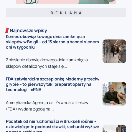
R E K L A M A
Najnowsze wpisy
Koniec obowiązkowego dnia zamknięcia
sklepów w Belgii – od 13 sierpnia handel siedem
dni w tygodniu
Zniesienie obowiązkowego dnia zamknięcia
sklepów detalicznych staje się...
FDA zatwierdziła szczepionkę Moderny przeciw
grypie – to pierwszy taki preparat oparty na
technologii mRNA
Amerykańska Agencja ds. Żywności i Leków
(FDA) wydała zgodę na...
Podatek od nieruchomości w Brukseli rośnie –
dziewięć gmin podnosi stawki, rachunki wyższe
nawet o setki euro