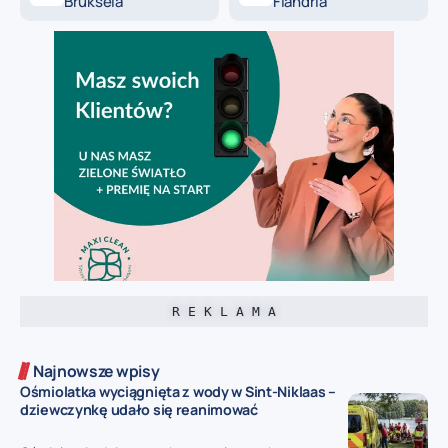
Bruksela
Flandria
R E K L A M A
Najnowsze wpisy
Ośmiolatka wyciągnięta z wody w Sint-Niklaas –
dziewczynkę udało się reanimować