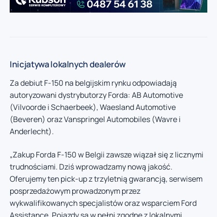
Inicjatywa lokalnych dealerów
Za debiut F-150 na belgijskim rynku odpowiadają
autoryzowani dystrybutorzy Forda: AB Automotive
(Vilvoorde i Schaerbeek), Waesland Automotive
(Beveren) oraz Vanspringel Automobiles (Wavre i
Anderlecht).
„Zakup Forda F-150 w Belgii zawsze wiązał się z licznymi
trudnościami. Dziś wprowadzamy nową jakość.
Oferujemy ten pick-up z trzyletnią gwarancją, serwisem
posprzedażowym prowadzonym przez
wykwalifikowanych specjalistów oraz wsparciem Ford
Assistance. Pojazdy są w pełni zgodne z lokalnymi