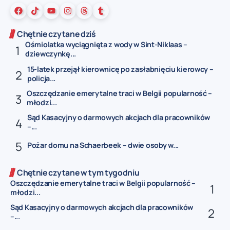
Chętnie czytane dziś
Ośmiolatka wyciągnięta z wody w Sint-Niklaas –
dziewczynkę...
15-latek przejął kierownicę po zasłabnięciu kierowcy –
policja...
Oszczędzanie emerytalne traci w Belgii popularność –
młodzi...
Sąd Kasacyjny o darmowych akcjach dla pracowników
–...
Pożar domu na Schaerbeek – dwie osoby w...
Chętnie czytane w tym tygodniu
Oszczędzanie emerytalne traci w Belgii popularność –
młodzi...
Sąd Kasacyjny o darmowych akcjach dla pracowników
–...