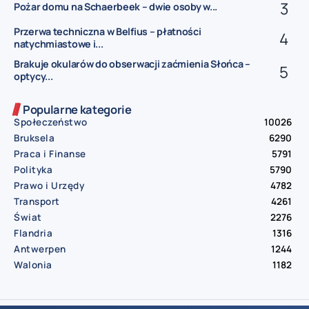
Pożar domu na Schaerbeek – dwie osoby w...
Przerwa techniczna w Belfius – płatności
natychmiastowe i...
Brakuje okularów do obserwacji zaćmienia Słońca –
optycy...
Popularne kategorie
Społeczeństwo
10026
Bruksela
6290
Praca i Finanse
5791
Polityka
5790
Prawo i Urzędy
4782
Transport
4261
Świat
2276
Flandria
1316
Antwerpen
1244
Walonia
1182