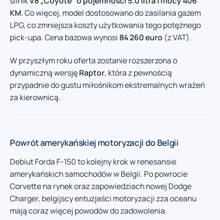
silnik
V8 „Coyote” o pojemności 5.0 litra i mocy 406
KM
. Co więcej, model dostosowano do zasilania gazem
LPG, co zmniejsza koszty użytkowania tego potężnego
pick-upa. Cena bazowa wynosi
84 260 euro
(z VAT).
W przyszłym roku oferta zostanie rozszerzona o
dynamiczną wersję
Raptor
, która z pewnością
przypadnie do gustu miłośnikom ekstremalnych wrażeń
za kierownicą.
Powrót amerykańskiej motoryzacji do Belgii
Debiut Forda F-150 to kolejny krok w renesansie
amerykańskich samochodów w Belgii. Po powrocie
Corvette na rynek oraz zapowiedziach nowej Dodge
Charger, belgijscy entuzjaści motoryzacji zza oceanu
mają coraz więcej powodów do zadowolenia.