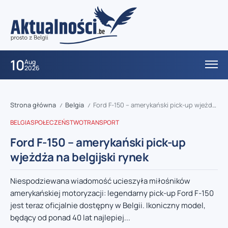
10
Aug
2026
Strona główna
Belgia
Ford F-150 – amerykański pick-up wjeżdża na belgijski rynek
/
/
BELGIA
SPOŁECZEŃSTWO
TRANSPORT
Ford F-150 – amerykański pick-up
wjeżdża na belgijski rynek
Niespodziewana wiadomość ucieszyła miłośników
amerykańskiej motoryzacji: legendarny pick-up Ford F-150
jest teraz oficjalnie dostępny w Belgii. Ikoniczny model,
będący od ponad 40 lat najlepiej...