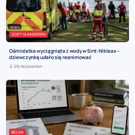
OOST-VLAANDEREN
Ośmiolatka wyciągnięta z wody w Sint-Niklaas –
dziewczynkę udało się reanimować
216 Wyświetleń
BELGIA