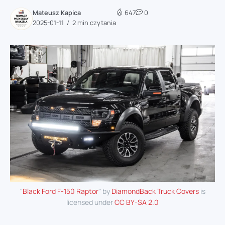
Mateusz Kapica
647
0
2025-01-11
2 min czytania
"
Black Ford F-150 Raptor
" by
DiamondBack Truck Covers
is
licensed under
CC BY-SA 2.0