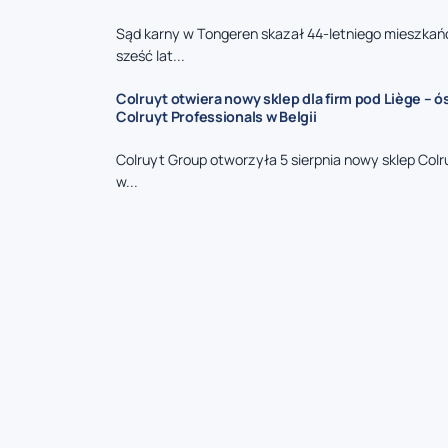
Sąd karny w Tongeren skazał 44-letniego mieszkań
sześć lat...
Colruyt otwiera nowy sklep dla firm pod Liège – 
Colruyt Professionals w Belgii
Colruyt Group otworzyła 5 sierpnia nowy sklep Colr
w...