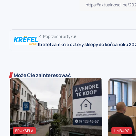
Poprzedni artykuł
Krëfel zamknie cztery sklepy do końca roku 20
Może Cię zainteresować
BRUKSELA
LIMBURG