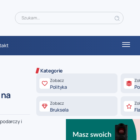
takt
Kategorie
Zobacz
Zo
Polityka
Po
 na
Zobacz
Zo
Bruksela
Fl
spodarczy i