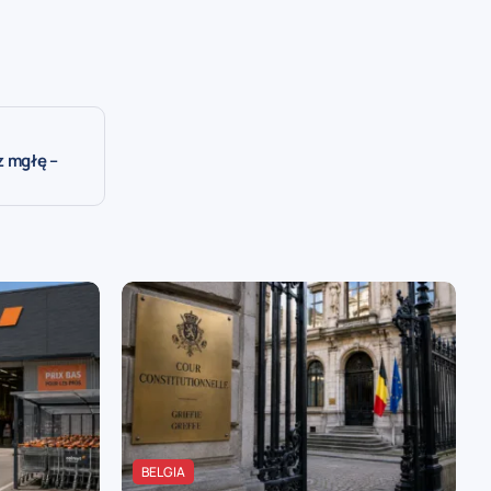
z mgłę –
BELGIA