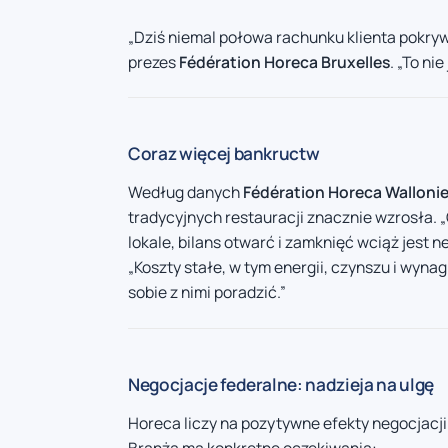
„Dziś niemal połowa rachunku klienta pokr
prezes
Fédération Horeca Bruxelles
. „To ni
Coraz więcej bankructw
Według danych
Fédération Horeca Walloni
tradycyjnych restauracji znacznie wzrosła.
lokale, bilans otwarć i zamknięć wciąż jest 
„Koszty stałe, w tym energii, czynszu i wyna
sobie z nimi poradzić.”
Negocjacje federalne: nadzieja na ulgę
Horeca liczy na pozytywne efekty negocjacji
Branża ma konkretne oczekiwania: