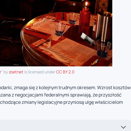
r
" by
zoetnet
is licensed under
CC BY 2.0
podarki, zmaga się z kolejnym trudnym okresem. Wzrost kosztów
zana z negocjacjami federalnymi sprawiają, że przyszłość
dchodzące zmiany legislacyjne przyniosą ulgę właścicielom