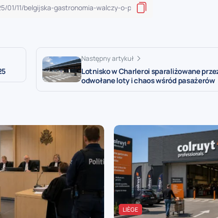
Następny artykuł
25
Lotnisko w Charleroi sparaliżowane prze
odwołane loty i chaos wśród pasażerów
LIÈGE