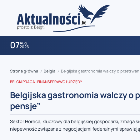
07
Aug
2026
Strona główna
Belgia
Belgijska gastronomia walczy o przetrwan
/
/
BELGIA
PRACA I FINANSE
PRAWO I URZĘDY
Belgijska gastronomia walczy o 
pensje”
zaobserwuj nas
Sektor Horeca, kluczowy dla belgijskiej gospodarki, zmaga 
niepewność związana z negocjacjami federalnymi sprawiają,
zaobserwuj nas