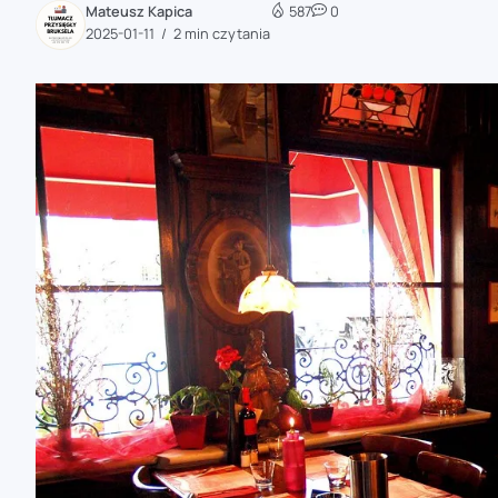
Mateusz Kapica
587
0
zaobserwuj nas
2025-01-11
2 min czytania
zaobserwuj nas
zaobserwuj nas
zaobserwuj nas