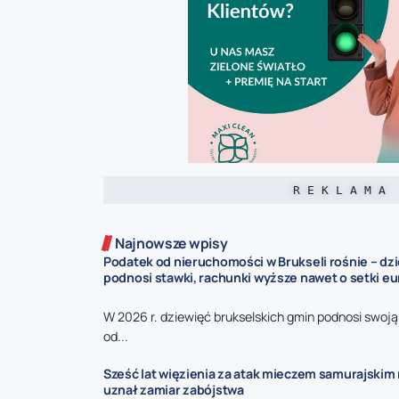
R E K L A M A
Najnowsze wpisy
Podatek od nieruchomości w Brukseli rośnie – dz
podnosi stawki, rachunki wyższe nawet o setki eu
W 2026 r. dziewięć brukselskich gmin podnosi swoj
od...
Sześć lat więzienia za atak mieczem samurajskim n
uznał zamiar zabójstwa