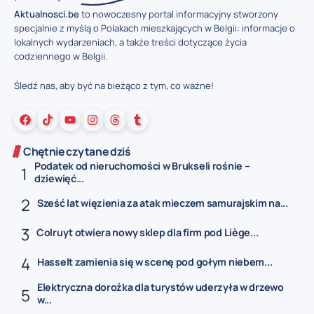
Aktualnosci.be
to nowoczesny portal informacyjny stworzony
specjalnie z myślą o Polakach mieszkających w Belgii: informacje o
lokalnych wydarzeniach, a także treści dotyczące życia
codziennego w Belgii.
Śledź nas, aby być na bieżąco z tym, co ważne!
Chętnie czytane dziś
Podatek od nieruchomości w Brukseli rośnie –
dziewięć...
Sześć lat więzienia za atak mieczem samurajskim na...
Colruyt otwiera nowy sklep dla firm pod Liège...
Hasselt zamienia się w scenę pod gołym niebem...
Elektryczna dorożka dla turystów uderzyła w drzewo
w...