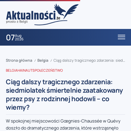
07
Aug
2026
Strona główna
Belgia
Ciąg dalszy tragicznego zdarzenia: siedmiolatek śmiertelnie zaatakowany przez psy z rodzinnej hodowli – co wiemy?
/
/
BELGIA
HAINAUT
SPOŁECZEŃSTWO
Ciąg dalszy tragicznego zdarzenia:
siedmiolatek śmiertelnie zaatakowany
przez psy z rodzinnej hodowli – co
wiemy?
W spokojnej miejscowości Gœgnies-Chaussée w Quévy
doszło do dramatycznego zdarzenia, które wstrząsnęło