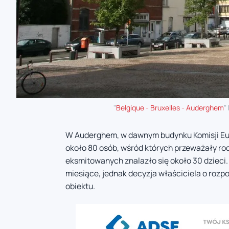
"
Belgique - Bruxelles - Auderghem
"
W Auderghem, w dawnym budynku Komisji Euro
około 80 osób, wśród których przeważały rodz
eksmitowanych znalazło się około 30 dzieci.
miesiące, jednak decyzja właściciela o roz
obiektu.