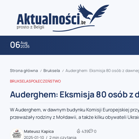
06
Aug
2026
Strona główna
Bruksela
Auderghem: Eksmisja 80 osób z dawneg
/
/
BRUKSELA
SPOŁECZEŃSTWO
Auderghem: Eksmisja 80 osób z 
W Auderghem, w dawnym budynku Komisji Europejskiej przy 
zaobserwuj nas
przeważały rodziny z Mołdawii, a także kilku obywateli Ukrai
zaobserwuj nas
Mateusz Kapica
439
0
2025-01-10
2 min czytania