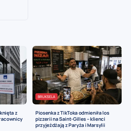
,
BRUKSELA
knięta z
Piosenka z TikToka odmieniła los
pracownicy
pizzerii na Saint-Gilles – klienci
przyjeżdżają z Paryża i Marsylii