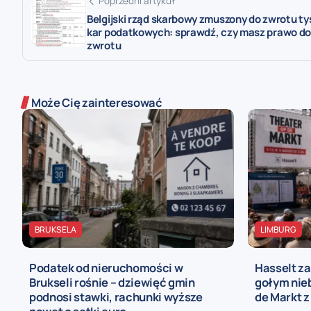
Poprzedni artykuł
Belgijski rząd skarbowy zmuszony do zwrotu ty
kar podatkowych: sprawdź, czy masz prawo d
zwrotu
Może Cię zainteresować
BRUKSELA
LIMBURG
Podatek od nieruchomości w
Hasselt za
Brukseli rośnie – dziewięć gmin
gołym nieb
podnosi stawki, rachunki wyższe
de Markt z