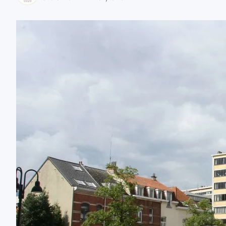
zaobserwuj nas
zaobserwuj nas
zaobserwuj nas
zaobserwuj nas