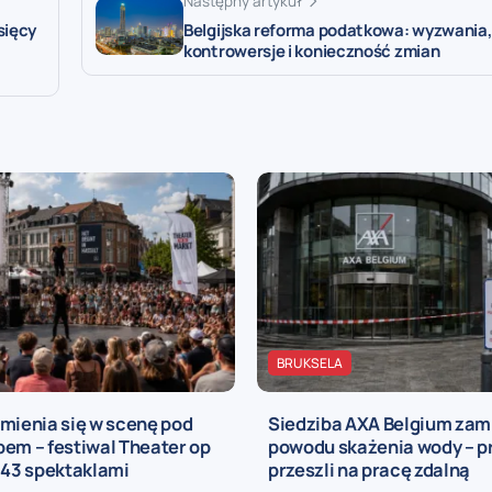
Następny artykuł
sięcy
Belgijska reforma podatkowa: wyzwania
o
kontrowersje i konieczność zmian
BRUKSELA
mienia się w scenę pod
Siedziba AXA Belgium zam
em – festiwal Theater op
powodu skażenia wody – 
 43 spektaklami
przeszli na pracę zdalną