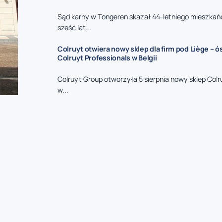
Sąd karny w Tongeren skazał 44-letniego mieszkań
sześć lat...
Colruyt otwiera nowy sklep dla firm pod Liège – 
Colruyt Professionals w Belgii
Colruyt Group otworzyła 5 sierpnia nowy sklep Colr
w...