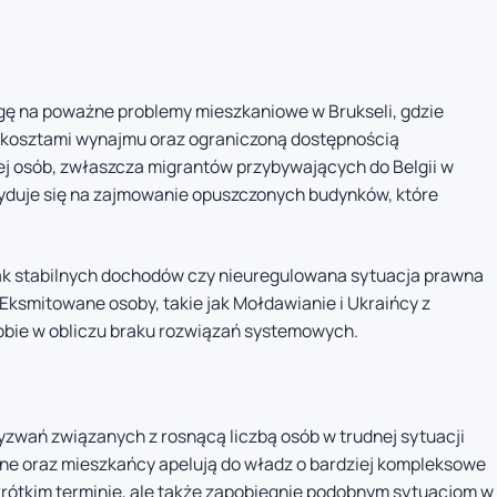
ę na poważne problemy mieszkaniowe w Brukseli, gdzie
mi kosztami wynajmu oraz ograniczoną dostępnością
j osób, zwłaszcza migrantów przybywających do Belgii w
yduje się na zajmowanie opuszczonych budynków, które
rak stabilnych dochodów czy nieuregulowana sytuacja prawna
 Eksmitowane osoby, takie jak Mołdawianie i Ukraińcy z
bie w obliczu braku rozwiązań systemowych.
yzwań związanych z rosnącą liczbą osób w trudnej sytuacji
zne oraz mieszkańcy apelują do władz o bardziej kompleksowe
w krótkim terminie, ale także zapobiegnie podobnym sytuacjom w