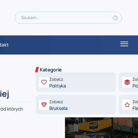
takt
Kategorie
Zobacz
Zo
Polityka
Po
iej
Zobacz
Zo
Bruksela
Fl
ród których