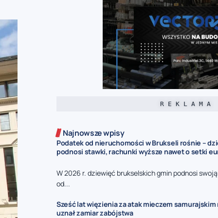
R E K L A M A
Najnowsze wpisy
Podatek od nieruchomości w Brukseli rośnie – dz
podnosi stawki, rachunki wyższe nawet o setki eu
W 2026 r. dziewięć brukselskich gmin podnosi swoj
od...
Sześć lat więzienia za atak mieczem samurajskim n
uznał zamiar zabójstwa