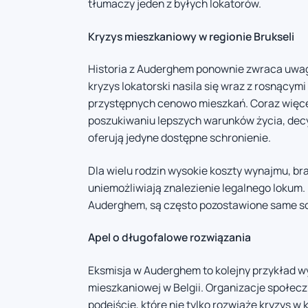
tłumaczy jeden z byłych lokatorów.
Kryzys mieszkaniowy w regionie Brukseli
Historia z Auderghem ponownie zwraca uwag
kryzys lokatorski nasila się wraz z rosnący
przystępnych cenowo mieszkań. Coraz więce
poszukiwaniu lepszych warunków życia, dec
oferują jedyne dostępne schronienie.
Dla wielu rodzin wysokie koszty wynajmu, b
uniemożliwiają znalezienie legalnego lokum.
Auderghem, są często pozostawione same so
Apel o długofalowe rozwiązania
Eksmisja w Auderghem to kolejny przykład w
mieszkaniowej w Belgii. Organizacje społec
podejście, które nie tylko rozwiąże kryzys 