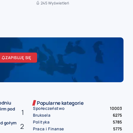
245 Wyświetleń
ZAPISUJĘ SIĘ
odniu
Popularne kategorie
Społeczeństwo
10003
firm pod
Bruksela
6275
Polityka
5785
od gołym
Praca i Finanse
5775