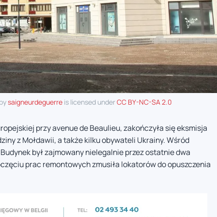
 by
saigneurdeguerre
is licensed under
CC BY-NC-SA 2.0
pejskiej przy avenue de Beaulieu, zakończyła się eksmisja
iny z Mołdawii, a także kilku obywateli Ukrainy. Wśród
 Budynek był zajmowany nielegalnie przez ostatnie dwa
poczęciu prac remontowych zmusiła lokatorów do opuszczenia