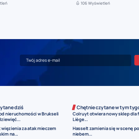
tleń
106 Wyświetleń
ytane dziś
Chętnie czytane w tym tyg
od nieruchomości w Brukseli
Colruyt otwiera nowy sklep dla 
dziewięć...
Liège...
t więzienia za atak mieczem
Hasselt zamienia się w scenę p
kim na...
niebem...