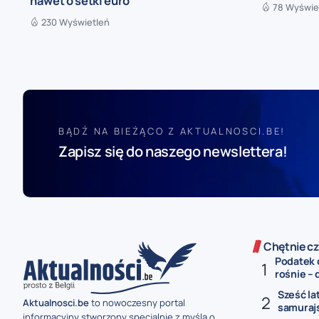
nawet o setki euro
78 Wyświe
230 Wyświetleń
BĄDŹ NA BIEŻĄCO Z AKTUALNOSCI.BE!
Zapisz się do naszego newslettera!
Chętnie cz
Podatek 
rośnie – 
Sześć la
Aktualnosci.be
to nowoczesny portal
samurajs
informacyjny stworzony specjalnie z myślą o