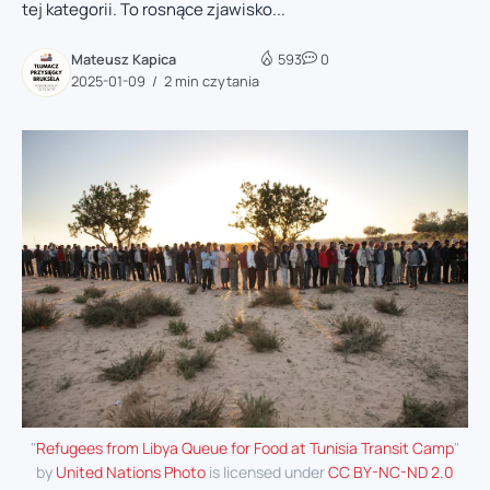
tej kategorii. To rosnące zjawisko...
Mateusz Kapica
593
0
2025-01-09
2 min czytania
"
Refugees from Libya Queue for Food at Tunisia Transit Camp
"
by
United Nations Photo
is licensed under
CC BY-NC-ND 2.0