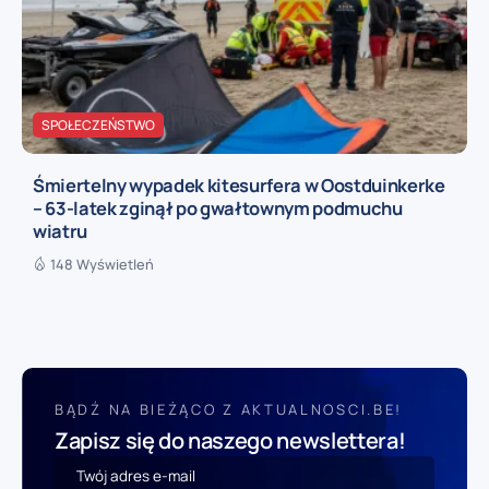
SPOŁECZEŃSTWO
Śmiertelny wypadek kitesurfera w Oostduinkerke
– 63-latek zginął po gwałtownym podmuchu
wiatru
148 Wyświetleń
BĄDŹ NA BIEŻĄCO Z AKTUALNOSCI.BE!
Zapisz się do naszego newslettera!