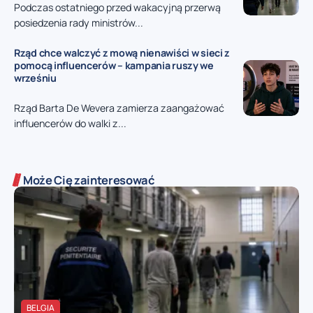
Podczas ostatniego przed wakacyjną przerwą
posiedzenia rady ministrów...
Rząd chce walczyć z mową nienawiści w sieci z
pomocą influencerów – kampania ruszy we
wrześniu
Rząd Barta De Wevera zamierza zaangażować
influencerów do walki z...
Może Cię zainteresować
BELGIA