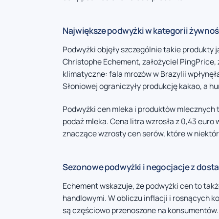
Największe podwyżki w kategorii żywnoś
Podwyżki objęły szczególnie takie produkty 
Christophe Echement, założyciel PingPrice, 
klimatyczne: fala mrozów w Brazylii wpłynęł
Słoniowej ograniczyły produkcję kakao, a h
Podwyżki cen mleka i produktów mlecznych to
podaż mleka. Cena litra wzrosła z 0,43 euro w
znaczące wzrosty cen serów, które w niekt
Sezonowe podwyżki i negocjacje z dos
Echement wskazuje, że podwyżki cen to tak
handlowymi. W obliczu inflacji i rosnących 
są częściowo przenoszone na konsumentów. 