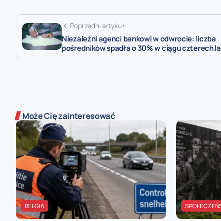
Poprzedni artykuł
Niezależni agenci bankowi w odwrocie: liczba
pośredników spadła o 30% w ciągu czterech la
Może Cię zainteresować
BELGIA
SPOŁECZEŃ