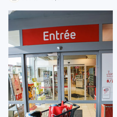
zaobserwuj nas
zaobserwuj nas
zaobserwuj nas
zaobserwuj nas