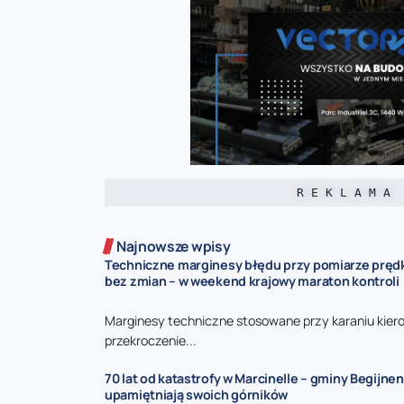
R E K L A M A
Najnowsze wpisy
Techniczne marginesy błędu przy pomiarze prędk
bez zmian – w weekend krajowy maraton kontroli
Marginesy techniczne stosowane przy karaniu kie
przekroczenie...
70 lat od katastrofy w Marcinelle – gminy Begijnen
upamiętniają swoich górników