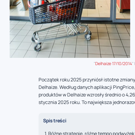
"
Delhaize 17/10/2014
"
Początek roku 2025 przyniósł istotne zmiany
Delhaize. Według danych aplikacji PingPric
produktów w Delhaize wzrosły średnio o 4,26
stycznia 2025 roku. To największa jednorazow
Spis treści
Różne strategie, różne tempo podwyżek