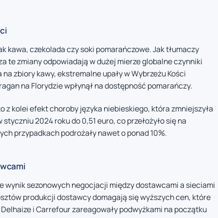
ci
jak kawa, czekolada czy soki pomarańczowe. Jak tłumaczy
za te zmiany odpowiadają w dużej mierze globalne czynniki
a na zbiory kawy, ekstremalne upały w Wybrzeżu Kości
uragan na Florydzie wpłynął na dostępność pomarańczy.
 z kolei efekt choroby języka niebieskiego, która zmniejszyła
 styczniu 2024 roku do 0,51 euro, co przełożyło się na
órych przypadkach podrożały nawet o ponad 10%.
tawcami
że wynik sezonowych negocjacji między dostawcami a sieciami
kosztów produkcji dostawcy domagają się wyższych cen, które
Delhaize i Carrefour zareagowały podwyżkami na początku