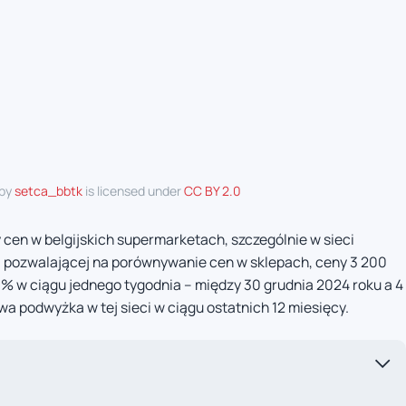
 by
setca_bbtk
is licensed under
CC BY 2.0
 cen w belgijskich supermarketach, szczególnie w sieci
e, pozwalającej na porównywanie cen w sklepach, ceny 3 200
% w ciągu jednego tygodnia – między 30 grudnia 2024 roku a 4
a podwyżka w tej sieci w ciągu ostatnich 12 miesięcy.