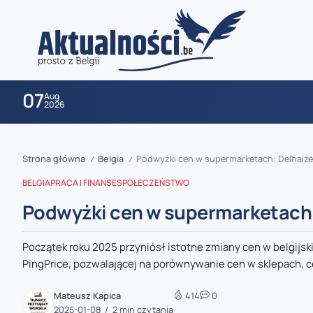
07
Aug
2026
Strona główna
Belgia
Podwyżki cen w supermarketach: Delhaize
/
/
BELGIA
PRACA I FINANSE
SPOŁECZEŃSTWO
Podwyżki cen w supermarketach:
Początek roku 2025 przyniósł istotne zmiany cen w belgijsk
zaobserwuj nas
PingPrice, pozwalającej na porównywanie cen w sklepach, ce
zaobserwuj nas
Mateusz Kapica
414
0
2025-01-08
2 min czytania