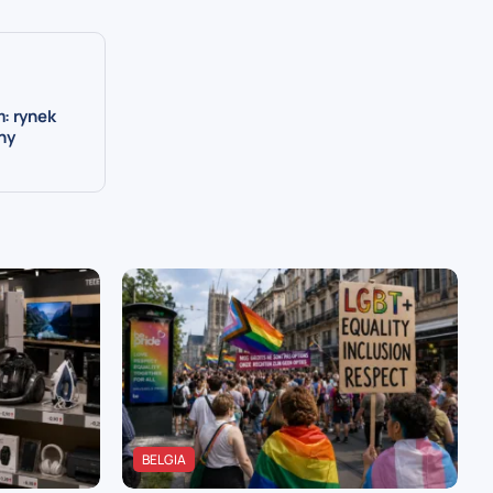
: rynek
nny
BELGIA