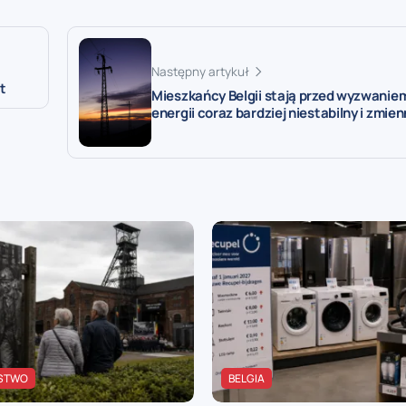
Następny artykuł
t
Mieszkańcy Belgii stają przed wyzwaniem
energii coraz bardziej niestabilny i zmie
STWO
BELGIA