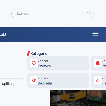
takt
Kategorie
Zobacz
Zo
Polityka
Po
Zobacz
Zo
Bruksela
Fl
 aplikacji