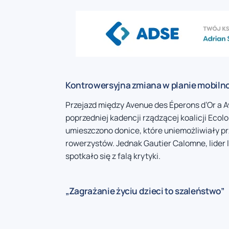
Kontrowersyjna zmiana w planie mobiln
Przejazd między Avenue des Éperons d’Or a 
poprzedniej kadencji rządzącej koalicji Eco
umieszczono donice, które uniemożliwiały p
rowerzystów. Jednak Gautier Calomne, lider 
spotkało się z falą krytyki.
„Zagrażanie życiu dzieci to szaleństwo”