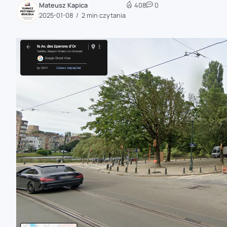
Mateusz Kapica
408
0
zaobserwuj nas
2025-01-08
2 min czytania
zaobserwuj nas
zaobserwuj nas
zaobserwuj nas