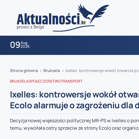
09
Aug
2026
Strona główna
Bruksela
Ixelles: kontrowersje wokół otwarcia pr
/
/
BRUKSELA
SPOŁECZEŃSTWO
TRANSPORT
Ixelles: kontrowersje wokół otwa
Ecolo alarmuje o zagrożeniu dla d
zaobserwuj nas
Decyzja nowej większości politycznej MR-PS w Ixelles o pon
temu, wywołała ostry sprzeciw ze strony Ecolo oraz organizac
zaobserwuj nas