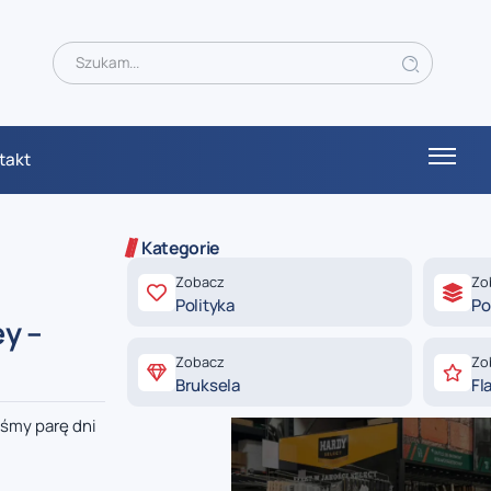
takt
Kategorie
Zobacz
Zo
Polityka
Po
y –
Zobacz
Zo
Bruksela
Fl
iśmy parę dni