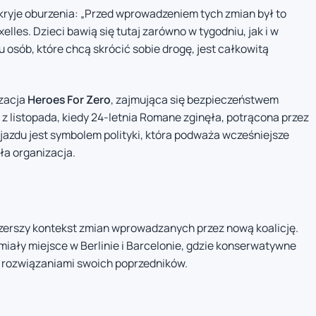
 kryje oburzenia: „Przed wprowadzeniem tych zmian był to
lles. Dzieci bawią się tutaj zarówno w tygodniu, jak i w
u osób, które chcą skrócić sobie drogę, jest całkowitą
zacja
Heroes For Zero
, zajmująca się bezpieczeństwem
 listopada, kiedy 24-letnia Romane zginęła, potrącona przez
jazdu jest symbolem polityki, która podważa wcześniejsze
ła organizacja.
szerszy kontekst zmian wprowadzanych przez nową koalicję.
iały miejsce w Berlinie i Barcelonie, gdzie konserwatywne
 rozwiązaniami swoich poprzedników.