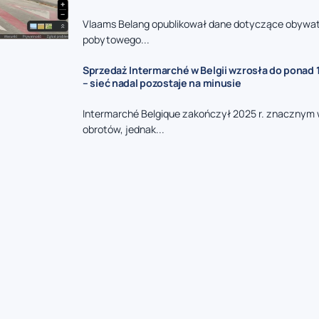
Vlaams Belang opublikował dane dotyczące obywat
pobytowego...
Sprzedaż Intermarché w Belgii wzrosła do ponad 1
– sieć nadal pozostaje na minusie
Intermarché Belgique zakończył 2025 r. znacznym
obrotów, jednak...