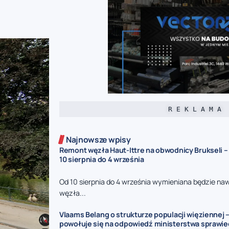
R E K L A M A
Najnowsze wpisy
Remont węzła Haut-Ittre na obwodnicy Brukseli –
10 sierpnia do 4 września
Od 10 sierpnia do 4 września wymieniana będzie na
węzła...
Vlaams Belang o strukturze populacji więziennej –
powołuje się na odpowiedź ministerstwa sprawie