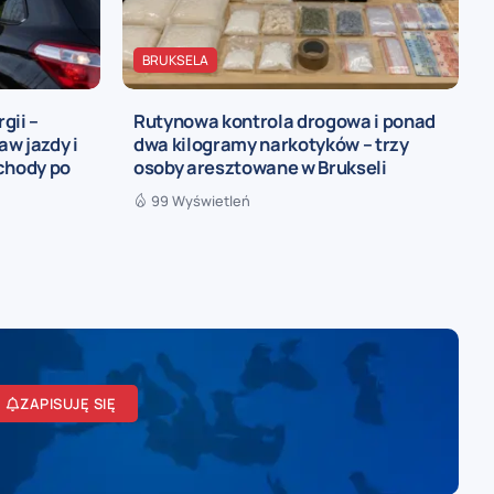
BRUKSELA
gii –
Rutynowa kontrola drogowa i ponad
w jazdy i
dwa kilogramy narkotyków – trzy
chody po
osoby aresztowane w Brukseli
99 Wyświetleń
ZAPISUJĘ SIĘ