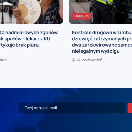
LIMBURG
00 nadmiarowych zgonów
Kontrole drogowe w Limbur
li upałów – lekarz z KU
dziewięć zatrzymanych pra
tykuje brak planu
dwa zarekwirowane samo
nielegalnym wyścigu
tleń
74 Wyświetleń