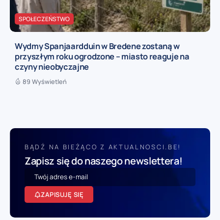
SPOŁECZEŃSTWO
Wydmy Spanjaardduin w Bredene zostaną w
przyszłym roku ogrodzone – miasto reaguje na
czyny nieobyczajne
89 Wyświetleń
BĄDŹ NA BIEŻĄCO Z AKTUALNOSCI.BE!
Zapisz się do naszego newslettera!
ZAPISUJĘ SIĘ