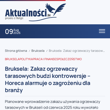
09
Aug
2026
Strona główna
Bruksela
Bruksela: Zakaz ogrzewaczy tarasowych budzi kontrowersje – Horeca alarmuje o zagrożeniu dla branży
/
/
BRUKSELA
POLITYKA
PRACA I FINANSE
SPOŁECZEŃSTWO
Bruksela: Zakaz ogrzewaczy
tarasowych budzi kontrowersje –
Horeca alarmuje o zagrożeniu dla
branży
Planowane wprowadzenie zakazu używania ogrzewaczy
tarasowych w Brukseli od czerwca 2025 roku wywołało