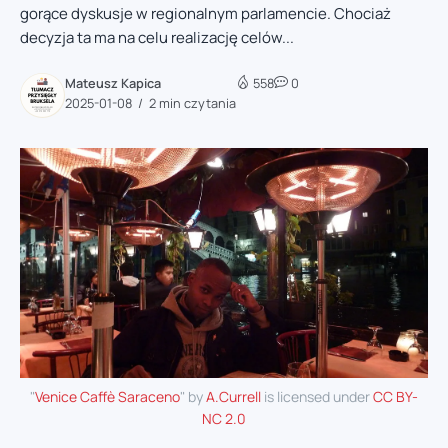
gorące dyskusje w regionalnym parlamencie. Chociaż
decyzja ta ma na celu realizację celów...
Mateusz Kapica
558
0
2025-01-08
2 min czytania
"
Venice Caffè Saraceno
" by
A.Currell
is licensed under
CC BY-
NC 2.0