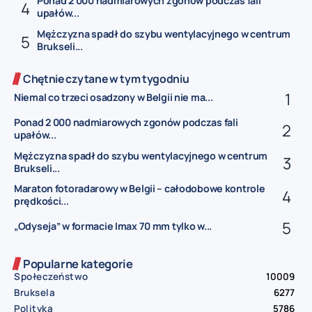
Ponad 2 000 nadmiarowych zgonów podczas fali
upałów...
Mężczyzna spadł do szybu wentylacyjnego w centrum
Brukseli...
Chętnie czytane w tym tygodniu
Niemal co trzeci osadzony w Belgii nie ma...
Ponad 2 000 nadmiarowych zgonów podczas fali
upałów...
Mężczyzna spadł do szybu wentylacyjnego w centrum
Brukseli...
Maraton fotoradarowy w Belgii – całodobowe kontrole
prędkości...
„Odyseja” w formacie Imax 70 mm tylko w...
Popularne kategorie
Społeczeństwo
10009
Bruksela
6277
Polityka
5786