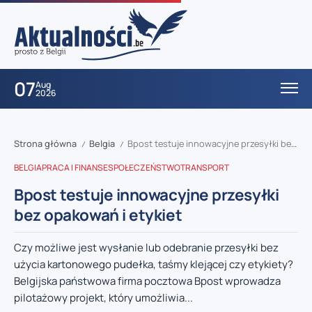
07
Aug
2026
Strona główna
Belgia
Bpost testuje innowacyjne przesyłki bez opakowań i etykiet
/
/
BELGIA
PRACA I FINANSE
SPOŁECZEŃSTWO
TRANSPORT
Bpost testuje innowacyjne przesyłki
bez opakowań i etykiet
Czy możliwe jest wysłanie lub odebranie przesyłki bez
użycia kartonowego pudełka, taśmy klejącej czy etykiety?
Belgijska państwowa firma pocztowa Bpost wprowadza
pilotażowy projekt, który umożliwia...