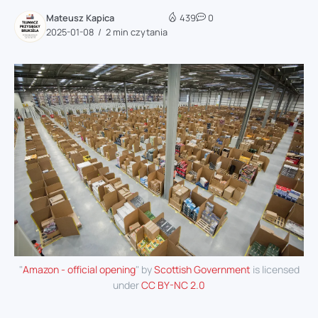
Mateusz Kapica
439
0
2025-01-08
2 min czytania
"
Amazon - official opening
" by
Scottish Government
is licensed
under
CC BY-NC 2.0