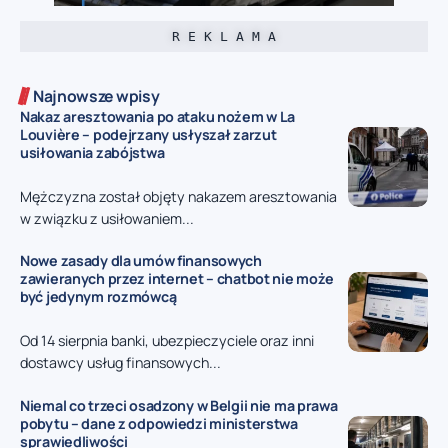
R E K L A M A
Najnowsze wpisy
Nakaz aresztowania po ataku nożem w La
Louvière – podejrzany usłyszał zarzut
usiłowania zabójstwa
Mężczyzna został objęty nakazem aresztowania
w związku z usiłowaniem...
Nowe zasady dla umów finansowych
zawieranych przez internet – chatbot nie może
być jedynym rozmówcą
Od 14 sierpnia banki, ubezpieczyciele oraz inni
dostawcy usług finansowych...
Niemal co trzeci osadzony w Belgii nie ma prawa
pobytu – dane z odpowiedzi ministerstwa
sprawiedliwości