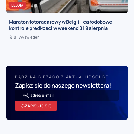
BELGIA
Maraton fotoradarowy w Belgii – całodobowe
kontrole prędkości w weekend 8 i 9 sierpnia
81 Wyświetleń
BĄDŹ NA BIEŻĄCO Z AKTUALNOSCI.BE!
Zapisz się do naszego newslettera!
ZAPISUJĘ SIĘ