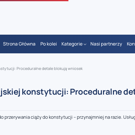
Strona Główna
Po kolei
Kategorie
Nasi partnerzy
Kon
onstytucji: Proceduralne detale blokują wniosek
gijskiej konstytucji: Proceduralne de
do przerywania ciąży do konstytucji – przynajmniej na razie. Usłu