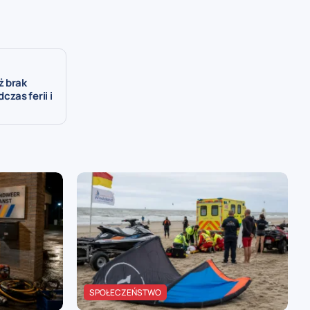
ż brak
zas ferii i
SPOŁECZEŃSTWO