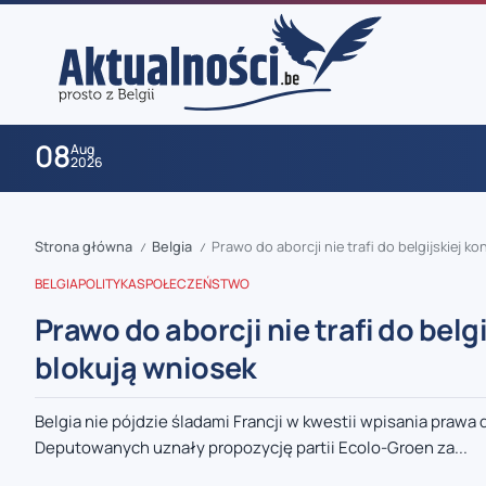
08
Aug
2026
Strona główna
Belgia
Prawo do aborcji nie trafi do belgijskiej k
/
/
BELGIA
POLITYKA
SPOŁECZEŃSTWO
Prawo do aborcji nie trafi do bel
blokują wniosek
zaobserwuj nas
Belgia nie pójdzie śladami Francji w kwestii wpisania prawa 
Deputowanych uznały propozycję partii Ecolo-Groen za...
zaobserwuj nas