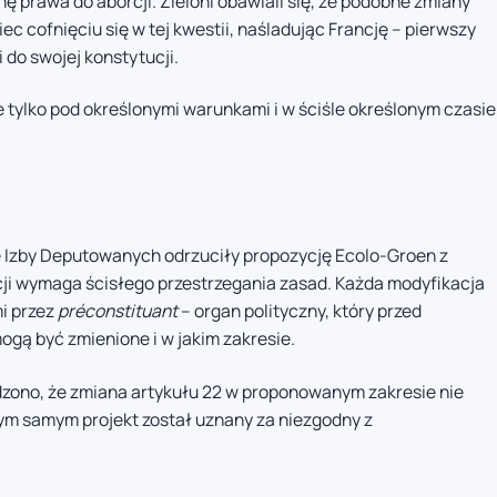
nę prawa do aborcji. Zieloni obawiali się, że podobne zmiany
iec cofnięciu się w tej kwestii, naśladując Francję – pierwszy
i do swojej konstytucji.
le tylko pod określonymi warunkami i w ściśle określonym czasie
e Izby Deputowanych odrzuciły propozycję Ecolo-Groen z
i wymaga ścisłego przestrzegania zasad. Każda modyfikacja
i przez
préconstituant
– organ polityczny, który przed
mogą być zmienione i w jakim zakresie.
zono, że zmiana artykułu 22 w proponowanym zakresie nie
Tym samym projekt został uznany za niezgodny z