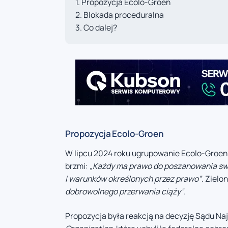
Propozycja Ecolo-Groen
Blokada proceduralna
Co dalej?
Propozycja Ecolo-Groen
W lipcu 2024 roku ugrupowanie Ecolo-Groen 
brzmi:
„Każdy ma prawo do poszanowania swo
i warunków określonych przez prawo”
. Zielo
dobrowolnego przerwania ciąży”
.
Propozycja była reakcją na decyzję Sądu N