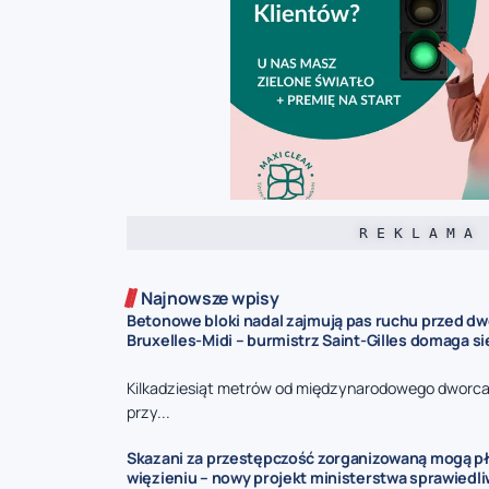
R E K L A M A
Najnowsze wpisy
Betonowe bloki nadal zajmują pas ruchu przed d
Bruxelles-Midi – burmistrz Saint-Gilles domaga s
Kilkadziesiąt metrów od międzynarodowego dworca 
przy...
Skazani za przestępczość zorganizowaną mogą pł
więzieniu – nowy projekt ministerstwa sprawiedl