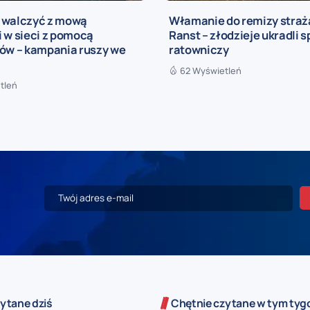
 walczyć z mową
Włamanie do remizy straż
 w sieci z pomocą
Ranst – złodzieje ukradli s
rów – kampania ruszy we
ratowniczy
62 Wyświetleń
tleń
ytane dziś
Chętnie czytane w tym tyg