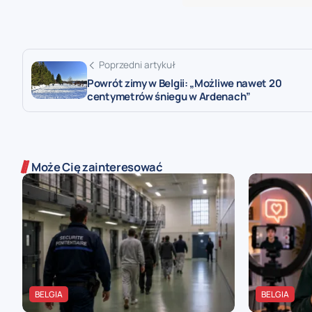
Poprzedni artykuł
Powrót zimy w Belgii: „Możliwe nawet 20
centymetrów śniegu w Ardenach”
Może Cię zainteresować
BELGIA
BELGIA