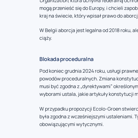
Organization
, która uchyliła federalną ochro
mogą przenieść się do Europy, i chcieli zapob
kraj na świecie, który wpisał prawo do aborcj
W Belgii aborcja jest legalna od 2018 roku, a
ciąży.
Blokada proceduralna
Pod koniec grudnia 2024 roku, usługi prawn
powodów proceduralnych. Zmiana konstytucj
musi być zgodna z „dyrektywami” określonym
wyborami ustala, jakie artykuły konstytucji 
W przypadku propozycji Ecolo-Groen stwierd
była zgodna z wcześniejszymi ustaleniami. 
obowiązującymi wytycznymi.