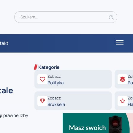
takt
Kategorie
Zobacz
Zo
Polityka
Po
tale
Zobacz
Zo
Bruksela
Fl
gi prawne Izby