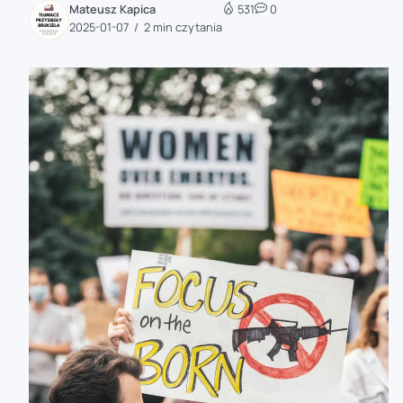
Mateusz Kapica
531
0
zaobserwuj nas
2025-01-07
2 min czytania
zaobserwuj nas
zaobserwuj nas
zaobserwuj nas