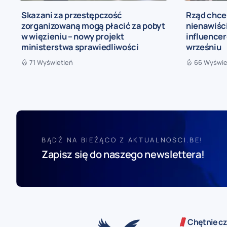
Skazani za przestępczość
Rząd chce
zorganizowaną mogą płacić za pobyt
nienawiści
w więzieniu – nowy projekt
influence
ministerstwa sprawiedliwości
wrześniu
71 Wyświetleń
66 Wyświe
BĄDŹ NA BIEŻĄCO Z AKTUALNOSCI.BE!
Zapisz się do naszego newslettera!
Chętnie cz