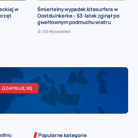
ackiej w
Śmiertelny wypadek kitesurfera w
przęt
Oostduinkerke – 63-latek zginął po
gwałtownym podmuchu wiatru
133 Wyświetleń
ZAPISUJĘ SIĘ
odniu
Popularne kategorie