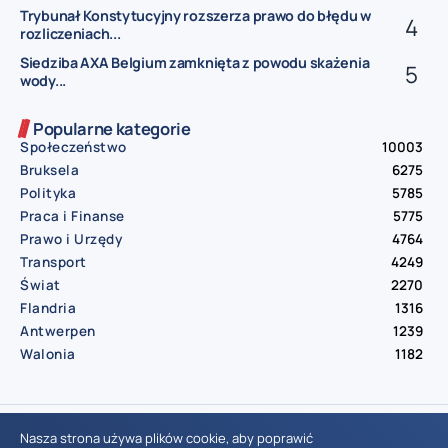
Trybunał Konstytucyjny rozszerza prawo do błędu w
rozliczeniach...
Siedziba AXA Belgium zamknięta z powodu skażenia
wody...
Popularne kategorie
Społeczeństwo
10003
Bruksela
6275
Polityka
5785
Praca i Finanse
5775
Prawo i Urzędy
4764
Transport
4249
Świat
2270
Flandria
1316
Antwerpen
1239
Walonia
1182
© Aktualnosci.be – All Right Reserved 2016-2026
Nasza strona używa plików cookie, aby poprawić