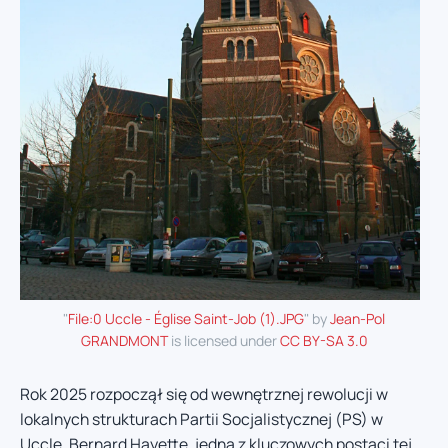
"
File:0 Uccle - Église Saint-Job (1).JPG
" by
Jean-Pol
GRANDMONT
is licensed under
CC BY-SA 3.0
Rok 2025 rozpoczął się od wewnętrznej rewolucji w
lokalnych strukturach Partii Socjalistycznej (PS) w
Uccle. Bernard Hayette, jedna z kluczowych postaci tej