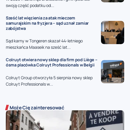
swoją część podatku od...
Sześć lat więzienia za atak mieczem
samurajskim na fryzjera – sąd uznał zamiar
zabójstwa
Sąd karny w Tongeren skazał 44-letniego
mieszkańca Maaseik na sześć lat...
Colruyt otwiera nowy sklep dla firm pod Liège –
ósma placówka Colruyt Professionals w Belgii
Colruyt Group otworzyła 5 sierpnia nowy sklep
Colruyt Professionals w...
Może Cię zainteresować