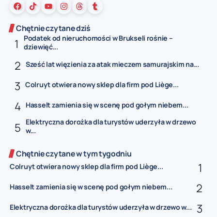
Chętnie czytane dziś
Podatek od nieruchomości w Brukseli rośnie –
dziewięć...
Sześć lat więzienia za atak mieczem samurajskim na...
Colruyt otwiera nowy sklep dla firm pod Liège...
Hasselt zamienia się w scenę pod gołym niebem...
Elektryczna dorożka dla turystów uderzyła w drzewo
w...
Chętnie czytane w tym tygodniu
Colruyt otwiera nowy sklep dla firm pod Liège...
Hasselt zamienia się w scenę pod gołym niebem...
Elektryczna dorożka dla turystów uderzyła w drzewo w...