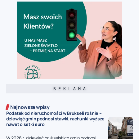
R E K L A M A
Najnowsze wpisy
Podatek od nieruchomości w Brukseli rośnie –
dziewięć gmin podnosi stawki, rachunki wyższe
nawet o setki euro
W 2026 r. dziewięć brukselskich gmin podnosi