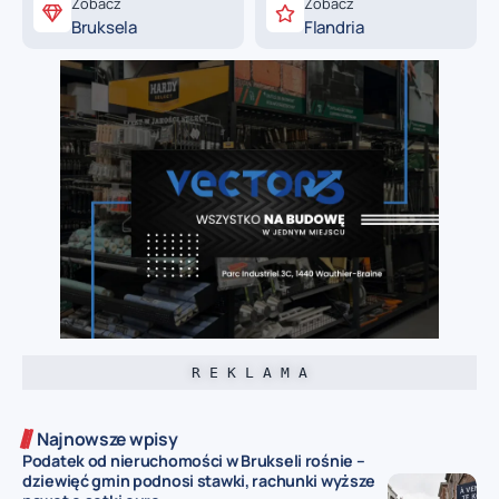
Zobacz
Zobacz
Bruksela
Flandria
R E K L A M A
Najnowsze wpisy
Podatek od nieruchomości w Brukseli rośnie –
dziewięć gmin podnosi stawki, rachunki wyższe