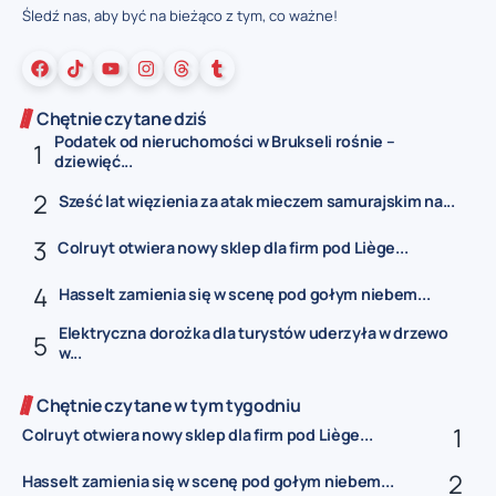
Śledź nas, aby być na bieżąco z tym, co ważne!
Chętnie czytane dziś
Podatek od nieruchomości w Brukseli rośnie –
dziewięć...
Sześć lat więzienia za atak mieczem samurajskim na...
Colruyt otwiera nowy sklep dla firm pod Liège...
Hasselt zamienia się w scenę pod gołym niebem...
Elektryczna dorożka dla turystów uderzyła w drzewo
w...
Chętnie czytane w tym tygodniu
Colruyt otwiera nowy sklep dla firm pod Liège...
Hasselt zamienia się w scenę pod gołym niebem...