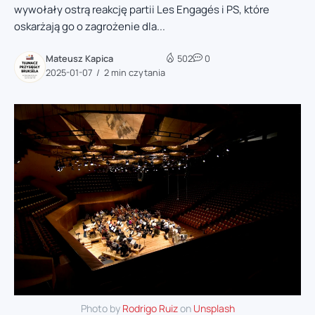
wywołały ostrą reakcję partii Les Engagés i PS, które
oskarżają go o zagrożenie dla...
Mateusz Kapica
502
0
2025-01-07
2 min czytania
Photo by
Rodrigo Ruiz
on
Unsplash