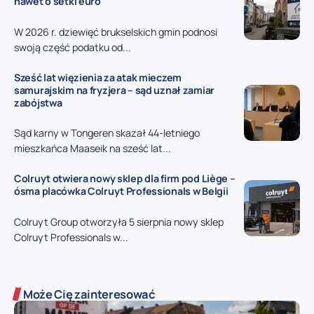
nawet o setki euro
W 2026 r. dziewięć brukselskich gmin podnosi
swoją część podatku od...
Sześć lat więzienia za atak mieczem
samurajskim na fryzjera – sąd uznał zamiar
zabójstwa
Sąd karny w Tongeren skazał 44-letniego
mieszkańca Maaseik na sześć lat...
Colruyt otwiera nowy sklep dla firm pod Liège –
ósma placówka Colruyt Professionals w Belgii
Colruyt Group otworzyła 5 sierpnia nowy sklep
Colruyt Professionals w...
Może Cię zainteresować