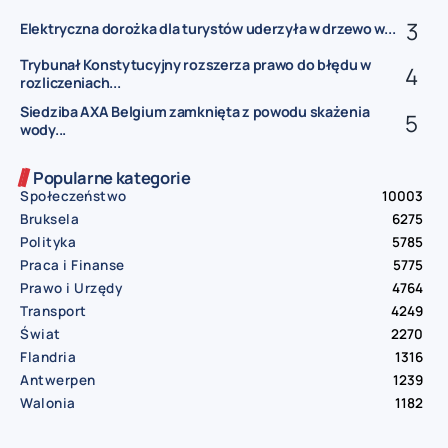
Elektryczna dorożka dla turystów uderzyła w drzewo w...
Trybunał Konstytucyjny rozszerza prawo do błędu w
rozliczeniach...
Siedziba AXA Belgium zamknięta z powodu skażenia
wody...
Popularne kategorie
Społeczeństwo
10003
Bruksela
6275
Polityka
5785
Praca i Finanse
5775
Prawo i Urzędy
4764
Transport
4249
Świat
2270
Flandria
1316
Antwerpen
1239
Walonia
1182