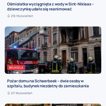
Ośmiolatka wyciągnięta z wody w Sint-Niklaas –
dziewczynkę udało się reanimować
216 Wyświetleń
BRUKSELA
Pożar domu na Schaerbeek – dwie osoby w
szpitalu, budynek niezdatny do zamieszkania
211 Wyświetleń