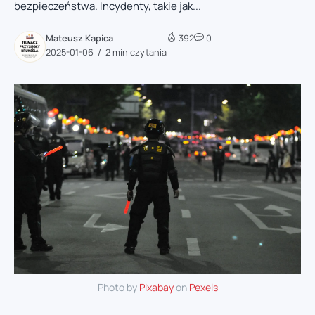
bezpieczeństwa. Incydenty, takie jak...
Mateusz Kapica
392
0
2025-01-06
2 min czytania
Photo by
Pixabay
on
Pexels