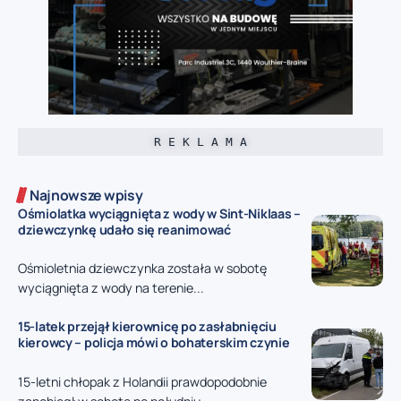
R E K L A M A
Najnowsze wpisy
Ośmiolatka wyciągnięta z wody w Sint-Niklaas –
dziewczynkę udało się reanimować
Ośmioletnia dziewczynka została w sobotę
wyciągnięta z wody na terenie...
15-latek przejął kierownicę po zasłabnięciu
kierowcy – policja mówi o bohaterskim czynie
15-letni chłopak z Holandii prawdopodobnie