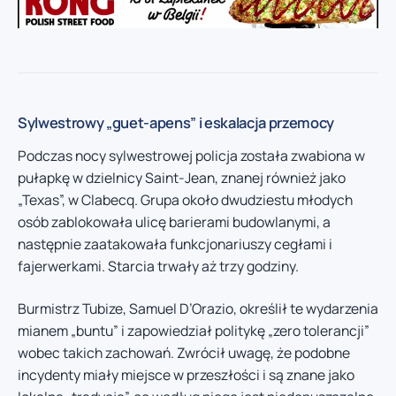
Sylwestrowy „guet-apens” i eskalacja przemocy
Podczas nocy sylwestrowej policja została zwabiona w
pułapkę w dzielnicy Saint-Jean, znanej również jako
„Texas”, w Clabecq. Grupa około dwudziestu młodych
osób zablokowała ulicę barierami budowlanymi, a
następnie zaatakowała funkcjonariuszy cegłami i
fajerwerkami. Starcia trwały aż trzy godziny.
Burmistrz Tubize, Samuel D’Orazio, określił te wydarzenia
mianem „buntu” i zapowiedział politykę „zero tolerancji”
wobec takich zachowań. Zwrócił uwagę, że podobne
incydenty miały miejsce w przeszłości i są znane jako