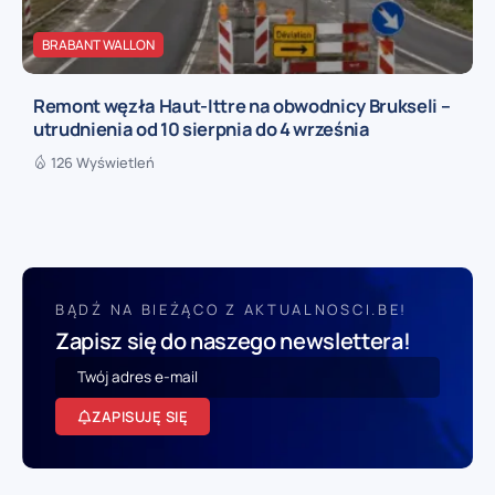
BRABANT WALLON
Remont węzła Haut-Ittre na obwodnicy Brukseli –
utrudnienia od 10 sierpnia do 4 września
126 Wyświetleń
BĄDŹ NA BIEŻĄCO Z AKTUALNOSCI.BE!
Zapisz się do naszego newslettera!
ZAPISUJĘ SIĘ