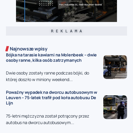
R E K L A M A
Najnowsze wpisy
Bójka na tarasie kawiarni na Molenbeek – dwie
osoby ranne, kilka osób zatrzymanych
Dwie osoby zostały ranne podczas bójki, do
której doszło w miniony weekend...
Poważny wypadek na dworcu autobusowym w
Leuven – 75-latek trafił pod koła autobusu De
Lijn
75-letni mężczyzna został potrącony przez
autobus na dworcu autobusowym...