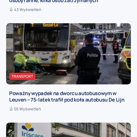
osoby ranne, kilka osób zatrzymanych
43 Wyświetleń
TRANSPORT
Poważny wypadek na dworcu autobusowym w
Leuven – 75-latek trafił pod koła autobusu De Lijn
55 Wyświetleń