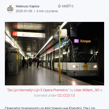
Mateusz Kapica
689
0
2025-01-06
2 min czytania
"
De Lijn Hermelijn Lijn 5 Opera Premetro
" by
User:Willem_90
is
licensed under
CC CC0 1.0
Operator transportu publicznego we Flandrii, De Lijn,