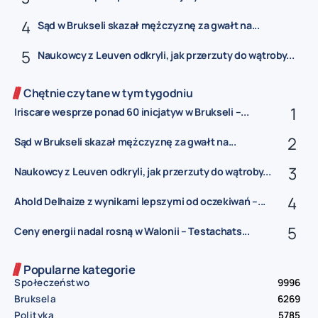
Sąd w Brukseli skazał mężczyznę za gwałt na...
Naukowcy z Leuven odkryli, jak przerzuty do wątroby...
Chętnie czytane w tym tygodniu
Iriscare wesprze ponad 60 inicjatyw w Brukseli –...
Sąd w Brukseli skazał mężczyznę za gwałt na...
Naukowcy z Leuven odkryli, jak przerzuty do wątroby...
Ahold Delhaize z wynikami lepszymi od oczekiwań –...
Ceny energii nadal rosną w Walonii – Testachats...
Popularne kategorie
Społeczeństwo
9996
Bruksela
6269
Polityka
5785