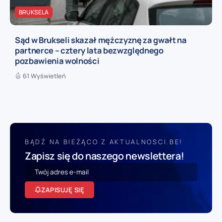
BRUKSELA
Sąd w Brukseli skazał mężczyznę za gwałt na
partnerce – cztery lata bezwzględnego
pozbawienia wolności
61 Wyświetleń
BĄDŹ NA BIEŻĄCO Z AKTUALNOSCI.BE!
Zapisz się do naszego newslettera!
ZAPISUJĘ SIĘ