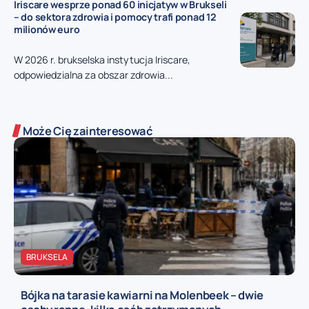
Iriscare wesprze ponad 60 inicjatyw w Brukseli
– do sektora zdrowia i pomocy trafi ponad 12
milionów euro
W 2026 r. brukselska instytucja Iriscare,
odpowiedzialna za obszar zdrowia...
Może Cię zainteresować
BRUKSELA
Bójka na tarasie kawiarni na Molenbeek – dwie