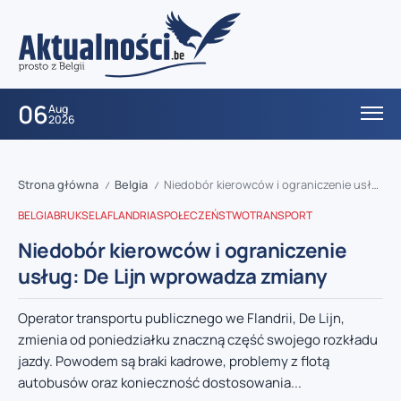
06
Aug
2026
Strona główna
Belgia
Niedobór kierowców i ograniczenie usług: De Lijn wprowadza zmiany
/
/
BELGIA
BRUKSELA
FLANDRIA
SPOŁECZEŃSTWO
TRANSPORT
Niedobór kierowców i ograniczenie
usług: De Lijn wprowadza zmiany
Operator transportu publicznego we Flandrii, De Lijn,
zmienia od poniedziałku znaczną część swojego rozkładu
jazdy. Powodem są braki kadrowe, problemy z flotą
autobusów oraz konieczność dostosowania...