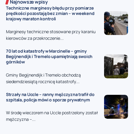
Najnowsze wpisy
Techniczne marginesy błędu przy pomiarze
prędkości pozostają bez zmian – w weekend
krajowy maraton kontroli
Marginesy techniczne stosowane przy karaniu
kierowców za przekroczenie...
70 lat od katastrofy w Marcinelle – gminy
Begijnendijk i Tremelo upamiętniają swoich
górników
Gminy Begijnendijk i Tremelo obchodzą
siedemdziesiątą rocznicę katastrofy...
Strzały na Uccle – ranny mężczyzna trafił do
szpitala, policja mówi o sporze prywatnym
W środę wieczorem na Uccle postrzelony został
mężczyzna –...