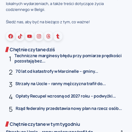
lokalnych wydarzeniach, a także treści dotyczące życia
codziennego w Belgii.
Śledź nas, aby być na bieżąco z tym, co ważne!
Chętnie czytane dziś
Techniczne marginesy błędu przy pomiarze prędkości
pozostają bez...
70 lat od katastrofy w Marcinelle – gminy...
Strzały na Uccle – ranny mężczyzna trafił do...
Opłaty Recupel wzrosną od 2027 roku – podwyżki...
Rząd federalny przedstawia nowy plan na rzecz osób...
Chętnie czytane w tym tygodniu
Strzały na Uccle – ranny mężczyzna trafił do...