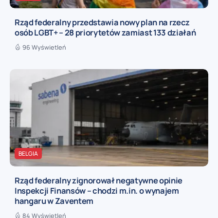
Rząd federalny przedstawia nowy plan na rzecz
osób LGBT+ – 28 priorytetów zamiast 133 działań
96 Wyświetleń
BELGIA
Rząd federalny zignorował negatywne opinie
Inspekcji Finansów – chodzi m.in. o wynajem
hangaru w Zaventem
84 Wyświetleń