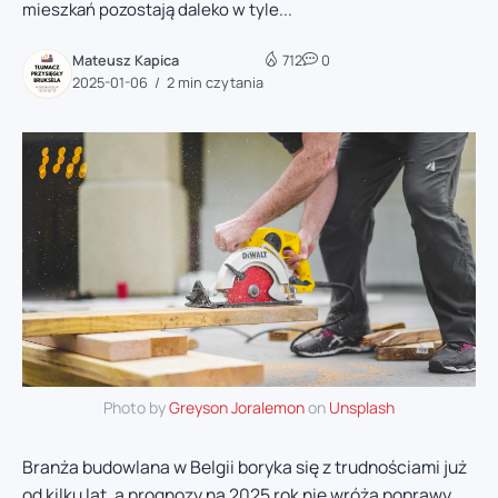
mieszkań pozostają daleko w tyle...
Mateusz Kapica
712
0
2025-01-06
2 min czytania
Photo by
Greyson Joralemon
on
Unsplash
Branża budowlana w Belgii boryka się z trudnościami już
od kilku lat, a prognozy na 2025 rok nie wróżą poprawy.