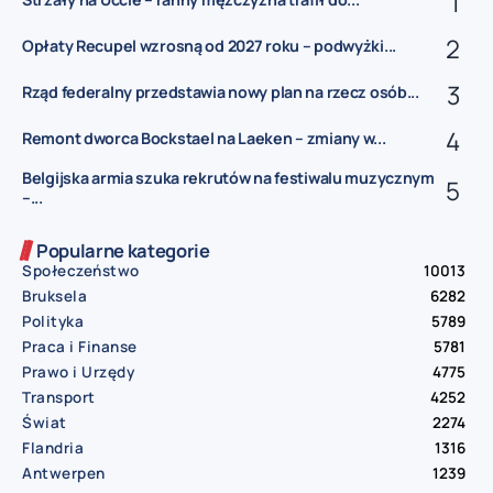
Opłaty Recupel wzrosną od 2027 roku – podwyżki...
Rząd federalny przedstawia nowy plan na rzecz osób...
Remont dworca Bockstael na Laeken – zmiany w...
Belgijska armia szuka rekrutów na festiwalu muzycznym
–...
Popularne kategorie
Społeczeństwo
10013
Bruksela
6282
Polityka
5789
Praca i Finanse
5781
Prawo i Urzędy
4775
Transport
4252
Świat
2274
Flandria
1316
Antwerpen
1239