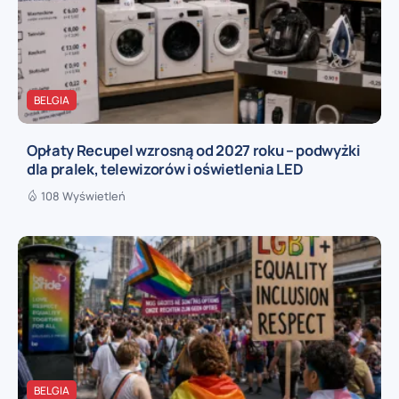
BELGIA
Opłaty Recupel wzrosną od 2027 roku – podwyżki
dla pralek, telewizorów i oświetlenia LED
108 Wyświetleń
BELGIA