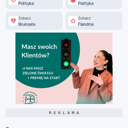
Polityka
Polityka
Zobacz
Zobacz
Bruksela
Flandria
R E K L A M A